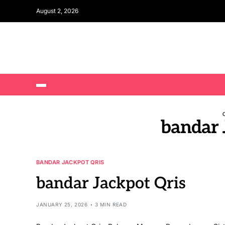
August 2, 2026
bandar 
BANDAR JACKPOT QRIS
bandar Jackpot Qris
JANUARY 25, 2026
3 MIN READ