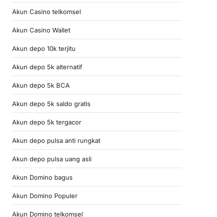
Akun Casino telkomsel
Akun Casino Wallet
Akun depo 10k terjitu
Akun depo 5k alternatif
Akun depo 5k BCA
Akun depo 5k saldo gratis
Akun depo 5k tergacor
Akun depo pulsa anti rungkat
Akun depo pulsa uang asli
Akun Domino bagus
Akun Domino Populer
Akun Domino telkomsel