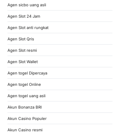
Agen sicbo uang asli
Agen Slot 24 Jam
Agen Slot anti rungkat
Agen Slot Qris
Agen Slot resmi
Agen Slot Wallet
Agen togel Dipercaya
Agen togel Online
Agen togel uang asli
Akun Bonanza BRI
Akun Casino Populer
Akun Casino resmi