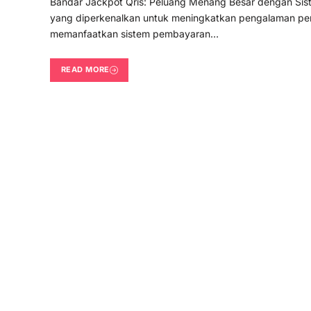
Bandar Jackpot Qris: Peluang Menang Besar dengan Sist
yang diperkenalkan untuk meningkatkan pengalaman pem
memanfaatkan sistem pembayaran…
READ MORE