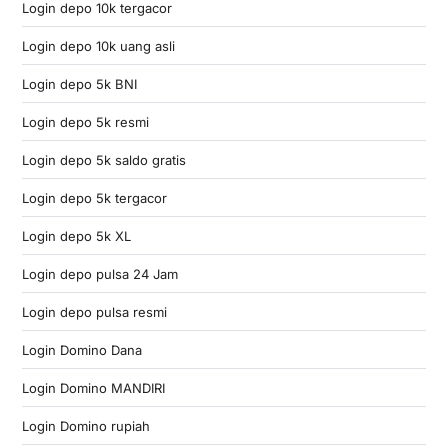
Login depo 10k tergacor
Login depo 10k uang asli
Login depo 5k BNI
Login depo 5k resmi
Login depo 5k saldo gratis
Login depo 5k tergacor
Login depo 5k XL
Login depo pulsa 24 Jam
Login depo pulsa resmi
Login Domino Dana
Login Domino MANDIRI
Login Domino rupiah