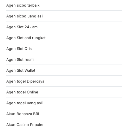
Agen sicbo terbaik
Agen sicbo uang asli
Agen Slot 24 Jam
Agen Slot anti rungkat
Agen Slot Qris
Agen Slot resmi
Agen Slot Wallet
Agen togel Dipercaya
Agen togel Online
Agen togel uang asli
Akun Bonanza BRI
Akun Casino Populer