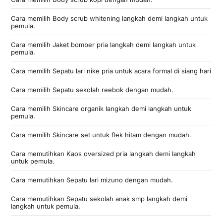
Cara memilih Body scrub whitening langkah demi langkah untuk
pemula.
Cara memilih Jaket bomber pria langkah demi langkah untuk
pemula.
Cara memilih Sepatu lari nike pria untuk acara formal di siang hari
Cara memilih Sepatu sekolah reebok dengan mudah.
Cara memilih Skincare organik langkah demi langkah untuk
pemula.
Cara memilih Skincare set untuk flek hitam dengan mudah.
Cara memutihkan Kaos oversized pria langkah demi langkah
untuk pemula.
Cara memutihkan Sepatu lari mizuno dengan mudah.
Cara memutihkan Sepatu sekolah anak smp langkah demi
langkah untuk pemula.