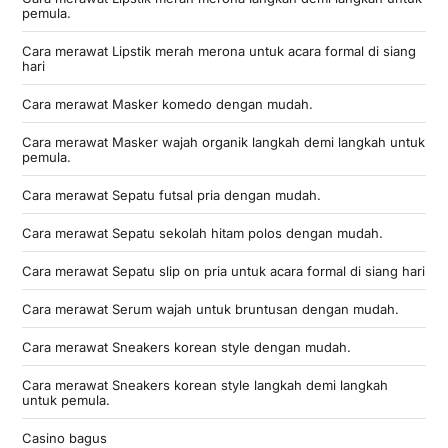
pemula.
Cara merawat Lipstik merah merona untuk acara formal di siang
hari
Cara merawat Masker komedo dengan mudah.
Cara merawat Masker wajah organik langkah demi langkah untuk
pemula.
Cara merawat Sepatu futsal pria dengan mudah.
Cara merawat Sepatu sekolah hitam polos dengan mudah.
Cara merawat Sepatu slip on pria untuk acara formal di siang hari
Cara merawat Serum wajah untuk bruntusan dengan mudah.
Cara merawat Sneakers korean style dengan mudah.
Cara merawat Sneakers korean style langkah demi langkah
untuk pemula.
Casino bagus