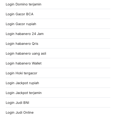
Login Domino terjamin
Login Gacor BCA
Login Gacor rupiah
Login habanero 24 Jam
Login habanero Qris
Login habanero uang asli
Login habanero Wallet
Login Hoki tergacor
Login Jackpot rupiah
Login Jackpot terjamin
Login Judi BNI
Login Judi Online