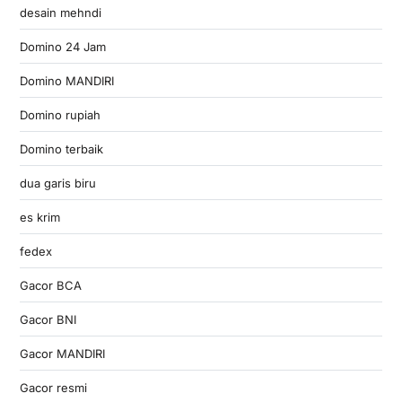
desain mehndi
Domino 24 Jam
Domino MANDIRI
Domino rupiah
Domino terbaik
dua garis biru
es krim
fedex
Gacor BCA
Gacor BNI
Gacor MANDIRI
Gacor resmi