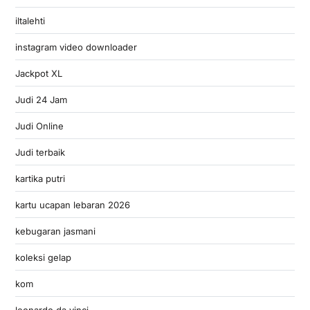
iltalehti
instagram video downloader
Jackpot XL
Judi 24 Jam
Judi Online
Judi terbaik
kartika putri
kartu ucapan lebaran 2026
kebugaran jasmani
koleksi gelap
kom
leonardo da vinci