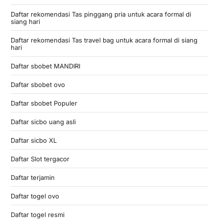
Daftar rekomendasi Tas pinggang pria untuk acara formal di
siang hari
Daftar rekomendasi Tas travel bag untuk acara formal di siang
hari
Daftar sbobet MANDIRI
Daftar sbobet ovo
Daftar sbobet Populer
Daftar sicbo uang asli
Daftar sicbo XL
Daftar Slot tergacor
Daftar terjamin
Daftar togel ovo
Daftar togel resmi