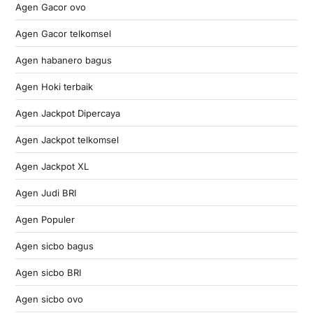
Agen Gacor ovo
Agen Gacor telkomsel
Agen habanero bagus
Agen Hoki terbaik
Agen Jackpot Dipercaya
Agen Jackpot telkomsel
Agen Jackpot XL
Agen Judi BRI
Agen Populer
Agen sicbo bagus
Agen sicbo BRI
Agen sicbo ovo