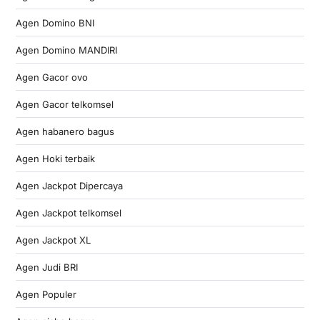
Agen Domino BNI
Agen Domino MANDIRI
Agen Gacor ovo
Agen Gacor telkomsel
Agen habanero bagus
Agen Hoki terbaik
Agen Jackpot Dipercaya
Agen Jackpot telkomsel
Agen Jackpot XL
Agen Judi BRI
Agen Populer