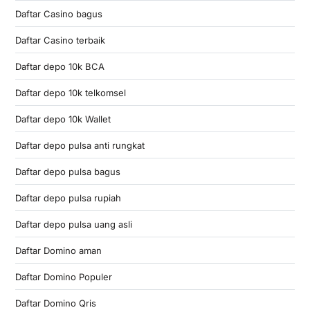
Daftar Casino bagus
Daftar Casino terbaik
Daftar depo 10k BCA
Daftar depo 10k telkomsel
Daftar depo 10k Wallet
Daftar depo pulsa anti rungkat
Daftar depo pulsa bagus
Daftar depo pulsa rupiah
Daftar depo pulsa uang asli
Daftar Domino aman
Daftar Domino Populer
Daftar Domino Qris