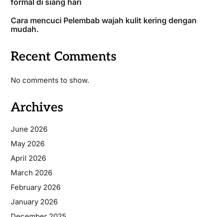
formal di siang hari
Cara mencuci Pelembab wajah kulit kering dengan
mudah.
Recent Comments
No comments to show.
Archives
June 2026
May 2026
April 2026
March 2026
February 2026
January 2026
December 2025