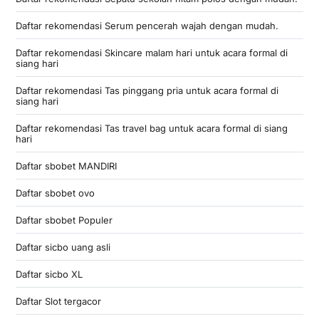
Daftar rekomendasi Serum pencerah wajah dengan mudah.
Daftar rekomendasi Skincare malam hari untuk acara formal di
siang hari
Daftar rekomendasi Tas pinggang pria untuk acara formal di
siang hari
Daftar rekomendasi Tas travel bag untuk acara formal di siang
hari
Daftar sbobet MANDIRI
Daftar sbobet ovo
Daftar sbobet Populer
Daftar sicbo uang asli
Daftar sicbo XL
Daftar Slot tergacor