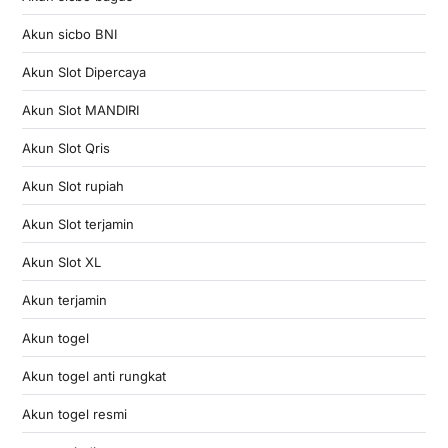
Akun sicbo BNI
Akun Slot Dipercaya
Akun Slot MANDIRI
Akun Slot Qris
Akun Slot rupiah
Akun Slot terjamin
Akun Slot XL
Akun terjamin
Akun togel
Akun togel anti rungkat
Akun togel resmi