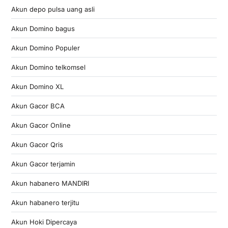
Akun depo pulsa uang asli
Akun Domino bagus
Akun Domino Populer
Akun Domino telkomsel
Akun Domino XL
Akun Gacor BCA
Akun Gacor Online
Akun Gacor Qris
Akun Gacor terjamin
Akun habanero MANDIRI
Akun habanero terjitu
Akun Hoki Dipercaya