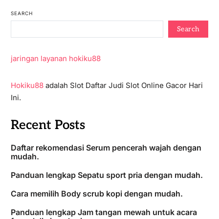
SEARCH
Search
jaringan layanan hokiku88
Hokiku88
adalah Slot Daftar Judi Slot Online Gacor Hari
Ini.
Recent Posts
Daftar rekomendasi Serum pencerah wajah dengan
mudah.
Panduan lengkap Sepatu sport pria dengan mudah.
Cara memilih Body scrub kopi dengan mudah.
Panduan lengkap Jam tangan mewah untuk acara