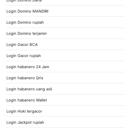
Login Domino MANDIRI
Login Domino rupiah
Login Domino terjamin
Login Gacor BCA
Login Gacor rupiah
Login habanero 24 Jam
Login habanero Qris
Login habanero uang asli
Login habanero Wallet
Login Hoki tergacor
Login Jackpot rupiah