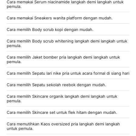
Cara memakai Serum niacinamide langkah demi langkah untuk
pemula.
Cara memakai Sneakers wanita platform dengan mudah.
Cara memilih Body scrub kopi dengan mudah.
Cara memilih Body scrub whitening langkah demi langkah untuk
pemula.
Cara memilih Jaket bomber pria langkah demi langkah untuk
pemula.
Cara memilih Sepatu lari nike pria untuk acara formal di siang hari
Cara memilih Sepatu sekolah reebok dengan mudah.
Cara memilih Skincare organik langkah demi langkah untuk
pemula.
Cara memilih Skincare set untuk flek hitam dengan mudah.
Cara memutihkan Kaos oversized pria langkah demi langkah
untuk pemula.