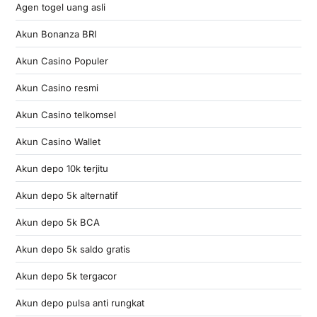
Agen togel uang asli
Akun Bonanza BRI
Akun Casino Populer
Akun Casino resmi
Akun Casino telkomsel
Akun Casino Wallet
Akun depo 10k terjitu
Akun depo 5k alternatif
Akun depo 5k BCA
Akun depo 5k saldo gratis
Akun depo 5k tergacor
Akun depo pulsa anti rungkat