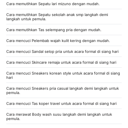
Cara memutihkan Sepatu lari mizuno dengan mudah.
Cara memutihkan Sepatu sekolah anak smp langkah demi
langkah untuk pemula.
Cara memutihkan Tas selempang pria dengan mudah.
Cara mencuci Pelembab wajah kulit kering dengan mudah.
Cara mencuci Sandal selop pria untuk acara formal di siang hari
Cara mencuci Skincare remaja untuk acara formal di siang hari
Cara mencuci Sneakers korean style untuk acara formal di siang
hari
Cara mencuci Sneakers pria casual langkah demi langkah untuk
pemula.
Cara mencuci Tas koper travel untuk acara formal di siang hari
Cara merawat Body wash susu langkah demi langkah untuk
pemula.