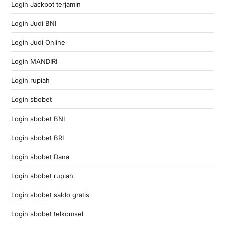
Login Jackpot terjamin
Login Judi BNI
Login Judi Online
Login MANDIRI
Login rupiah
Login sbobet
Login sbobet BNI
Login sbobet BRI
Login sbobet Dana
Login sbobet rupiah
Login sbobet saldo gratis
Login sbobet telkomsel