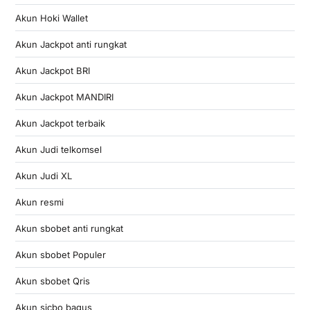
Akun Hoki Wallet
Akun Jackpot anti rungkat
Akun Jackpot BRI
Akun Jackpot MANDIRI
Akun Jackpot terbaik
Akun Judi telkomsel
Akun Judi XL
Akun resmi
Akun sbobet anti rungkat
Akun sbobet Populer
Akun sbobet Qris
Akun sicbo bagus