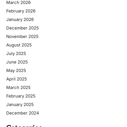
March 2026
February 2026
January 2026
December 2025
November 2025
August 2025
July 2025
June 2025
May 2025
April 2025
March 2025
February 2025
January 2025
December 2024