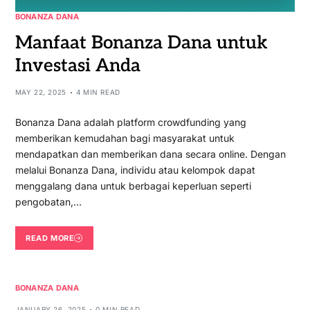
BONANZA DANA
Manfaat Bonanza Dana untuk
Investasi Anda
MAY 22, 2025
4 MIN READ
Bonanza Dana adalah platform crowdfunding yang
memberikan kemudahan bagi masyarakat untuk
mendapatkan dan memberikan dana secara online. Dengan
melalui Bonanza Dana, individu atau kelompok dapat
menggalang dana untuk berbagai keperluan seperti
pengobatan,…
READ MORE
BONANZA DANA
JANUARY 26, 2025
0 MIN READ