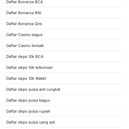
Daftar Bonanza BCA
Daftar Bonanza BNI
Daftar Bonanza Qris
Daftar Casino bagus
Daftar Casino terbaik
Daftar depo 10k BCA
Daftar depo 10k telkomsel
Daftar depo 10k Wallet
Daftar depo pulsa anti rungkat
Daftar depo pulsa bagus
Daftar depo pulsa rupiah
Daftar depo pulsa uang asli