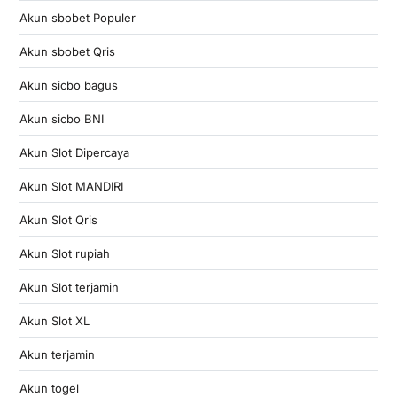
Akun sbobet Populer
Akun sbobet Qris
Akun sicbo bagus
Akun sicbo BNI
Akun Slot Dipercaya
Akun Slot MANDIRI
Akun Slot Qris
Akun Slot rupiah
Akun Slot terjamin
Akun Slot XL
Akun terjamin
Akun togel