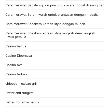
Cara merawat Sepatu slip on pria untuk acara formal di siang hari
Cara merawat Serum wajah untuk bruntusan dengan mudah.
Cara merawat Sneakers korean style dengan mudah.
Cara merawat Sneakers korean style langkah demi langkah
untuk pemula.
Casino bagus
Casino Dipercaya
Casino ovo
Casino terbaik
chipotle mexican grill
Daftar anti rungkat
Daftar Bonanza bagus