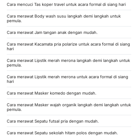
Cara mencuci Tas koper travel untuk acara formal di siang hari
Cara merawat Body wash susu langkah demi langkah untuk
pemula.
Cara merawat Jam tangan anak dengan mudah.
Cara merawat Kacamata pria polarize untuk acara formal di siang
hari
Cara merawat Lipstik merah merona langkah demi langkah untuk
pemula.
Cara merawat Lipstik merah merona untuk acara formal di siang
hari
Cara merawat Masker komedo dengan mudah.
Cara merawat Masker wajah organik langkah demi langkah untuk
pemula.
Cara merawat Sepatu futsal pria dengan mudah.
Cara merawat Sepatu sekolah hitam polos dengan mudah.