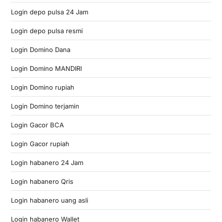
Login depo pulsa 24 Jam
Login depo pulsa resmi
Login Domino Dana
Login Domino MANDIRI
Login Domino rupiah
Login Domino terjamin
Login Gacor BCA
Login Gacor rupiah
Login habanero 24 Jam
Login habanero Qris
Login habanero uang asli
Login habanero Wallet