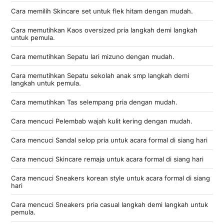
Cara memilih Skincare set untuk flek hitam dengan mudah.
Cara memutihkan Kaos oversized pria langkah demi langkah
untuk pemula.
Cara memutihkan Sepatu lari mizuno dengan mudah.
Cara memutihkan Sepatu sekolah anak smp langkah demi
langkah untuk pemula.
Cara memutihkan Tas selempang pria dengan mudah.
Cara mencuci Pelembab wajah kulit kering dengan mudah.
Cara mencuci Sandal selop pria untuk acara formal di siang hari
Cara mencuci Skincare remaja untuk acara formal di siang hari
Cara mencuci Sneakers korean style untuk acara formal di siang
hari
Cara mencuci Sneakers pria casual langkah demi langkah untuk
pemula.