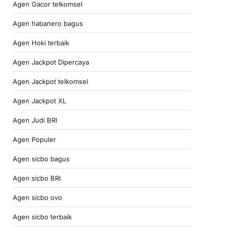
Agen Gacor telkomsel
Agen habanero bagus
Agen Hoki terbaik
Agen Jackpot Dipercaya
Agen Jackpot telkomsel
Agen Jackpot XL
Agen Judi BRI
Agen Populer
Agen sicbo bagus
Agen sicbo BRI
Agen sicbo ovo
Agen sicbo terbaik