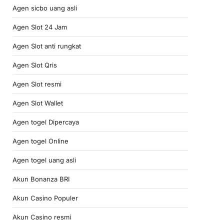
Agen sicbo uang asli
Agen Slot 24 Jam
Agen Slot anti rungkat
Agen Slot Qris
Agen Slot resmi
Agen Slot Wallet
Agen togel Dipercaya
Agen togel Online
Agen togel uang asli
Akun Bonanza BRI
Akun Casino Populer
Akun Casino resmi