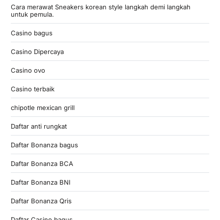
Cara merawat Sneakers korean style langkah demi langkah
untuk pemula.
Casino bagus
Casino Dipercaya
Casino ovo
Casino terbaik
chipotle mexican grill
Daftar anti rungkat
Daftar Bonanza bagus
Daftar Bonanza BCA
Daftar Bonanza BNI
Daftar Bonanza Qris
Daftar Casino bagus