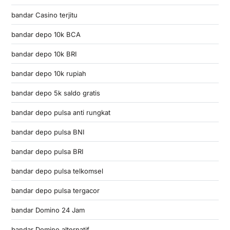
bandar Casino terjitu
bandar depo 10k BCA
bandar depo 10k BRI
bandar depo 10k rupiah
bandar depo 5k saldo gratis
bandar depo pulsa anti rungkat
bandar depo pulsa BNI
bandar depo pulsa BRI
bandar depo pulsa telkomsel
bandar depo pulsa tergacor
bandar Domino 24 Jam
bandar Domino alternatif