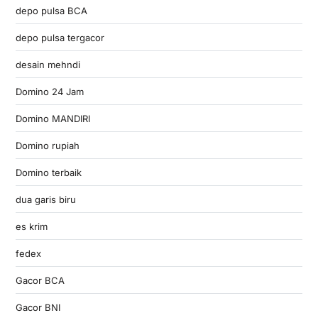
depo pulsa BCA
depo pulsa tergacor
desain mehndi
Domino 24 Jam
Domino MANDIRI
Domino rupiah
Domino terbaik
dua garis biru
es krim
fedex
Gacor BCA
Gacor BNI