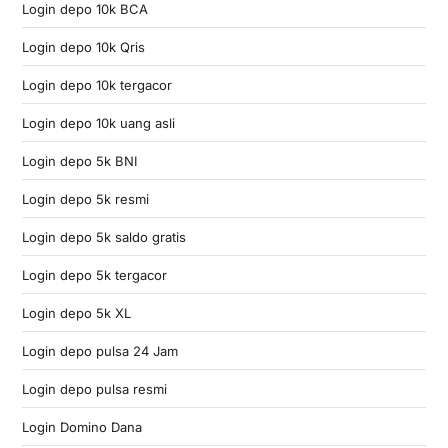
Login depo 10k BCA
Login depo 10k Qris
Login depo 10k tergacor
Login depo 10k uang asli
Login depo 5k BNI
Login depo 5k resmi
Login depo 5k saldo gratis
Login depo 5k tergacor
Login depo 5k XL
Login depo pulsa 24 Jam
Login depo pulsa resmi
Login Domino Dana