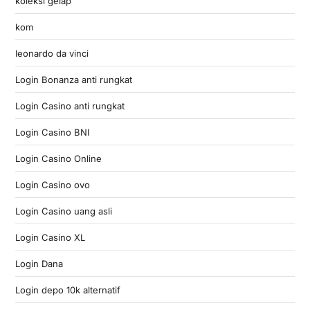
koleksi gelap
kom
leonardo da vinci
Login Bonanza anti rungkat
Login Casino anti rungkat
Login Casino BNI
Login Casino Online
Login Casino ovo
Login Casino uang asli
Login Casino XL
Login Dana
Login depo 10k alternatif