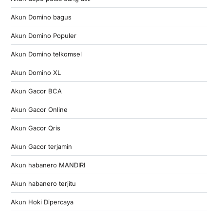
Akun Domino bagus
Akun Domino Populer
Akun Domino telkomsel
Akun Domino XL
Akun Gacor BCA
Akun Gacor Online
Akun Gacor Qris
Akun Gacor terjamin
Akun habanero MANDIRI
Akun habanero terjitu
Akun Hoki Dipercaya