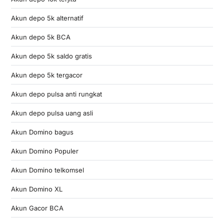
Akun depo 5k alternatif
Akun depo 5k BCA
Akun depo 5k saldo gratis
Akun depo 5k tergacor
Akun depo pulsa anti rungkat
Akun depo pulsa uang asli
Akun Domino bagus
Akun Domino Populer
Akun Domino telkomsel
Akun Domino XL
Akun Gacor BCA