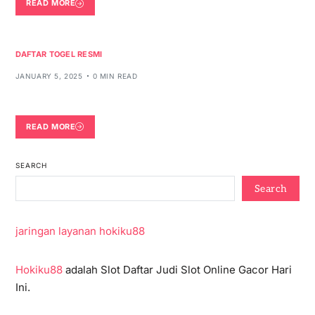
READ MORE
DAFTAR TOGEL RESMI
JANUARY 5, 2025
0 MIN READ
READ MORE
SEARCH
Search
jaringan layanan hokiku88
Hokiku88
adalah Slot Daftar Judi Slot Online Gacor Hari
Ini.