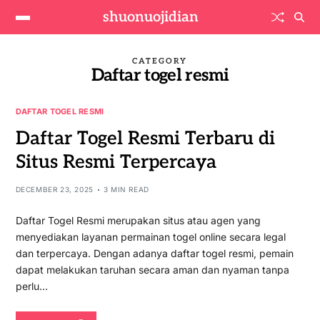
shuonuojidian
CATEGORY
Daftar togel resmi
DAFTAR TOGEL RESMI
Daftar Togel Resmi Terbaru di
Situs Resmi Terpercaya
DECEMBER 23, 2025
3 MIN READ
Daftar Togel Resmi merupakan situs atau agen yang
menyediakan layanan permainan togel online secara legal
dan terpercaya. Dengan adanya daftar togel resmi, pemain
dapat melakukan taruhan secara aman dan nyaman tanpa
perlu…