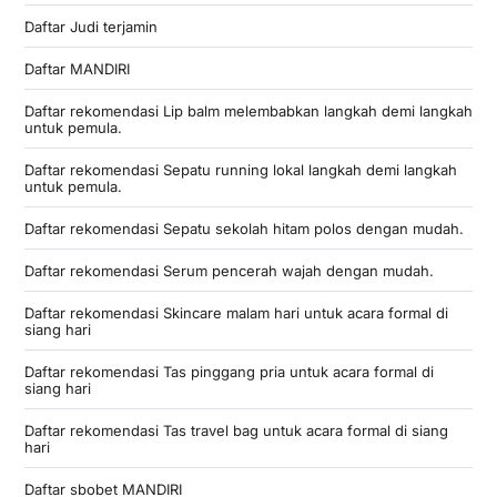
Daftar Judi terjamin
Daftar MANDIRI
Daftar rekomendasi Lip balm melembabkan langkah demi langkah
untuk pemula.
Daftar rekomendasi Sepatu running lokal langkah demi langkah
untuk pemula.
Daftar rekomendasi Sepatu sekolah hitam polos dengan mudah.
Daftar rekomendasi Serum pencerah wajah dengan mudah.
Daftar rekomendasi Skincare malam hari untuk acara formal di
siang hari
Daftar rekomendasi Tas pinggang pria untuk acara formal di
siang hari
Daftar rekomendasi Tas travel bag untuk acara formal di siang
hari
Daftar sbobet MANDIRI