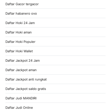
Daftar Gacor tergacor
Daftar habanero ovo
Daftar Hoki 24 Jam
Daftar Hoki aman
Daftar Hoki Populer
Daftar Hoki Wallet
Daftar Jackpot 24 Jam
Daftar Jackpot aman
Daftar Jackpot anti rungkat
Daftar Jackpot saldo gratis
Daftar Judi MANDIRI
Daftar Judi Online