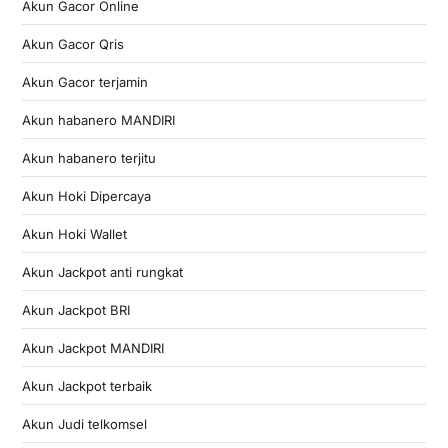
Akun Gacor Online
Akun Gacor Qris
Akun Gacor terjamin
Akun habanero MANDIRI
Akun habanero terjitu
Akun Hoki Dipercaya
Akun Hoki Wallet
Akun Jackpot anti rungkat
Akun Jackpot BRI
Akun Jackpot MANDIRI
Akun Jackpot terbaik
Akun Judi telkomsel