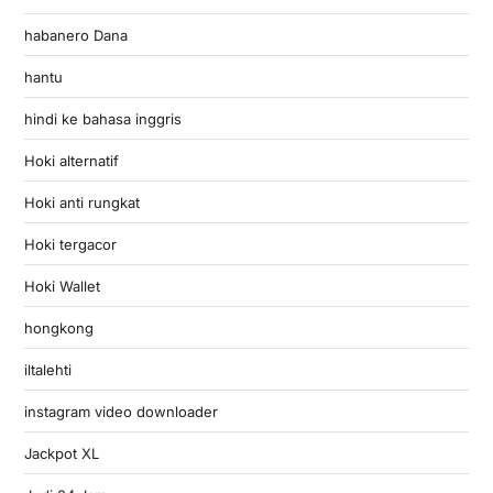
habanero Dana
hantu
hindi ke bahasa inggris
Hoki alternatif
Hoki anti rungkat
Hoki tergacor
Hoki Wallet
hongkong
iltalehti
instagram video downloader
Jackpot XL