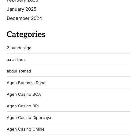
January 2025
December 2024
Categories
2 bundesliga
aa airlines
abdul somad
Agen Bonanza Dana
Agen Casino BCA
Agen Casino BRI
Agen Casino Dipercaya
Agen Casino Online