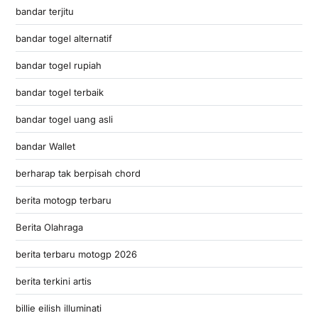
bandar terjitu
bandar togel alternatif
bandar togel rupiah
bandar togel terbaik
bandar togel uang asli
bandar Wallet
berharap tak berpisah chord
berita motogp terbaru
Berita Olahraga
berita terbaru motogp 2026
berita terkini artis
billie eilish illuminati