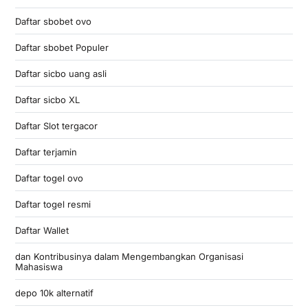
Daftar sbobet ovo
Daftar sbobet Populer
Daftar sicbo uang asli
Daftar sicbo XL
Daftar Slot tergacor
Daftar terjamin
Daftar togel ovo
Daftar togel resmi
Daftar Wallet
dan Kontribusinya dalam Mengembangkan Organisasi
Mahasiswa
depo 10k alternatif