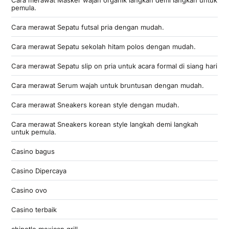
Cara merawat Masker wajah organik langkah demi langkah untuk
pemula.
Cara merawat Sepatu futsal pria dengan mudah.
Cara merawat Sepatu sekolah hitam polos dengan mudah.
Cara merawat Sepatu slip on pria untuk acara formal di siang hari
Cara merawat Serum wajah untuk bruntusan dengan mudah.
Cara merawat Sneakers korean style dengan mudah.
Cara merawat Sneakers korean style langkah demi langkah
untuk pemula.
Casino bagus
Casino Dipercaya
Casino ovo
Casino terbaik