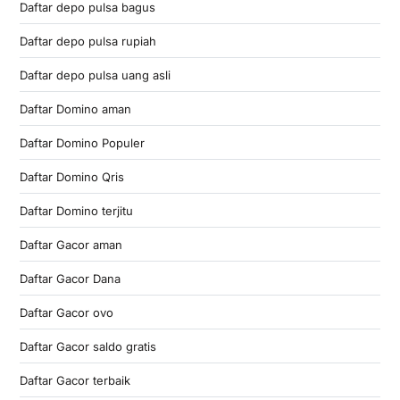
Daftar depo pulsa bagus
Daftar depo pulsa rupiah
Daftar depo pulsa uang asli
Daftar Domino aman
Daftar Domino Populer
Daftar Domino Qris
Daftar Domino terjitu
Daftar Gacor aman
Daftar Gacor Dana
Daftar Gacor ovo
Daftar Gacor saldo gratis
Daftar Gacor terbaik