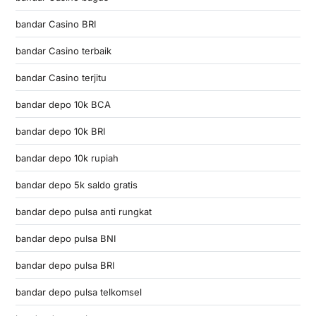
bandar Casino BRI
bandar Casino terbaik
bandar Casino terjitu
bandar depo 10k BCA
bandar depo 10k BRI
bandar depo 10k rupiah
bandar depo 5k saldo gratis
bandar depo pulsa anti rungkat
bandar depo pulsa BNI
bandar depo pulsa BRI
bandar depo pulsa telkomsel