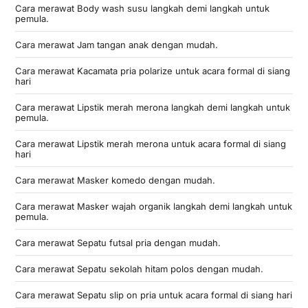
Cara merawat Body wash susu langkah demi langkah untuk
pemula.
Cara merawat Jam tangan anak dengan mudah.
Cara merawat Kacamata pria polarize untuk acara formal di siang
hari
Cara merawat Lipstik merah merona langkah demi langkah untuk
pemula.
Cara merawat Lipstik merah merona untuk acara formal di siang
hari
Cara merawat Masker komedo dengan mudah.
Cara merawat Masker wajah organik langkah demi langkah untuk
pemula.
Cara merawat Sepatu futsal pria dengan mudah.
Cara merawat Sepatu sekolah hitam polos dengan mudah.
Cara merawat Sepatu slip on pria untuk acara formal di siang hari