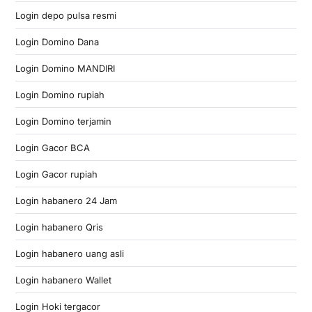
Login depo pulsa resmi
Login Domino Dana
Login Domino MANDIRI
Login Domino rupiah
Login Domino terjamin
Login Gacor BCA
Login Gacor rupiah
Login habanero 24 Jam
Login habanero Qris
Login habanero uang asli
Login habanero Wallet
Login Hoki tergacor