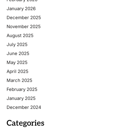
January 2026
December 2025
November 2025
August 2025
July 2025
June 2025
May 2025
April 2025
March 2025
February 2025
January 2025
December 2024
Categories