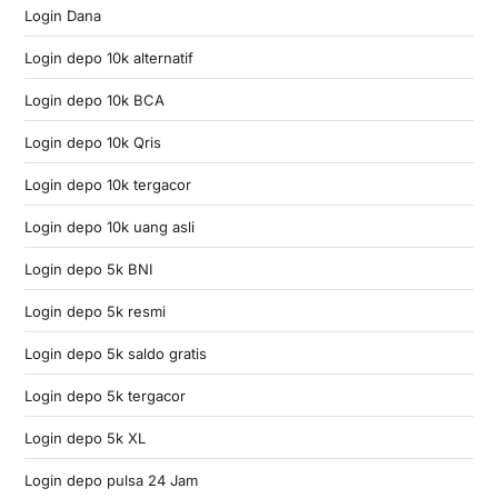
Login Dana
Login depo 10k alternatif
Login depo 10k BCA
Login depo 10k Qris
Login depo 10k tergacor
Login depo 10k uang asli
Login depo 5k BNI
Login depo 5k resmi
Login depo 5k saldo gratis
Login depo 5k tergacor
Login depo 5k XL
Login depo pulsa 24 Jam