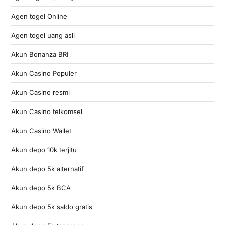
Agen togel Online
Agen togel uang asli
Akun Bonanza BRI
Akun Casino Populer
Akun Casino resmi
Akun Casino telkomsel
Akun Casino Wallet
Akun depo 10k terjitu
Akun depo 5k alternatif
Akun depo 5k BCA
Akun depo 5k saldo gratis