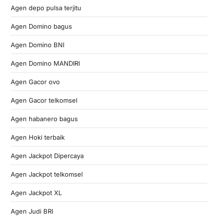
Agen depo pulsa terjitu
Agen Domino bagus
Agen Domino BNI
Agen Domino MANDIRI
Agen Gacor ovo
Agen Gacor telkomsel
Agen habanero bagus
Agen Hoki terbaik
Agen Jackpot Dipercaya
Agen Jackpot telkomsel
Agen Jackpot XL
Agen Judi BRI