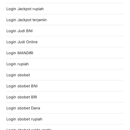
Login Jackpot rupiah
Login Jackpot terjamin
Login Judi BNI
Login Judi Online
Login MANDIRI
Login rupiah
Login sbobet
Login sbobet BNI
Login sbobet BRI
Login sbobet Dana
Login sbobet rupiah
Login sbobet saldo gratis