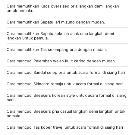
Cara memutihkan Kaos oversized pria langkah demi langkah
untuk pemula.
Cara memutihkan Sepatu lari mizuno dengan mudah.
Cara memutihkan Sepatu sekolah anak smp langkah demi
langkah untuk pemula.
Cara memutihkan Tas selempang pria dengan mudah.
Cara mencuci Pelembab wajah kulit kering dengan mudah.
Cara mencuci Sandal selop pria untuk acara formal di siang hari
Cara mencuci Skincare remaja untuk acara formal di siang hari
Cara mencuci Sneakers korean style untuk acara formal di siang
hari
Cara mencuci Sneakers pria casual langkah demi langkah untuk
pemula.
Cara mencuci Tas koper travel untuk acara formal di siang hari