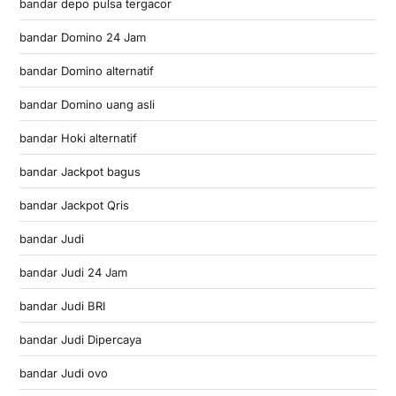
bandar depo pulsa tergacor
bandar Domino 24 Jam
bandar Domino alternatif
bandar Domino uang asli
bandar Hoki alternatif
bandar Jackpot bagus
bandar Jackpot Qris
bandar Judi
bandar Judi 24 Jam
bandar Judi BRI
bandar Judi Dipercaya
bandar Judi ovo