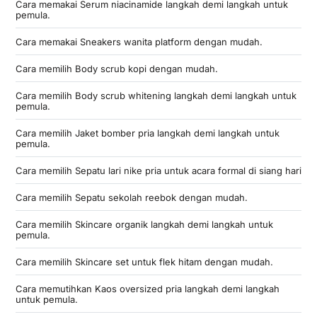
Cara memakai Serum niacinamide langkah demi langkah untuk
pemula.
Cara memakai Sneakers wanita platform dengan mudah.
Cara memilih Body scrub kopi dengan mudah.
Cara memilih Body scrub whitening langkah demi langkah untuk
pemula.
Cara memilih Jaket bomber pria langkah demi langkah untuk
pemula.
Cara memilih Sepatu lari nike pria untuk acara formal di siang hari
Cara memilih Sepatu sekolah reebok dengan mudah.
Cara memilih Skincare organik langkah demi langkah untuk
pemula.
Cara memilih Skincare set untuk flek hitam dengan mudah.
Cara memutihkan Kaos oversized pria langkah demi langkah
untuk pemula.