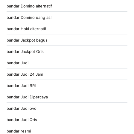
bandar Domino alternatif
bandar Domino uang asli
bandar Hoki alternatif
bandar Jackpot bagus
bandar Jackpot Qris
bandar Judi
bandar Judi 24 Jam
bandar Judi BRI
bandar Judi Dipercaya
bandar Judi ovo
bandar Judi Qris
bandar resmi