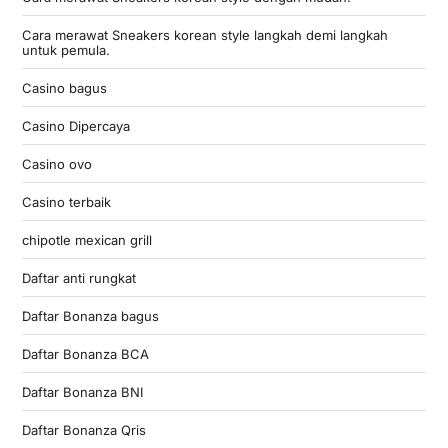
Cara merawat Sneakers korean style langkah demi langkah
untuk pemula.
Casino bagus
Casino Dipercaya
Casino ovo
Casino terbaik
chipotle mexican grill
Daftar anti rungkat
Daftar Bonanza bagus
Daftar Bonanza BCA
Daftar Bonanza BNI
Daftar Bonanza Qris