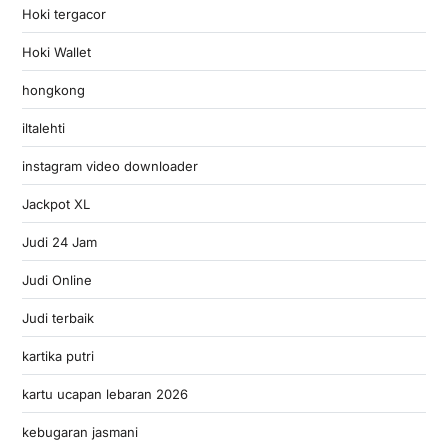
Hoki tergacor
Hoki Wallet
hongkong
iltalehti
instagram video downloader
Jackpot XL
Judi 24 Jam
Judi Online
Judi terbaik
kartika putri
kartu ucapan lebaran 2026
kebugaran jasmani