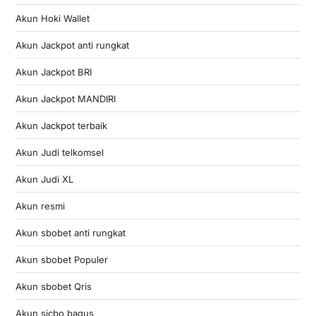
Akun Hoki Wallet
Akun Jackpot anti rungkat
Akun Jackpot BRI
Akun Jackpot MANDIRI
Akun Jackpot terbaik
Akun Judi telkomsel
Akun Judi XL
Akun resmi
Akun sbobet anti rungkat
Akun sbobet Populer
Akun sbobet Qris
Akun sicbo bagus