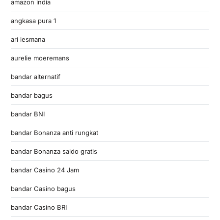
amazon india
angkasa pura 1
ari lesmana
aurelie moeremans
bandar alternatif
bandar bagus
bandar BNI
bandar Bonanza anti rungkat
bandar Bonanza saldo gratis
bandar Casino 24 Jam
bandar Casino bagus
bandar Casino BRI