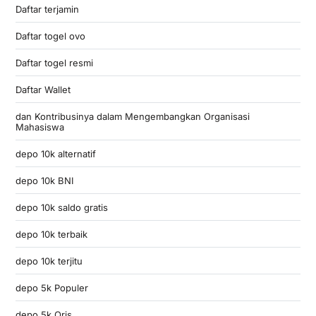
Daftar terjamin
Daftar togel ovo
Daftar togel resmi
Daftar Wallet
dan Kontribusinya dalam Mengembangkan Organisasi
Mahasiswa
depo 10k alternatif
depo 10k BNI
depo 10k saldo gratis
depo 10k terbaik
depo 10k terjitu
depo 5k Populer
depo 5k Qris