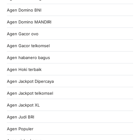
Agen Domino BNI
Agen Domino MANDIRI
Agen Gacor ovo
Agen Gacor telkomsel
Agen habanero bagus
Agen Hoki terbaik
Agen Jackpot Dipercaya
Agen Jackpot telkomsel
Agen Jackpot XL
Agen Judi BRI
Agen Populer