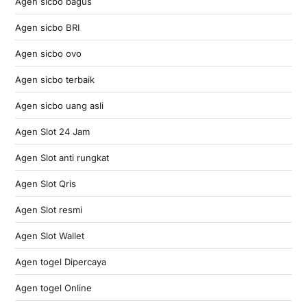
Agen sicbo bagus
Agen sicbo BRI
Agen sicbo ovo
Agen sicbo terbaik
Agen sicbo uang asli
Agen Slot 24 Jam
Agen Slot anti rungkat
Agen Slot Qris
Agen Slot resmi
Agen Slot Wallet
Agen togel Dipercaya
Agen togel Online