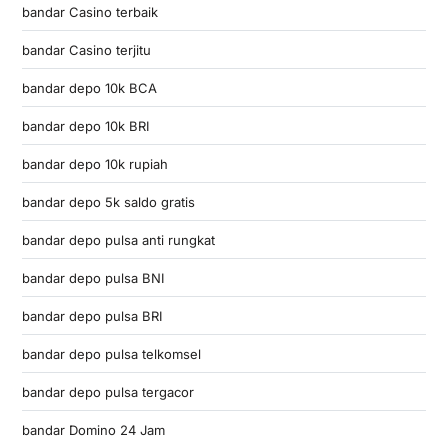
bandar Casino terbaik
bandar Casino terjitu
bandar depo 10k BCA
bandar depo 10k BRI
bandar depo 10k rupiah
bandar depo 5k saldo gratis
bandar depo pulsa anti rungkat
bandar depo pulsa BNI
bandar depo pulsa BRI
bandar depo pulsa telkomsel
bandar depo pulsa tergacor
bandar Domino 24 Jam