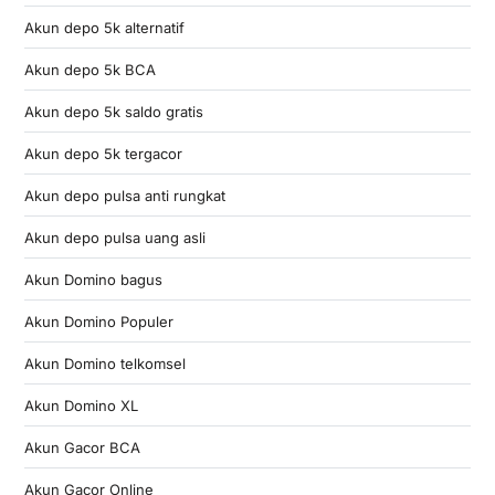
Akun depo 5k alternatif
Akun depo 5k BCA
Akun depo 5k saldo gratis
Akun depo 5k tergacor
Akun depo pulsa anti rungkat
Akun depo pulsa uang asli
Akun Domino bagus
Akun Domino Populer
Akun Domino telkomsel
Akun Domino XL
Akun Gacor BCA
Akun Gacor Online