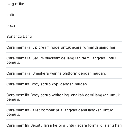
blog militer
bnib
boca
Bonanza Dana
Cara memakai Lip cream nude untuk acara formal di siang hari
Cara memakai Serum niacinamide langkah demi langkah untuk
pemula.
Cara memakai Sneakers wanita platform dengan mudah.
Cara memilih Body scrub kopi dengan mudah.
Cara memilih Body scrub whitening langkah demi langkah untuk
pemula.
Cara memilih Jaket bomber pria langkah demi langkah untuk
pemula.
Cara memilih Sepatu lari nike pria untuk acara formal di siang hari