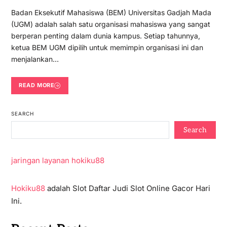
Badan Eksekutif Mahasiswa (BEM) Universitas Gadjah Mada
(UGM) adalah salah satu organisasi mahasiswa yang sangat
berperan penting dalam dunia kampus. Setiap tahunnya,
ketua BEM UGM dipilih untuk memimpin organisasi ini dan
menjalankan…
READ MORE
SEARCH
Search
jaringan layanan hokiku88
Hokiku88
adalah Slot Daftar Judi Slot Online Gacor Hari
Ini.