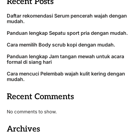
Recent Posts
Daftar rekomendasi Serum pencerah wajah dengan
mudah.
Panduan lengkap Sepatu sport pria dengan mudah.
Cara memilih Body scrub kopi dengan mudah.
Panduan lengkap Jam tangan mewah untuk acara
formal di siang hari
Cara mencuci Pelembab wajah kulit kering dengan
mudah.
Recent Comments
No comments to show.
Archives