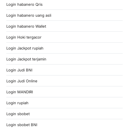
Login habanero Qris
Login habanero uang asli
Login habanero Wallet
Login Hoki tergacor
Login Jackpot rupiah
Login Jackpot terjamin
Login Judi BNI
Login Judi Online
Login MANDIRI
Login rupiah
Login sbobet
Login sbobet BNI