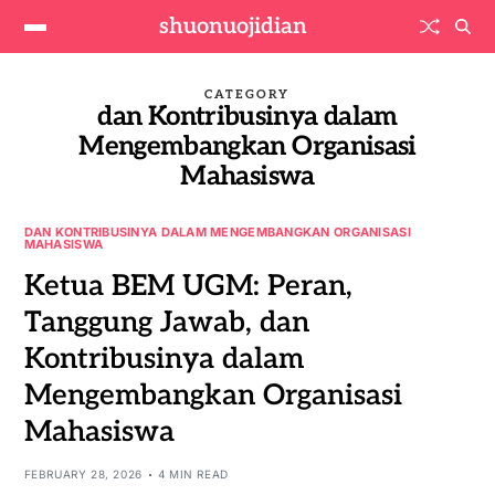
shuonuojidian
CATEGORY
dan Kontribusinya dalam
Mengembangkan Organisasi
Mahasiswa
DAN KONTRIBUSINYA DALAM MENGEMBANGKAN ORGANISASI
MAHASISWA
Ketua BEM UGM: Peran,
Tanggung Jawab, dan
Kontribusinya dalam
Mengembangkan Organisasi
Mahasiswa
FEBRUARY 28, 2026
4 MIN READ