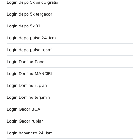
Login depo 5k saldo gratis
Login depo 5k tergacor
Login depo 5k XL
Login depo pulsa 24 Jam
Login depo pulsa resmi
Login Domino Dana
Login Domino MANDIRI
Login Domino rupiah
Login Domino terjamin
Login Gacor BCA
Login Gacor rupiah
Login habanero 24 Jam