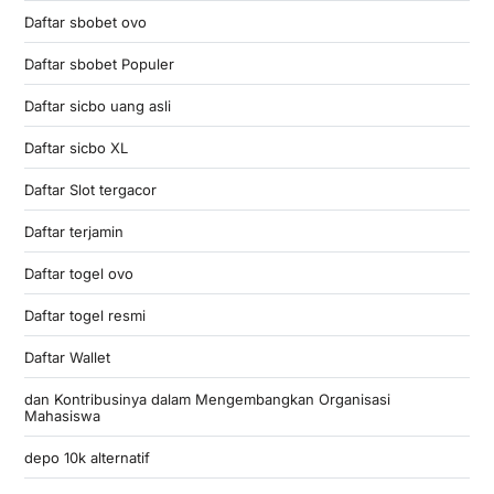
Daftar sbobet ovo
Daftar sbobet Populer
Daftar sicbo uang asli
Daftar sicbo XL
Daftar Slot tergacor
Daftar terjamin
Daftar togel ovo
Daftar togel resmi
Daftar Wallet
dan Kontribusinya dalam Mengembangkan Organisasi
Mahasiswa
depo 10k alternatif