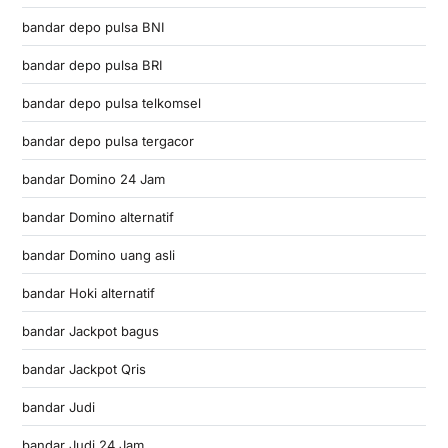
bandar depo pulsa BNI
bandar depo pulsa BRI
bandar depo pulsa telkomsel
bandar depo pulsa tergacor
bandar Domino 24 Jam
bandar Domino alternatif
bandar Domino uang asli
bandar Hoki alternatif
bandar Jackpot bagus
bandar Jackpot Qris
bandar Judi
bandar Judi 24 Jam