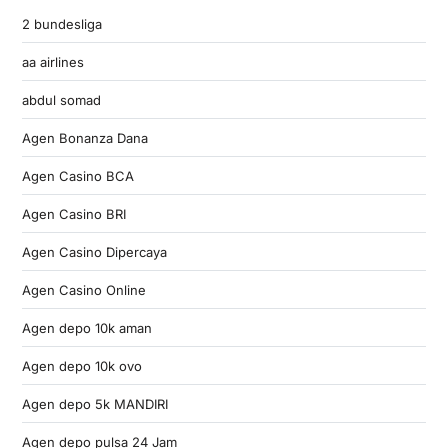
2 bundesliga
aa airlines
abdul somad
Agen Bonanza Dana
Agen Casino BCA
Agen Casino BRI
Agen Casino Dipercaya
Agen Casino Online
Agen depo 10k aman
Agen depo 10k ovo
Agen depo 5k MANDIRI
Agen depo pulsa 24 Jam