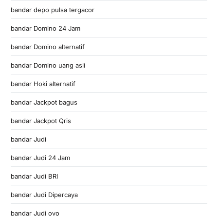
bandar depo pulsa tergacor
bandar Domino 24 Jam
bandar Domino alternatif
bandar Domino uang asli
bandar Hoki alternatif
bandar Jackpot bagus
bandar Jackpot Qris
bandar Judi
bandar Judi 24 Jam
bandar Judi BRI
bandar Judi Dipercaya
bandar Judi ovo