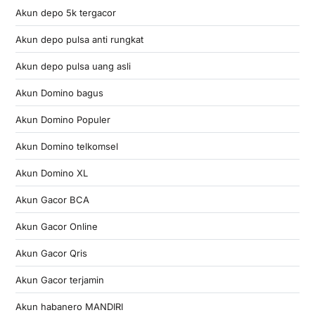
Akun depo 5k tergacor
Akun depo pulsa anti rungkat
Akun depo pulsa uang asli
Akun Domino bagus
Akun Domino Populer
Akun Domino telkomsel
Akun Domino XL
Akun Gacor BCA
Akun Gacor Online
Akun Gacor Qris
Akun Gacor terjamin
Akun habanero MANDIRI