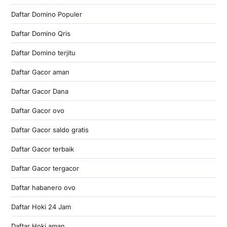
Daftar Domino Populer
Daftar Domino Qris
Daftar Domino terjitu
Daftar Gacor aman
Daftar Gacor Dana
Daftar Gacor ovo
Daftar Gacor saldo gratis
Daftar Gacor terbaik
Daftar Gacor tergacor
Daftar habanero ovo
Daftar Hoki 24 Jam
Daftar Hoki aman