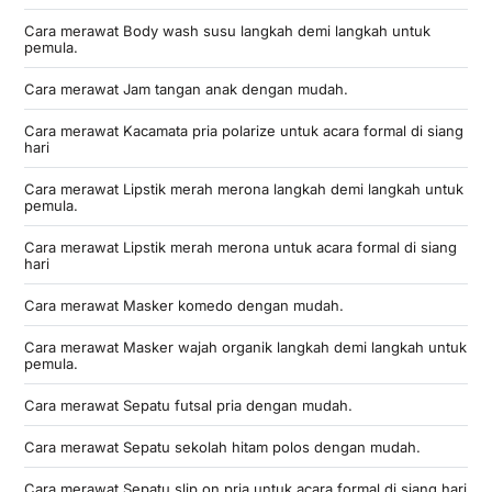
Cara merawat Body wash susu langkah demi langkah untuk
pemula.
Cara merawat Jam tangan anak dengan mudah.
Cara merawat Kacamata pria polarize untuk acara formal di siang
hari
Cara merawat Lipstik merah merona langkah demi langkah untuk
pemula.
Cara merawat Lipstik merah merona untuk acara formal di siang
hari
Cara merawat Masker komedo dengan mudah.
Cara merawat Masker wajah organik langkah demi langkah untuk
pemula.
Cara merawat Sepatu futsal pria dengan mudah.
Cara merawat Sepatu sekolah hitam polos dengan mudah.
Cara merawat Sepatu slip on pria untuk acara formal di siang hari