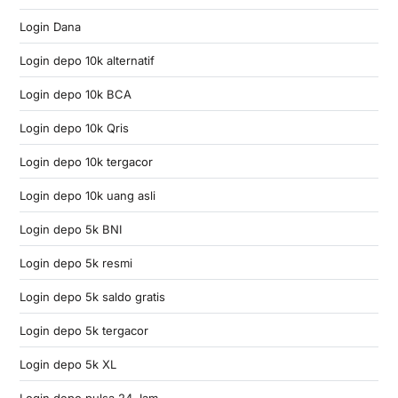
Login Dana
Login depo 10k alternatif
Login depo 10k BCA
Login depo 10k Qris
Login depo 10k tergacor
Login depo 10k uang asli
Login depo 5k BNI
Login depo 5k resmi
Login depo 5k saldo gratis
Login depo 5k tergacor
Login depo 5k XL
Login depo pulsa 24 Jam