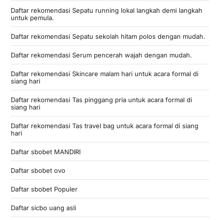
Daftar rekomendasi Sepatu running lokal langkah demi langkah
untuk pemula.
Daftar rekomendasi Sepatu sekolah hitam polos dengan mudah.
Daftar rekomendasi Serum pencerah wajah dengan mudah.
Daftar rekomendasi Skincare malam hari untuk acara formal di
siang hari
Daftar rekomendasi Tas pinggang pria untuk acara formal di
siang hari
Daftar rekomendasi Tas travel bag untuk acara formal di siang
hari
Daftar sbobet MANDIRI
Daftar sbobet ovo
Daftar sbobet Populer
Daftar sicbo uang asli