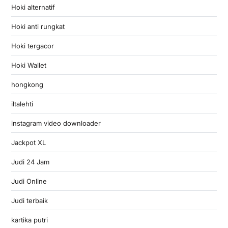
Hoki alternatif
Hoki anti rungkat
Hoki tergacor
Hoki Wallet
hongkong
iltalehti
instagram video downloader
Jackpot XL
Judi 24 Jam
Judi Online
Judi terbaik
kartika putri