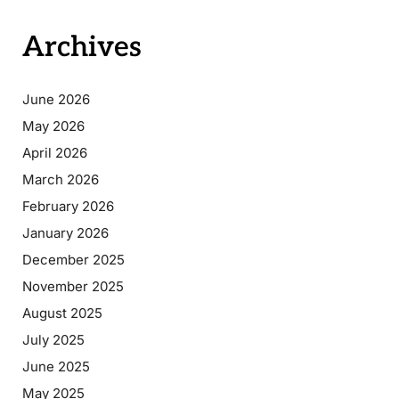
Archives
June 2026
May 2026
April 2026
March 2026
February 2026
January 2026
December 2025
November 2025
August 2025
July 2025
June 2025
May 2025