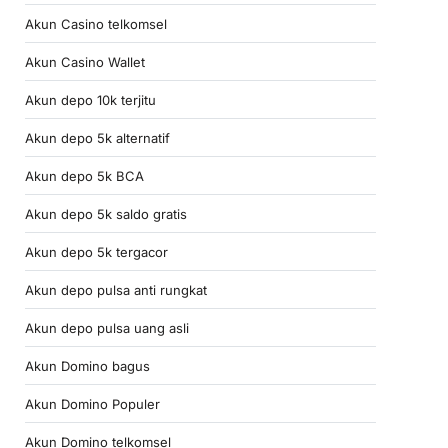
Akun Casino telkomsel
Akun Casino Wallet
Akun depo 10k terjitu
Akun depo 5k alternatif
Akun depo 5k BCA
Akun depo 5k saldo gratis
Akun depo 5k tergacor
Akun depo pulsa anti rungkat
Akun depo pulsa uang asli
Akun Domino bagus
Akun Domino Populer
Akun Domino telkomsel