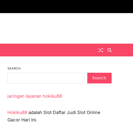
SEARCH
Search
jaringan layanan hokiku88
Hokiku88
adalah Slot Daftar Judi Slot Online
Gacor Hari Ini.