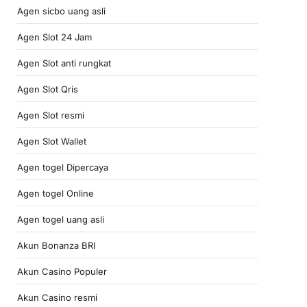
Agen sicbo uang asli
Agen Slot 24 Jam
Agen Slot anti rungkat
Agen Slot Qris
Agen Slot resmi
Agen Slot Wallet
Agen togel Dipercaya
Agen togel Online
Agen togel uang asli
Akun Bonanza BRI
Akun Casino Populer
Akun Casino resmi