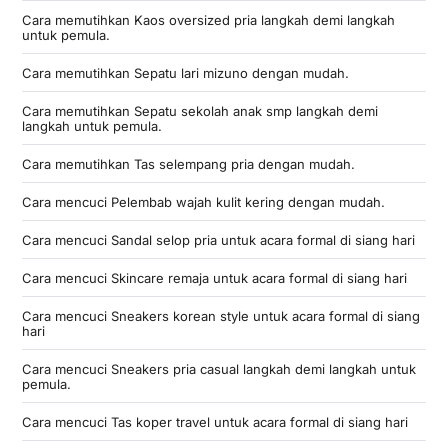
Cara memutihkan Kaos oversized pria langkah demi langkah
untuk pemula.
Cara memutihkan Sepatu lari mizuno dengan mudah.
Cara memutihkan Sepatu sekolah anak smp langkah demi
langkah untuk pemula.
Cara memutihkan Tas selempang pria dengan mudah.
Cara mencuci Pelembab wajah kulit kering dengan mudah.
Cara mencuci Sandal selop pria untuk acara formal di siang hari
Cara mencuci Skincare remaja untuk acara formal di siang hari
Cara mencuci Sneakers korean style untuk acara formal di siang
hari
Cara mencuci Sneakers pria casual langkah demi langkah untuk
pemula.
Cara mencuci Tas koper travel untuk acara formal di siang hari