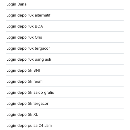
Login Dana
Login depo 10k alternatif
Login depo 10k BCA
Login depo 10k Qris
Login depo 10k tergacor
Login depo 10k uang asli
Login depo 5k BNI
Login depo 5k resmi
Login depo 5k saldo gratis
Login depo 5k tergacor
Login depo 5k XL
Login depo pulsa 24 Jam