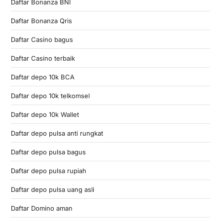
Daftar Bonanza BNI
Daftar Bonanza Qris
Daftar Casino bagus
Daftar Casino terbaik
Daftar depo 10k BCA
Daftar depo 10k telkomsel
Daftar depo 10k Wallet
Daftar depo pulsa anti rungkat
Daftar depo pulsa bagus
Daftar depo pulsa rupiah
Daftar depo pulsa uang asli
Daftar Domino aman