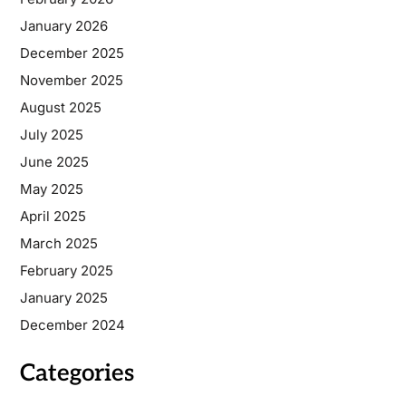
January 2026
December 2025
November 2025
August 2025
July 2025
June 2025
May 2025
April 2025
March 2025
February 2025
January 2025
December 2024
Categories