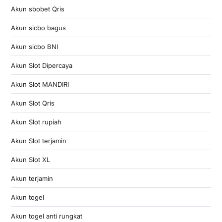
Akun sbobet Qris
Akun sicbo bagus
Akun sicbo BNI
Akun Slot Dipercaya
Akun Slot MANDIRI
Akun Slot Qris
Akun Slot rupiah
Akun Slot terjamin
Akun Slot XL
Akun terjamin
Akun togel
Akun togel anti rungkat