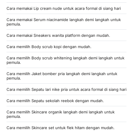
Cara memakai Lip cream nude untuk acara formal di siang hari
Cara memakai Serum niacinamide langkah demi langkah untuk
pemula.
Cara memakai Sneakers wanita platform dengan mudah.
Cara memilih Body scrub kopi dengan mudah.
Cara memilih Body scrub whitening langkah demi langkah untuk
pemula.
Cara memilih Jaket bomber pria langkah demi langkah untuk
pemula.
Cara memilih Sepatu lari nike pria untuk acara formal di siang hari
Cara memilih Sepatu sekolah reebok dengan mudah.
Cara memilih Skincare organik langkah demi langkah untuk
pemula.
Cara memilih Skincare set untuk flek hitam dengan mudah.