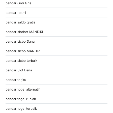
bandar Judi Qris
bandar resmi
bandar saldo gratis
bandar sbobet MANDIRI
bandar sicbo Dana
bandar sicbo MANDIRI
bandar sicbo terbaik
bandar Slot Dana
bandar terjitu
bandar togel alternatif
bandar togel rupiah
bandar togel terbaik