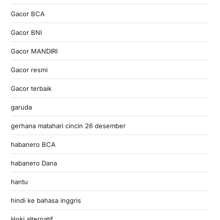
Gacor BCA
Gacor BNI
Gacor MANDIRI
Gacor resmi
Gacor terbaik
garuda
gerhana matahari cincin 26 desember
habanero BCA
habanero Dana
hantu
hindi ke bahasa inggris
Hoki alternatif