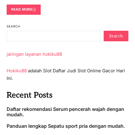
READ MORE
SEARCH
Search
jaringan layanan hokiku88
Hokiku88
adalah Slot Daftar Judi Slot Online Gacor Hari
Ini.
Recent Posts
Daftar rekomendasi Serum pencerah wajah dengan
mudah.
Panduan lengkap Sepatu sport pria dengan mudah.