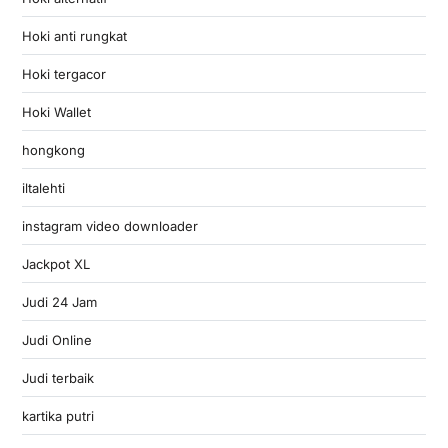
Hoki anti rungkat
Hoki tergacor
Hoki Wallet
hongkong
iltalehti
instagram video downloader
Jackpot XL
Judi 24 Jam
Judi Online
Judi terbaik
kartika putri