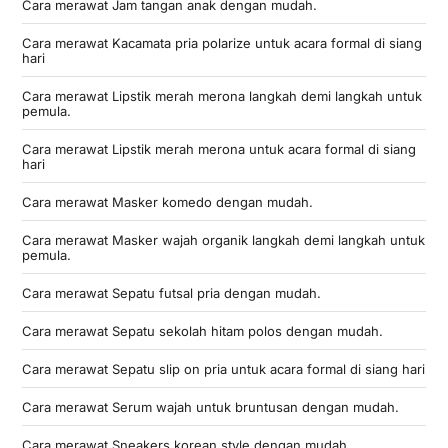
Cara merawat Jam tangan anak dengan mudah.
Cara merawat Kacamata pria polarize untuk acara formal di siang
hari
Cara merawat Lipstik merah merona langkah demi langkah untuk
pemula.
Cara merawat Lipstik merah merona untuk acara formal di siang
hari
Cara merawat Masker komedo dengan mudah.
Cara merawat Masker wajah organik langkah demi langkah untuk
pemula.
Cara merawat Sepatu futsal pria dengan mudah.
Cara merawat Sepatu sekolah hitam polos dengan mudah.
Cara merawat Sepatu slip on pria untuk acara formal di siang hari
Cara merawat Serum wajah untuk bruntusan dengan mudah.
Cara merawat Sneakers korean style dengan mudah.