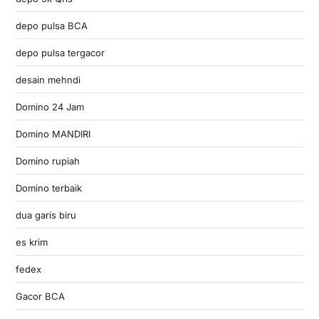
depo pulsa BCA
depo pulsa tergacor
desain mehndi
Domino 24 Jam
Domino MANDIRI
Domino rupiah
Domino terbaik
dua garis biru
es krim
fedex
Gacor BCA