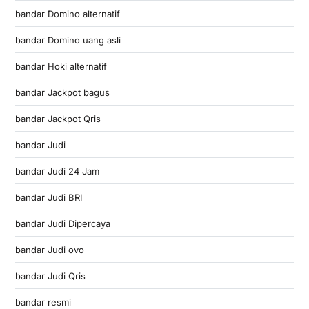
bandar Domino alternatif
bandar Domino uang asli
bandar Hoki alternatif
bandar Jackpot bagus
bandar Jackpot Qris
bandar Judi
bandar Judi 24 Jam
bandar Judi BRI
bandar Judi Dipercaya
bandar Judi ovo
bandar Judi Qris
bandar resmi