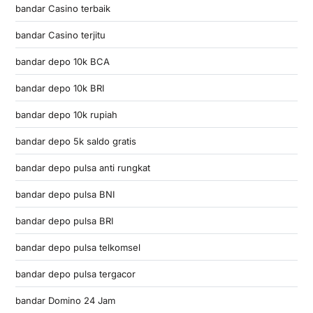
bandar Casino terbaik
bandar Casino terjitu
bandar depo 10k BCA
bandar depo 10k BRI
bandar depo 10k rupiah
bandar depo 5k saldo gratis
bandar depo pulsa anti rungkat
bandar depo pulsa BNI
bandar depo pulsa BRI
bandar depo pulsa telkomsel
bandar depo pulsa tergacor
bandar Domino 24 Jam