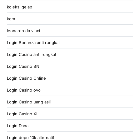
koleksi gelap
kom
leonardo da vinci
Login Bonanza anti rungkat
Login Casino anti rungkat
Login Casino BNI
Login Casino Online
Login Casino ovo
Login Casino uang asli
Login Casino XL
Login Dana
Login depo 10k alternatif