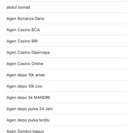
abdul somad
Agen Bonanza Dana
Agen Casino BCA
Agen Casino BRI
Agen Casino Dipercaya
Agen Casino Online
Agen depo 10k aman
Agen depo 10k ovo
Agen depo 5k MANDIRI
Agen depo pulsa 24 Jam
Agen depo pulsa terjitu
Agen Domino bagus