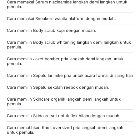
Cara memakai Serum niacinamide langkah demi langkah untuk
pemula.
Cara memakai Sneakers wanita platform dengan mudah.
Cara memilih Body scrub kopi dengan mudah.
Cara memilih Body scrub whitening langkah demi langkah untuk
pemula.
Cara memilih Jaket bomber pria langkah demi langkah untuk
pemula.
Cara memilih Sepatu lari nike pria untuk acara formal di siang hari
Cara memilih Sepatu sekolah reebok dengan mudah.
Cara memilih Skincare organik langkah demi langkah untuk
pemula.
Cara memilih Skincare set untuk flek hitam dengan mudah.
Cara memutihkan Kaos oversized pria langkah demi langkah
untuk pemula.