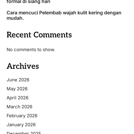
formal di siang hari
Cara mencuci Pelembab wajah kulit kering dengan
mudah.
Recent Comments
No comments to show.
Archives
June 2026
May 2026
April 2026
March 2026
February 2026
January 2026
December 2025