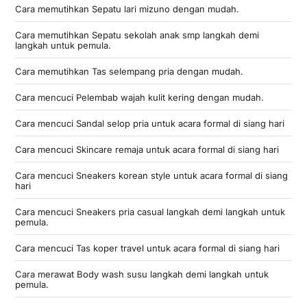
Cara memutihkan Sepatu lari mizuno dengan mudah.
Cara memutihkan Sepatu sekolah anak smp langkah demi
langkah untuk pemula.
Cara memutihkan Tas selempang pria dengan mudah.
Cara mencuci Pelembab wajah kulit kering dengan mudah.
Cara mencuci Sandal selop pria untuk acara formal di siang hari
Cara mencuci Skincare remaja untuk acara formal di siang hari
Cara mencuci Sneakers korean style untuk acara formal di siang
hari
Cara mencuci Sneakers pria casual langkah demi langkah untuk
pemula.
Cara mencuci Tas koper travel untuk acara formal di siang hari
Cara merawat Body wash susu langkah demi langkah untuk
pemula.