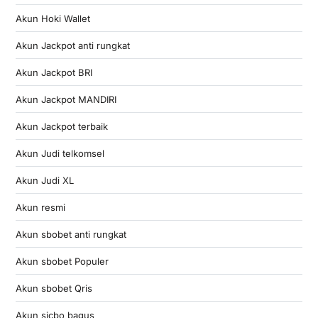
Akun Hoki Wallet
Akun Jackpot anti rungkat
Akun Jackpot BRI
Akun Jackpot MANDIRI
Akun Jackpot terbaik
Akun Judi telkomsel
Akun Judi XL
Akun resmi
Akun sbobet anti rungkat
Akun sbobet Populer
Akun sbobet Qris
Akun sicbo bagus