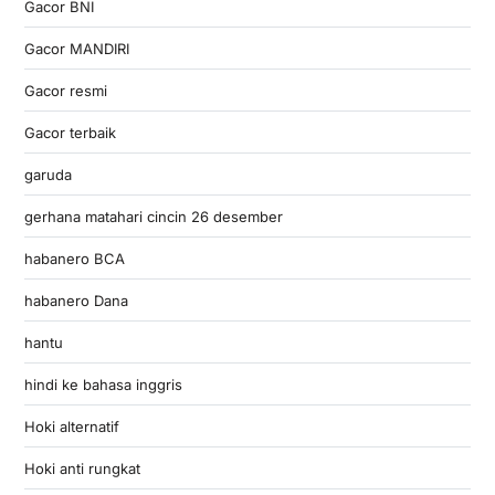
Gacor BNI
Gacor MANDIRI
Gacor resmi
Gacor terbaik
garuda
gerhana matahari cincin 26 desember
habanero BCA
habanero Dana
hantu
hindi ke bahasa inggris
Hoki alternatif
Hoki anti rungkat