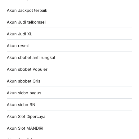
Akun Jackpot terbaik
Akun Judi telkomsel
Akun Judi XL
Akun resmi
Akun sbobet anti rungkat
Akun sbobet Populer
Akun sbobet Qris
Akun sicbo bagus
Akun sicbo BNI
Akun Slot Dipercaya
Akun Slot MANDIRI