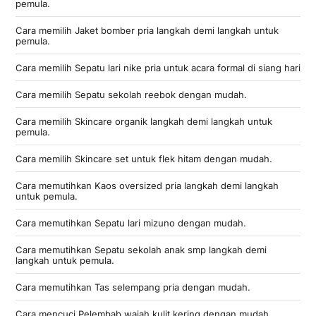
pemula.
Cara memilih Jaket bomber pria langkah demi langkah untuk
pemula.
Cara memilih Sepatu lari nike pria untuk acara formal di siang hari
Cara memilih Sepatu sekolah reebok dengan mudah.
Cara memilih Skincare organik langkah demi langkah untuk
pemula.
Cara memilih Skincare set untuk flek hitam dengan mudah.
Cara memutihkan Kaos oversized pria langkah demi langkah
untuk pemula.
Cara memutihkan Sepatu lari mizuno dengan mudah.
Cara memutihkan Sepatu sekolah anak smp langkah demi
langkah untuk pemula.
Cara memutihkan Tas selempang pria dengan mudah.
Cara mencuci Pelembab wajah kulit kering dengan mudah.