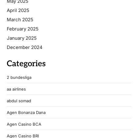
May 2025
April 2025
March 2025
February 2025
January 2025
December 2024
Categories
2 bundesliga
aa airlines
abdul somad
Agen Bonanza Dana
Agen Casino BCA
Agen Casino BRI