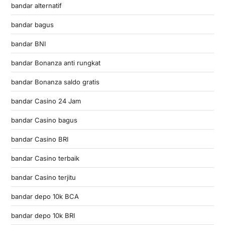
bandar alternatif
bandar bagus
bandar BNI
bandar Bonanza anti rungkat
bandar Bonanza saldo gratis
bandar Casino 24 Jam
bandar Casino bagus
bandar Casino BRI
bandar Casino terbaik
bandar Casino terjitu
bandar depo 10k BCA
bandar depo 10k BRI