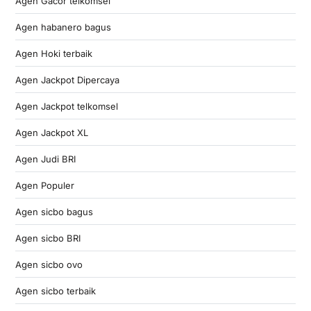
Agen Gacor telkomsel
Agen habanero bagus
Agen Hoki terbaik
Agen Jackpot Dipercaya
Agen Jackpot telkomsel
Agen Jackpot XL
Agen Judi BRI
Agen Populer
Agen sicbo bagus
Agen sicbo BRI
Agen sicbo ovo
Agen sicbo terbaik