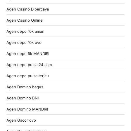
Agen Casino Dipercaya
Agen Casino Online
Agen depo 10k aman
Agen depo 10k ovo
Agen depo 5k MANDIRI
Agen depo pulsa 24 Jam
Agen depo pulsa terjitu
Agen Domino bagus
Agen Domino BNI
Agen Domino MANDIRI
Agen Gacor ovo