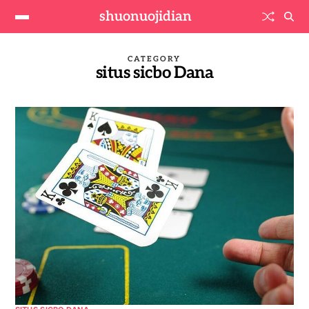
shuonuojidian
CATEGORY
situs sicbo Dana