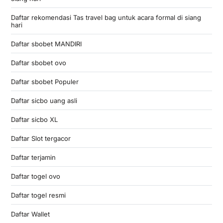
Daftar rekomendasi Tas travel bag untuk acara formal di siang
hari
Daftar sbobet MANDIRI
Daftar sbobet ovo
Daftar sbobet Populer
Daftar sicbo uang asli
Daftar sicbo XL
Daftar Slot tergacor
Daftar terjamin
Daftar togel ovo
Daftar togel resmi
Daftar Wallet