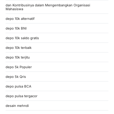
dan Kontribusinya dalam Mengembangkan Organisasi
Mahasiswa
depo 10k alternatif
depo 10k BNI
depo 10k saldo gratis
depo 10k terbaik
depo 10k terjitu
depo 5k Populer
depo 5k Qris
depo pulsa BCA
depo pulsa tergacor
desain mehndi