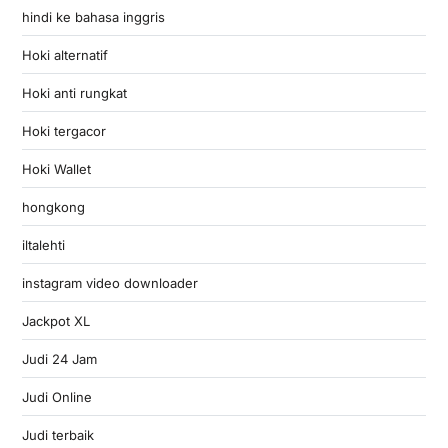
hindi ke bahasa inggris
Hoki alternatif
Hoki anti rungkat
Hoki tergacor
Hoki Wallet
hongkong
iltalehti
instagram video downloader
Jackpot XL
Judi 24 Jam
Judi Online
Judi terbaik