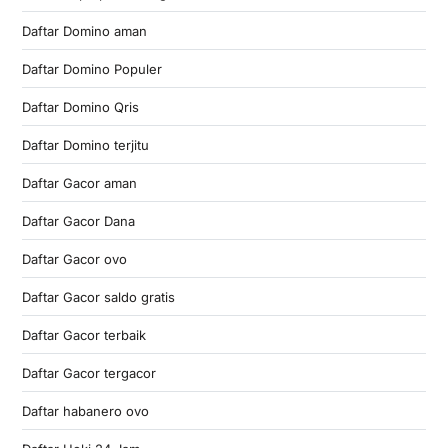
Daftar Domino aman
Daftar Domino Populer
Daftar Domino Qris
Daftar Domino terjitu
Daftar Gacor aman
Daftar Gacor Dana
Daftar Gacor ovo
Daftar Gacor saldo gratis
Daftar Gacor terbaik
Daftar Gacor tergacor
Daftar habanero ovo