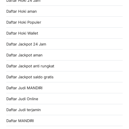
Daftar Hoki 24 Jam
Daftar Hoki aman
Daftar Hoki Populer
Daftar Hoki Wallet
Daftar Jackpot 24 Jam
Daftar Jackpot aman
Daftar Jackpot anti rungkat
Daftar Jackpot saldo gratis
Daftar Judi MANDIRI
Daftar Judi Online
Daftar Judi terjamin
Daftar MANDIRI