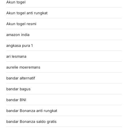
Akun togel
Akun togel anti rungkat
Akun togel resmi
amazon india
angkasa pura 1
ari lesmana
aurelie moeremans
bandar alternatif
bandar bagus
bandar BNI
bandar Bonanza anti rungkat
bandar Bonanza saldo gratis