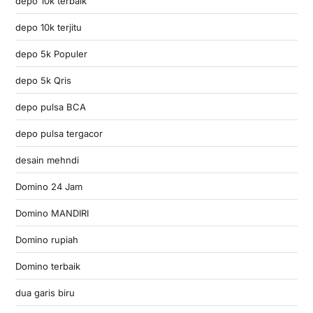
depo 10k terbaik
depo 10k terjitu
depo 5k Populer
depo 5k Qris
depo pulsa BCA
depo pulsa tergacor
desain mehndi
Domino 24 Jam
Domino MANDIRI
Domino rupiah
Domino terbaik
dua garis biru