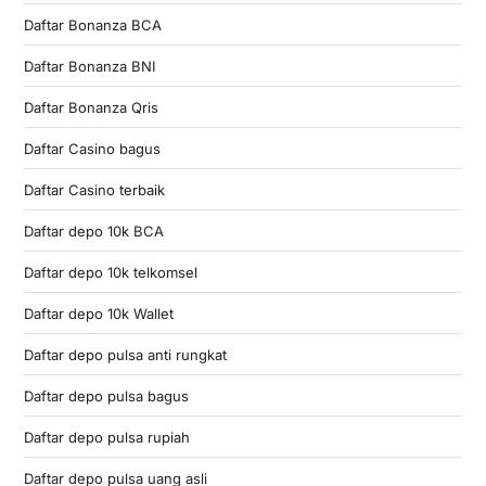
Daftar Bonanza BCA
Daftar Bonanza BNI
Daftar Bonanza Qris
Daftar Casino bagus
Daftar Casino terbaik
Daftar depo 10k BCA
Daftar depo 10k telkomsel
Daftar depo 10k Wallet
Daftar depo pulsa anti rungkat
Daftar depo pulsa bagus
Daftar depo pulsa rupiah
Daftar depo pulsa uang asli