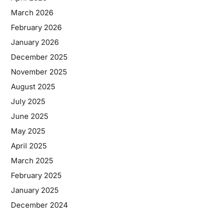
March 2026
February 2026
January 2026
December 2025
November 2025
August 2025
July 2025
June 2025
May 2025
April 2025
March 2025
February 2025
January 2025
December 2024