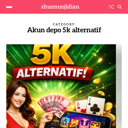
shuonuojidian
CATEGORY
Akun depo 5k alternatif