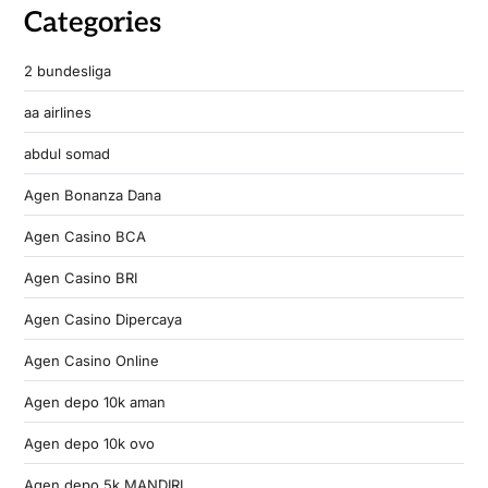
Categories
2 bundesliga
aa airlines
abdul somad
Agen Bonanza Dana
Agen Casino BCA
Agen Casino BRI
Agen Casino Dipercaya
Agen Casino Online
Agen depo 10k aman
Agen depo 10k ovo
Agen depo 5k MANDIRI