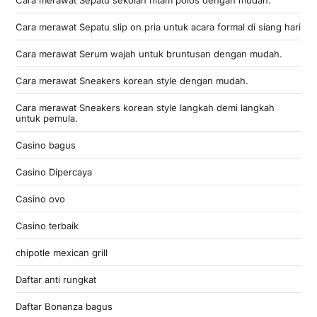
Cara merawat Sepatu slip on pria untuk acara formal di siang hari
Cara merawat Serum wajah untuk bruntusan dengan mudah.
Cara merawat Sneakers korean style dengan mudah.
Cara merawat Sneakers korean style langkah demi langkah
untuk pemula.
Casino bagus
Casino Dipercaya
Casino ovo
Casino terbaik
chipotle mexican grill
Daftar anti rungkat
Daftar Bonanza bagus