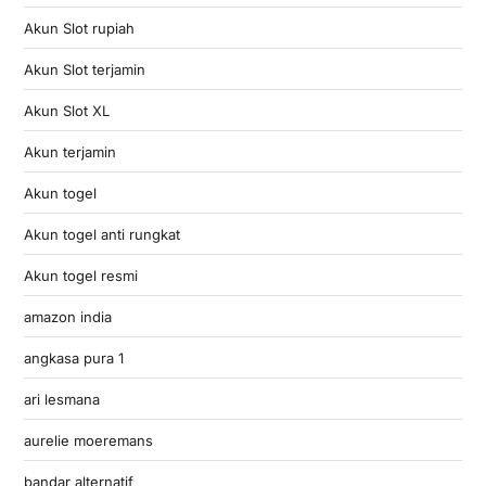
Akun Slot rupiah
Akun Slot terjamin
Akun Slot XL
Akun terjamin
Akun togel
Akun togel anti rungkat
Akun togel resmi
amazon india
angkasa pura 1
ari lesmana
aurelie moeremans
bandar alternatif