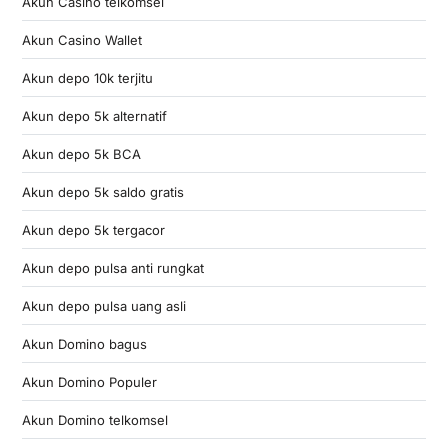
Akun Casino telkomsel
Akun Casino Wallet
Akun depo 10k terjitu
Akun depo 5k alternatif
Akun depo 5k BCA
Akun depo 5k saldo gratis
Akun depo 5k tergacor
Akun depo pulsa anti rungkat
Akun depo pulsa uang asli
Akun Domino bagus
Akun Domino Populer
Akun Domino telkomsel