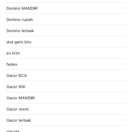
Domino MANDIRI
Domino rupiah
Domino terbaik
dua garis biru
es krim
fedex
Gacor BCA
Gacor BNI
Gacor MANDIRI
Gacor resmi
Gacor terbaik
garuda