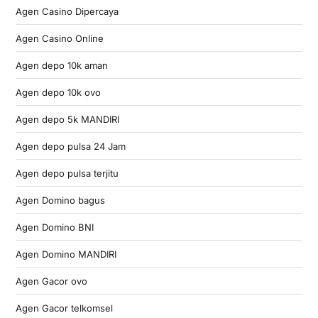
Agen Casino Dipercaya
Agen Casino Online
Agen depo 10k aman
Agen depo 10k ovo
Agen depo 5k MANDIRI
Agen depo pulsa 24 Jam
Agen depo pulsa terjitu
Agen Domino bagus
Agen Domino BNI
Agen Domino MANDIRI
Agen Gacor ovo
Agen Gacor telkomsel