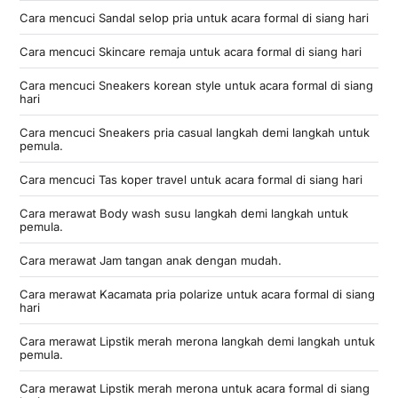
Cara mencuci Sandal selop pria untuk acara formal di siang hari
Cara mencuci Skincare remaja untuk acara formal di siang hari
Cara mencuci Sneakers korean style untuk acara formal di siang
hari
Cara mencuci Sneakers pria casual langkah demi langkah untuk
pemula.
Cara mencuci Tas koper travel untuk acara formal di siang hari
Cara merawat Body wash susu langkah demi langkah untuk
pemula.
Cara merawat Jam tangan anak dengan mudah.
Cara merawat Kacamata pria polarize untuk acara formal di siang
hari
Cara merawat Lipstik merah merona langkah demi langkah untuk
pemula.
Cara merawat Lipstik merah merona untuk acara formal di siang