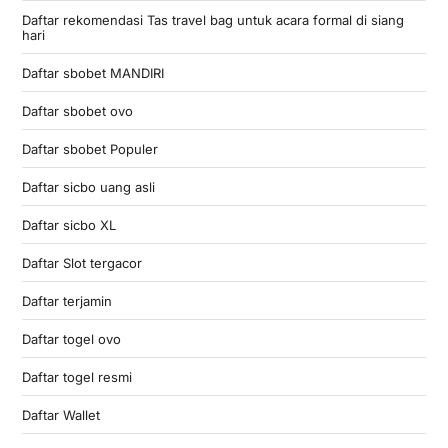
Daftar rekomendasi Tas travel bag untuk acara formal di siang
hari
Daftar sbobet MANDIRI
Daftar sbobet ovo
Daftar sbobet Populer
Daftar sicbo uang asli
Daftar sicbo XL
Daftar Slot tergacor
Daftar terjamin
Daftar togel ovo
Daftar togel resmi
Daftar Wallet