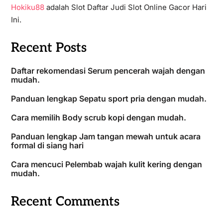
Hokiku88
adalah Slot Daftar Judi Slot Online Gacor Hari
Ini.
Recent Posts
Daftar rekomendasi Serum pencerah wajah dengan
mudah.
Panduan lengkap Sepatu sport pria dengan mudah.
Cara memilih Body scrub kopi dengan mudah.
Panduan lengkap Jam tangan mewah untuk acara
formal di siang hari
Cara mencuci Pelembab wajah kulit kering dengan
mudah.
Recent Comments