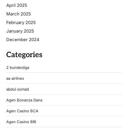
April 2025
March 2025
February 2025
January 2025
December 2024
Categories
2 bundesliga
aa airlines
abdul somad
Agen Bonanza Dana
Agen Casino BCA
Agen Casino BRI