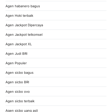
Agen habanero bagus
Agen Hoki terbaik
Agen Jackpot Dipercaya
Agen Jackpot telkomsel
Agen Jackpot XL
Agen Judi BRI
Agen Populer
Agen sicbo bagus
Agen sicbo BRI
Agen sicbo ovo
Agen sicbo terbaik
Agen sicbo uang asli