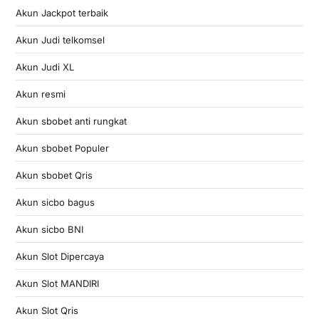
Akun Jackpot terbaik
Akun Judi telkomsel
Akun Judi XL
Akun resmi
Akun sbobet anti rungkat
Akun sbobet Populer
Akun sbobet Qris
Akun sicbo bagus
Akun sicbo BNI
Akun Slot Dipercaya
Akun Slot MANDIRI
Akun Slot Qris