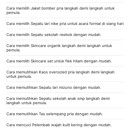
Cara memilih Jaket bomber pria langkah demi langkah untuk
pemula.
Cara memilih Sepatu lari nike pria untuk acara formal di siang hari
Cara memilih Sepatu sekolah reebok dengan mudah.
Cara memilih Skincare organik langkah demi langkah untuk
pemula.
Cara memilih Skincare set untuk flek hitam dengan mudah.
Cara memutihkan Kaos oversized pria langkah demi langkah
untuk pemula.
Cara memutihkan Sepatu lari mizuno dengan mudah.
Cara memutihkan Sepatu sekolah anak smp langkah demi
langkah untuk pemula.
Cara memutihkan Tas selempang pria dengan mudah.
Cara mencuci Pelembab wajah kulit kering dengan mudah.