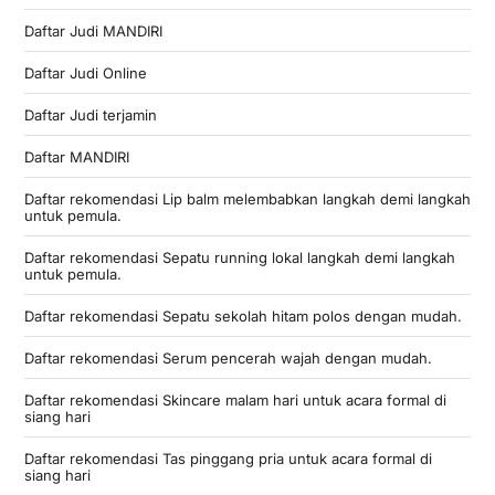
Daftar Judi MANDIRI
Daftar Judi Online
Daftar Judi terjamin
Daftar MANDIRI
Daftar rekomendasi Lip balm melembabkan langkah demi langkah
untuk pemula.
Daftar rekomendasi Sepatu running lokal langkah demi langkah
untuk pemula.
Daftar rekomendasi Sepatu sekolah hitam polos dengan mudah.
Daftar rekomendasi Serum pencerah wajah dengan mudah.
Daftar rekomendasi Skincare malam hari untuk acara formal di
siang hari
Daftar rekomendasi Tas pinggang pria untuk acara formal di
siang hari