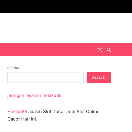
SEARCH
Search
jaringan layanan hokiku88
Hokiku88
adalah Slot Daftar Judi Slot Online
Gacor Hari Ini.