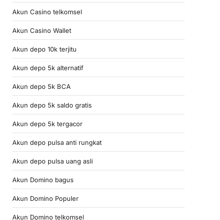
Akun Casino telkomsel
Akun Casino Wallet
Akun depo 10k terjitu
Akun depo 5k alternatif
Akun depo 5k BCA
Akun depo 5k saldo gratis
Akun depo 5k tergacor
Akun depo pulsa anti rungkat
Akun depo pulsa uang asli
Akun Domino bagus
Akun Domino Populer
Akun Domino telkomsel