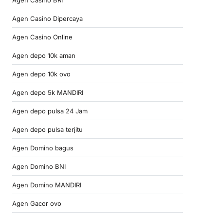
Agen Casino Dipercaya
Agen Casino Online
Agen depo 10k aman
Agen depo 10k ovo
Agen depo 5k MANDIRI
Agen depo pulsa 24 Jam
Agen depo pulsa terjitu
Agen Domino bagus
Agen Domino BNI
Agen Domino MANDIRI
Agen Gacor ovo