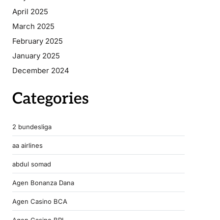
April 2025
March 2025
February 2025
January 2025
December 2024
Categories
2 bundesliga
aa airlines
abdul somad
Agen Bonanza Dana
Agen Casino BCA
Agen Casino BRI