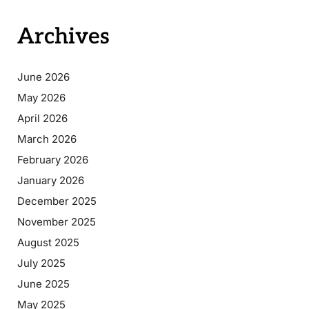
Archives
June 2026
May 2026
April 2026
March 2026
February 2026
January 2026
December 2025
November 2025
August 2025
July 2025
June 2025
May 2025