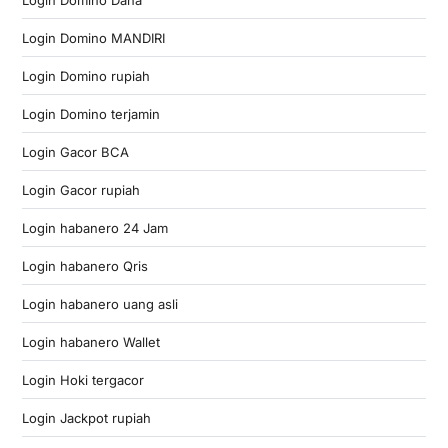
Login Domino MANDIRI
Login Domino rupiah
Login Domino terjamin
Login Gacor BCA
Login Gacor rupiah
Login habanero 24 Jam
Login habanero Qris
Login habanero uang asli
Login habanero Wallet
Login Hoki tergacor
Login Jackpot rupiah