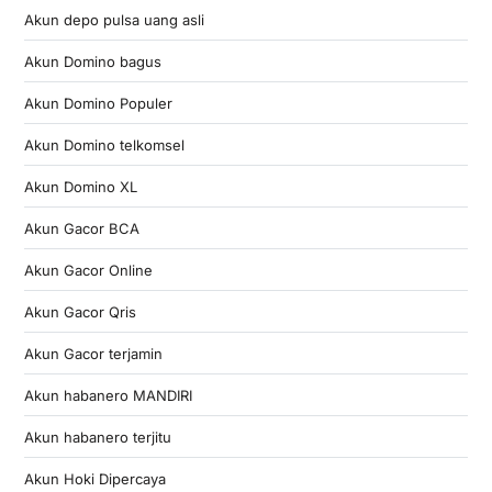
Akun depo pulsa uang asli
Akun Domino bagus
Akun Domino Populer
Akun Domino telkomsel
Akun Domino XL
Akun Gacor BCA
Akun Gacor Online
Akun Gacor Qris
Akun Gacor terjamin
Akun habanero MANDIRI
Akun habanero terjitu
Akun Hoki Dipercaya