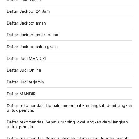
Daftar Jackpot 24 Jam
Daftar Jackpot aman
Daftar Jackpot anti rungkat
Daftar Jackpot saldo gratis
Daftar Judi MANDIRI
Daftar Judi Online
Daftar Judi terjamin
Daftar MANDIRI
Daftar rekomendasi Lip balm melembabkan langkah demi langkah
untuk pemula.
Daftar rekomendasi Sepatu running lokal langkah demi langkah
untuk pemula.
Daftar rekomendasi Sepatu sekolah hitam polos dengan mudah.