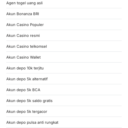
Agen togel uang asli
Akun Bonanza BRI
Akun Casino Populer
Akun Casino resmi
Akun Casino telkomsel
Akun Casino Wallet
Akun depo 10k terjitu
Akun depo 5k alternatif
Akun depo 5k BCA
Akun depo 5k saldo gratis
Akun depo 5k tergacor
Akun depo pulsa anti rungkat