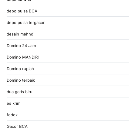
depo pulsa BCA
depo pulsa tergacor
desain mehndi
Domino 24 Jam
Domino MANDIRI
Domino rupiah
Domino terbaik
dua garis biru
es krim
fedex
Gacor BCA