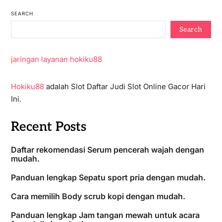
SEARCH
Search
jaringan layanan hokiku88
Hokiku88
adalah Slot Daftar Judi Slot Online Gacor Hari
Ini.
Recent Posts
Daftar rekomendasi Serum pencerah wajah dengan
mudah.
Panduan lengkap Sepatu sport pria dengan mudah.
Cara memilih Body scrub kopi dengan mudah.
Panduan lengkap Jam tangan mewah untuk acara