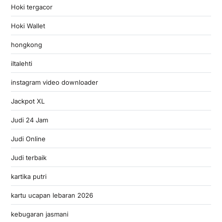
Hoki tergacor
Hoki Wallet
hongkong
iltalehti
instagram video downloader
Jackpot XL
Judi 24 Jam
Judi Online
Judi terbaik
kartika putri
kartu ucapan lebaran 2026
kebugaran jasmani