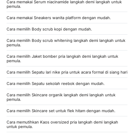
Cara memakai Serum niacinamide langkah demi langkah untuk
pemula.
Cara memakai Sneakers wanita platform dengan mudah.
Cara memilih Body scrub kopi dengan mudah.
Cara memilih Body scrub whitening langkah demi langkah untuk
pemula.
Cara memilih Jaket bomber pria langkah demi langkah untuk
pemula.
Cara memilih Sepatu lari nike pria untuk acara formal di siang hari
Cara memilih Sepatu sekolah reebok dengan mudah.
Cara memilih Skincare organik langkah demi langkah untuk
pemula.
Cara memilih Skincare set untuk flek hitam dengan mudah.
Cara memutihkan Kaos oversized pria langkah demi langkah
untuk pemula.