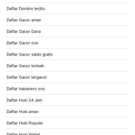
Daftar Domino terjitu
Daftar Gacor aman
Daftar Gacor Dana
Daftar Gacor ovo
Daftar Gacor saldo gratis
Daftar Gacor terbaik
Daftar Gacor tergacor
Daftar habanero ovo
Daftar Hoki 24 Jam
Daftar Hoki aman
Daftar Hoki Populer
Daftar Hoki Wallet