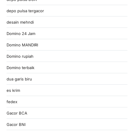
depo pulsa tergacor
desain mehndi
Domino 24 Jam
Domino MANDIRI
Domino rupiah
Domino terbaik
dua garis biru
es krim
fedex
Gacor BCA
Gacor BNI