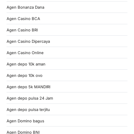
Agen Bonanza Dana
Agen Casino BCA
Agen Casino BRI
Agen Casino Dipercaya
Agen Casino Online
Agen depo 10k aman
Agen depo 10k ovo
Agen depo 5k MANDIRI
Agen depo pulsa 24 Jam
Agen depo pulsa terjitu
Agen Domino bagus
Agen Domino BNI