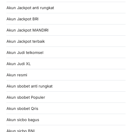
Akun Jackpot anti rungkat
Akun Jackpot BRI
Akun Jackpot MANDIRI
Akun Jackpot terbaik
Akun Judi telkomsel
Akun Judi XL
Akun resmi
Akun sbobet anti rungkat
Akun sbobet Populer
Akun sbobet Qris
Akun sicbo bagus
Akun sicbo BNI