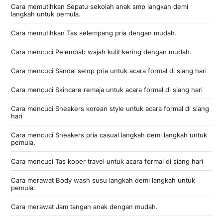
Cara memutihkan Sepatu sekolah anak smp langkah demi
langkah untuk pemula.
Cara memutihkan Tas selempang pria dengan mudah.
Cara mencuci Pelembab wajah kulit kering dengan mudah.
Cara mencuci Sandal selop pria untuk acara formal di siang hari
Cara mencuci Skincare remaja untuk acara formal di siang hari
Cara mencuci Sneakers korean style untuk acara formal di siang
hari
Cara mencuci Sneakers pria casual langkah demi langkah untuk
pemula.
Cara mencuci Tas koper travel untuk acara formal di siang hari
Cara merawat Body wash susu langkah demi langkah untuk
pemula.
Cara merawat Jam tangan anak dengan mudah.