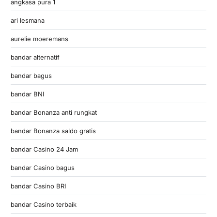
angkasa pura 1
ari lesmana
aurelie moeremans
bandar alternatif
bandar bagus
bandar BNI
bandar Bonanza anti rungkat
bandar Bonanza saldo gratis
bandar Casino 24 Jam
bandar Casino bagus
bandar Casino BRI
bandar Casino terbaik