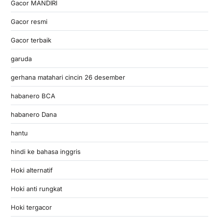
Gacor MANDIRI
Gacor resmi
Gacor terbaik
garuda
gerhana matahari cincin 26 desember
habanero BCA
habanero Dana
hantu
hindi ke bahasa inggris
Hoki alternatif
Hoki anti rungkat
Hoki tergacor