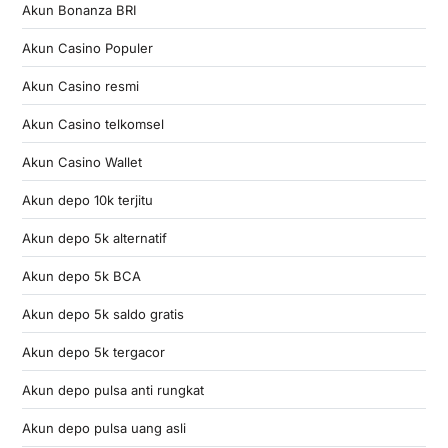
Akun Bonanza BRI
Akun Casino Populer
Akun Casino resmi
Akun Casino telkomsel
Akun Casino Wallet
Akun depo 10k terjitu
Akun depo 5k alternatif
Akun depo 5k BCA
Akun depo 5k saldo gratis
Akun depo 5k tergacor
Akun depo pulsa anti rungkat
Akun depo pulsa uang asli