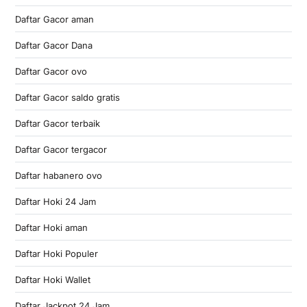
Daftar Gacor aman
Daftar Gacor Dana
Daftar Gacor ovo
Daftar Gacor saldo gratis
Daftar Gacor terbaik
Daftar Gacor tergacor
Daftar habanero ovo
Daftar Hoki 24 Jam
Daftar Hoki aman
Daftar Hoki Populer
Daftar Hoki Wallet
Daftar Jackpot 24 Jam