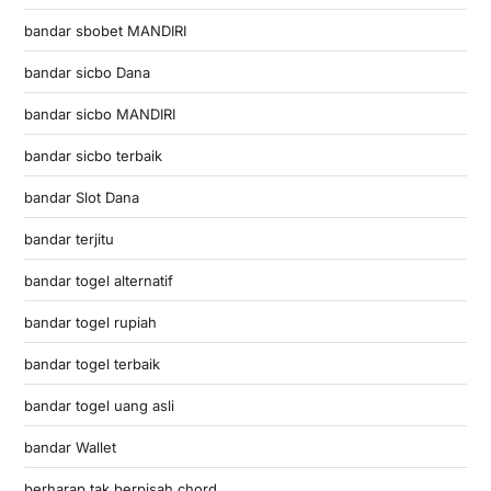
bandar sbobet MANDIRI
bandar sicbo Dana
bandar sicbo MANDIRI
bandar sicbo terbaik
bandar Slot Dana
bandar terjitu
bandar togel alternatif
bandar togel rupiah
bandar togel terbaik
bandar togel uang asli
bandar Wallet
berharap tak berpisah chord