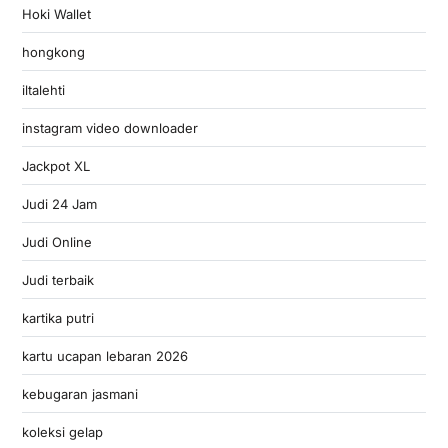
Hoki Wallet
hongkong
iltalehti
instagram video downloader
Jackpot XL
Judi 24 Jam
Judi Online
Judi terbaik
kartika putri
kartu ucapan lebaran 2026
kebugaran jasmani
koleksi gelap