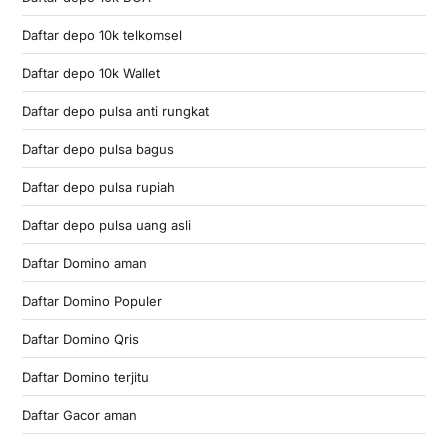
Daftar depo 10k telkomsel
Daftar depo 10k Wallet
Daftar depo pulsa anti rungkat
Daftar depo pulsa bagus
Daftar depo pulsa rupiah
Daftar depo pulsa uang asli
Daftar Domino aman
Daftar Domino Populer
Daftar Domino Qris
Daftar Domino terjitu
Daftar Gacor aman