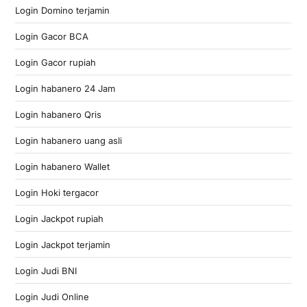
Login Domino terjamin
Login Gacor BCA
Login Gacor rupiah
Login habanero 24 Jam
Login habanero Qris
Login habanero uang asli
Login habanero Wallet
Login Hoki tergacor
Login Jackpot rupiah
Login Jackpot terjamin
Login Judi BNI
Login Judi Online