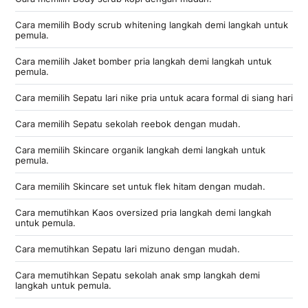
Cara memilih Body scrub whitening langkah demi langkah untuk
pemula.
Cara memilih Jaket bomber pria langkah demi langkah untuk
pemula.
Cara memilih Sepatu lari nike pria untuk acara formal di siang hari
Cara memilih Sepatu sekolah reebok dengan mudah.
Cara memilih Skincare organik langkah demi langkah untuk
pemula.
Cara memilih Skincare set untuk flek hitam dengan mudah.
Cara memutihkan Kaos oversized pria langkah demi langkah
untuk pemula.
Cara memutihkan Sepatu lari mizuno dengan mudah.
Cara memutihkan Sepatu sekolah anak smp langkah demi
langkah untuk pemula.