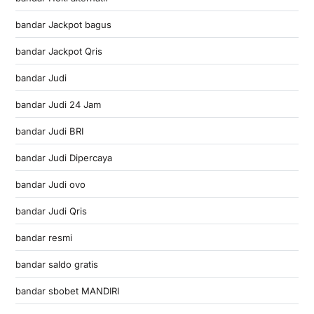
bandar Jackpot bagus
bandar Jackpot Qris
bandar Judi
bandar Judi 24 Jam
bandar Judi BRI
bandar Judi Dipercaya
bandar Judi ovo
bandar Judi Qris
bandar resmi
bandar saldo gratis
bandar sbobet MANDIRI