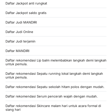
Daftar Jackpot anti rungkat
Daftar Jackpot saldo gratis
Daftar Judi MANDIRI
Daftar Judi Online
Daftar Judi terjamin
Daftar MANDIRI
Daftar rekomendasi Lip balm melembabkan langkah demi langkah
untuk pemula.
Daftar rekomendasi Sepatu running lokal langkah demi langkah
untuk pemula.
Daftar rekomendasi Sepatu sekolah hitam polos dengan mudah.
Daftar rekomendasi Serum pencerah wajah dengan mudah.
Daftar rekomendasi Skincare malam hari untuk acara formal di
siang hari