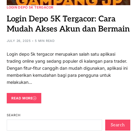
LOGIN DEPO 5K TERGACOR
Login Depo 5K Tergacor: Cara
Mudah Akses Akun dan Bermain
JULY 26, 2025
5 MIN READ
Login depo 5k tergacor merupakan salah satu aplikasi
trading online yang sedang populer di kalangan para trader.
Dengan fitur-fitur canggih dan mudah digunakan, aplikasi ini
memberikan kemudahan bagi para pengguna untuk
melakukan…
READ MORE
SEARCH
Search