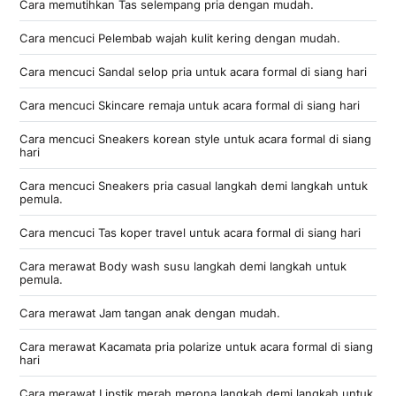
Cara memutihkan Tas selempang pria dengan mudah.
Cara mencuci Pelembab wajah kulit kering dengan mudah.
Cara mencuci Sandal selop pria untuk acara formal di siang hari
Cara mencuci Skincare remaja untuk acara formal di siang hari
Cara mencuci Sneakers korean style untuk acara formal di siang
hari
Cara mencuci Sneakers pria casual langkah demi langkah untuk
pemula.
Cara mencuci Tas koper travel untuk acara formal di siang hari
Cara merawat Body wash susu langkah demi langkah untuk
pemula.
Cara merawat Jam tangan anak dengan mudah.
Cara merawat Kacamata pria polarize untuk acara formal di siang
hari
Cara merawat Lipstik merah merona langkah demi langkah untuk