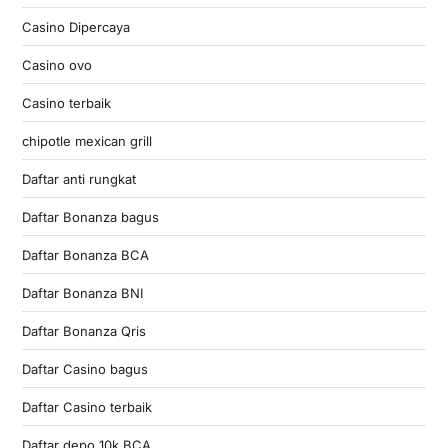
Casino Dipercaya
Casino ovo
Casino terbaik
chipotle mexican grill
Daftar anti rungkat
Daftar Bonanza bagus
Daftar Bonanza BCA
Daftar Bonanza BNI
Daftar Bonanza Qris
Daftar Casino bagus
Daftar Casino terbaik
Daftar depo 10k BCA