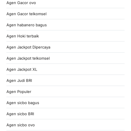
Agen Gacor ovo
Agen Gacor telkomsel
Agen habanero bagus
Agen Hoki terbaik
Agen Jackpot Dipercaya
Agen Jackpot telkomsel
Agen Jackpot XL
Agen Judi BRI
Agen Populer
Agen sicbo bagus
Agen sicbo BRI
Agen sicbo ovo