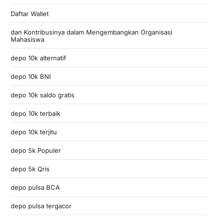
Daftar Wallet
dan Kontribusinya dalam Mengembangkan Organisasi
Mahasiswa
depo 10k alternatif
depo 10k BNI
depo 10k saldo gratis
depo 10k terbaik
depo 10k terjitu
depo 5k Populer
depo 5k Qris
depo pulsa BCA
depo pulsa tergacor