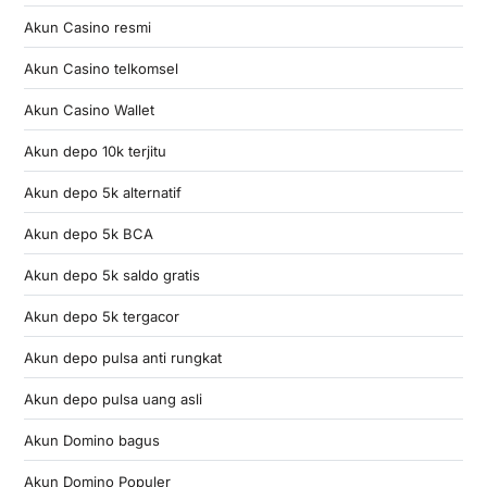
Akun Casino resmi
Akun Casino telkomsel
Akun Casino Wallet
Akun depo 10k terjitu
Akun depo 5k alternatif
Akun depo 5k BCA
Akun depo 5k saldo gratis
Akun depo 5k tergacor
Akun depo pulsa anti rungkat
Akun depo pulsa uang asli
Akun Domino bagus
Akun Domino Populer