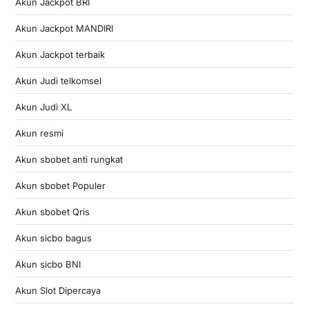
Akun Jackpot BRI
Akun Jackpot MANDIRI
Akun Jackpot terbaik
Akun Judi telkomsel
Akun Judi XL
Akun resmi
Akun sbobet anti rungkat
Akun sbobet Populer
Akun sbobet Qris
Akun sicbo bagus
Akun sicbo BNI
Akun Slot Dipercaya