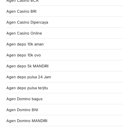
Agen Casino BCA
Agen Casino BRI
Agen Casino Dipercaya
Agen Casino Online
Agen depo 10k aman
Agen depo 10k ovo
Agen depo 5k MANDIRI
Agen depo pulsa 24 Jam
Agen depo pulsa terjitu
Agen Domino bagus
Agen Domino BNI
Agen Domino MANDIRI