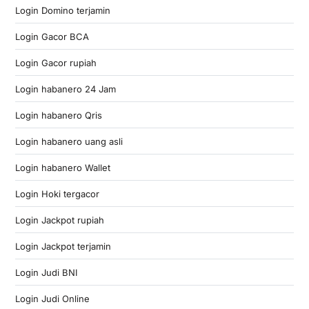
Login Domino terjamin
Login Gacor BCA
Login Gacor rupiah
Login habanero 24 Jam
Login habanero Qris
Login habanero uang asli
Login habanero Wallet
Login Hoki tergacor
Login Jackpot rupiah
Login Jackpot terjamin
Login Judi BNI
Login Judi Online