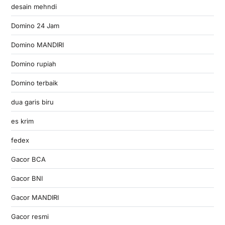
desain mehndi
Domino 24 Jam
Domino MANDIRI
Domino rupiah
Domino terbaik
dua garis biru
es krim
fedex
Gacor BCA
Gacor BNI
Gacor MANDIRI
Gacor resmi