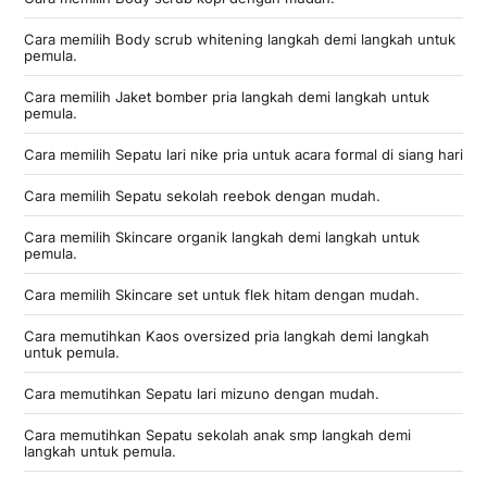
Cara memilih Body scrub whitening langkah demi langkah untuk
pemula.
Cara memilih Jaket bomber pria langkah demi langkah untuk
pemula.
Cara memilih Sepatu lari nike pria untuk acara formal di siang hari
Cara memilih Sepatu sekolah reebok dengan mudah.
Cara memilih Skincare organik langkah demi langkah untuk
pemula.
Cara memilih Skincare set untuk flek hitam dengan mudah.
Cara memutihkan Kaos oversized pria langkah demi langkah
untuk pemula.
Cara memutihkan Sepatu lari mizuno dengan mudah.
Cara memutihkan Sepatu sekolah anak smp langkah demi
langkah untuk pemula.