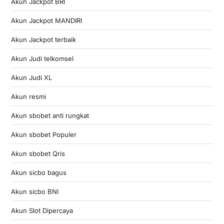
Akun Jackpot BRI
Akun Jackpot MANDIRI
Akun Jackpot terbaik
Akun Judi telkomsel
Akun Judi XL
Akun resmi
Akun sbobet anti rungkat
Akun sbobet Populer
Akun sbobet Qris
Akun sicbo bagus
Akun sicbo BNI
Akun Slot Dipercaya