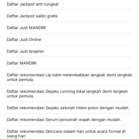
Daftar Jackpot anti rungkat
Daftar Jackpot saldo gratis
Daftar Judi MANDIRI
Daftar Judi Online
Daftar Judi terjamin
Daftar MANDIRI
Daftar rekomendasi Lip balm melembabkan langkah demi langkah
untuk pemula.
Daftar rekomendasi Sepatu running lokal langkah demi langkah
untuk pemula.
Daftar rekomendasi Sepatu sekolah hitam polos dengan mudah.
Daftar rekomendasi Serum pencerah wajah dengan mudah.
Daftar rekomendasi Skincare malam hari untuk acara formal di
siang hari