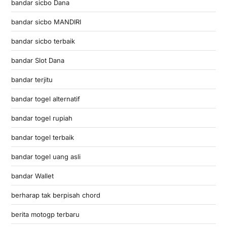
bandar sicbo Dana
bandar sicbo MANDIRI
bandar sicbo terbaik
bandar Slot Dana
bandar terjitu
bandar togel alternatif
bandar togel rupiah
bandar togel terbaik
bandar togel uang asli
bandar Wallet
berharap tak berpisah chord
berita motogp terbaru