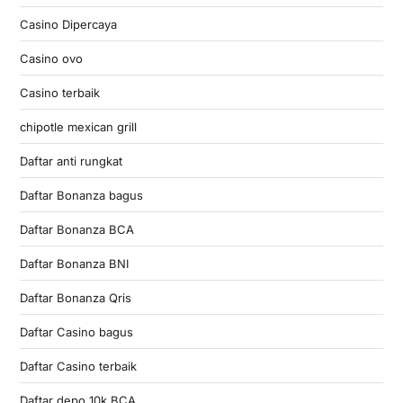
Casino Dipercaya
Casino ovo
Casino terbaik
chipotle mexican grill
Daftar anti rungkat
Daftar Bonanza bagus
Daftar Bonanza BCA
Daftar Bonanza BNI
Daftar Bonanza Qris
Daftar Casino bagus
Daftar Casino terbaik
Daftar depo 10k BCA