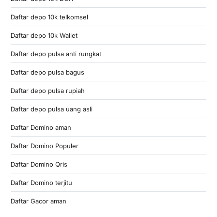
Daftar depo 10k telkomsel
Daftar depo 10k Wallet
Daftar depo pulsa anti rungkat
Daftar depo pulsa bagus
Daftar depo pulsa rupiah
Daftar depo pulsa uang asli
Daftar Domino aman
Daftar Domino Populer
Daftar Domino Qris
Daftar Domino terjitu
Daftar Gacor aman