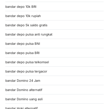
bandar depo 10k BRI
bandar depo 10k rupiah
bandar depo 5k saldo gratis
bandar depo pulsa anti rungkat
bandar depo pulsa BNI
bandar depo pulsa BRI
bandar depo pulsa telkomsel
bandar depo pulsa tergacor
bandar Domino 24 Jam
bandar Domino alternatif
bandar Domino uang asli
bandar Hoki alternatif