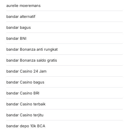
aurelie moeremans
bandar alternatif
bandar bagus
bandar BNI
bandar Bonanza anti rungkat
bandar Bonanza saldo gratis
bandar Casino 24 Jam
bandar Casino bagus
bandar Casino BRI
bandar Casino terbaik
bandar Casino terjitu
bandar depo 10k BCA