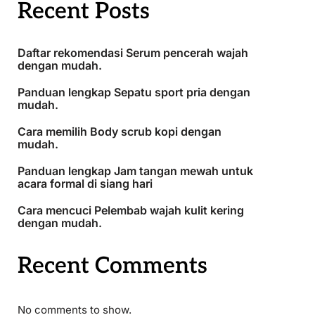
Recent Posts
Daftar rekomendasi Serum pencerah wajah
dengan mudah.
Panduan lengkap Sepatu sport pria dengan
mudah.
Cara memilih Body scrub kopi dengan
mudah.
Panduan lengkap Jam tangan mewah untuk
acara formal di siang hari
Cara mencuci Pelembab wajah kulit kering
dengan mudah.
Recent Comments
No comments to show.