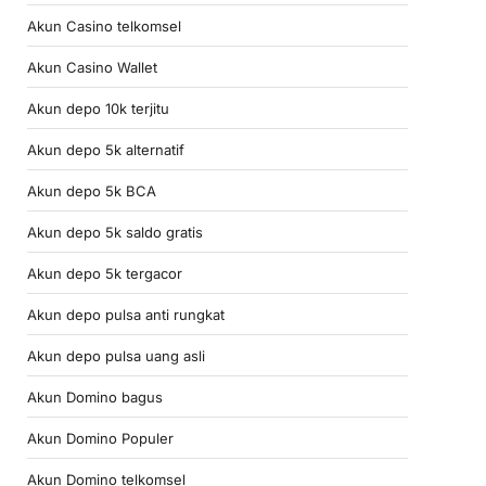
Akun Casino telkomsel
Akun Casino Wallet
Akun depo 10k terjitu
Akun depo 5k alternatif
Akun depo 5k BCA
Akun depo 5k saldo gratis
Akun depo 5k tergacor
Akun depo pulsa anti rungkat
Akun depo pulsa uang asli
Akun Domino bagus
Akun Domino Populer
Akun Domino telkomsel