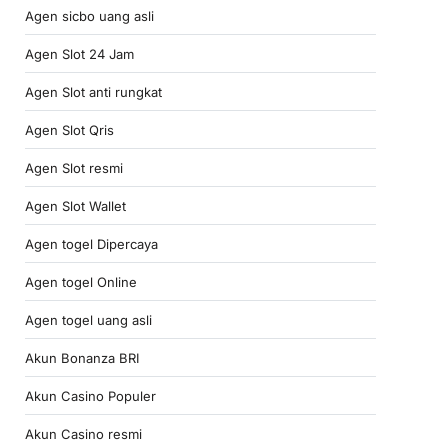
Agen sicbo uang asli
Agen Slot 24 Jam
Agen Slot anti rungkat
Agen Slot Qris
Agen Slot resmi
Agen Slot Wallet
Agen togel Dipercaya
Agen togel Online
Agen togel uang asli
Akun Bonanza BRI
Akun Casino Populer
Akun Casino resmi