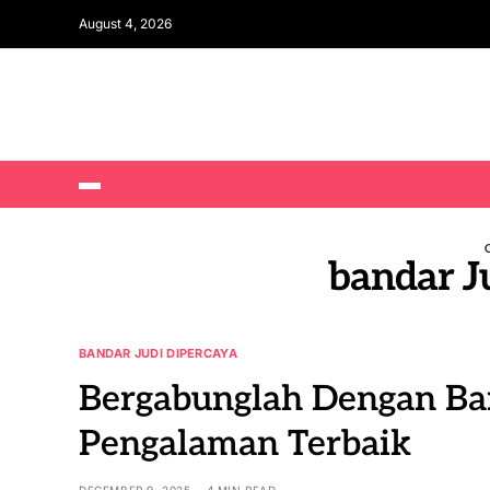
August 4, 2026
bandar J
BANDAR JUDI DIPERCAYA
Bergabunglah Dengan Ba
Pengalaman Terbaik