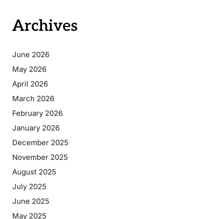
Archives
June 2026
May 2026
April 2026
March 2026
February 2026
January 2026
December 2025
November 2025
August 2025
July 2025
June 2025
May 2025