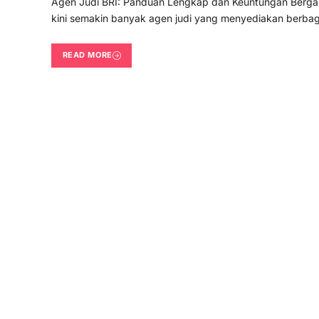
Agen Judi BRI: Panduan Lengkap dan Keuntungan Bergabun
kini semakin banyak agen judi yang menyediakan berbag
READ MORE