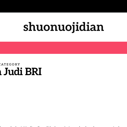
shuonuojidian
CATEGORY
 Judi BRI