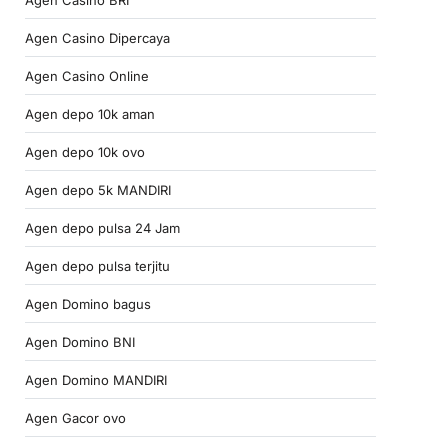
Agen Casino Dipercaya
Agen Casino Online
Agen depo 10k aman
Agen depo 10k ovo
Agen depo 5k MANDIRI
Agen depo pulsa 24 Jam
Agen depo pulsa terjitu
Agen Domino bagus
Agen Domino BNI
Agen Domino MANDIRI
Agen Gacor ovo