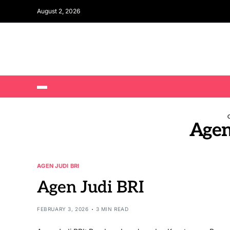
August 2, 2026
Agen
AGEN JUDI BRI
Agen Judi BRI
FEBRUARY 3, 2026
3 MIN READ