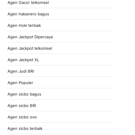
Agen Gacor telkomsel
Agen habanero bagus
Agen Hoki terbaik
Agen Jackpot Dipercaya
Agen Jackpot telkomsel
Agen Jackpot XL
Agen Judi BRI
Agen Populer
Agen sicbo bagus
Agen sicbo BRI
Agen sicbo ovo
Agen sicbo terbaik