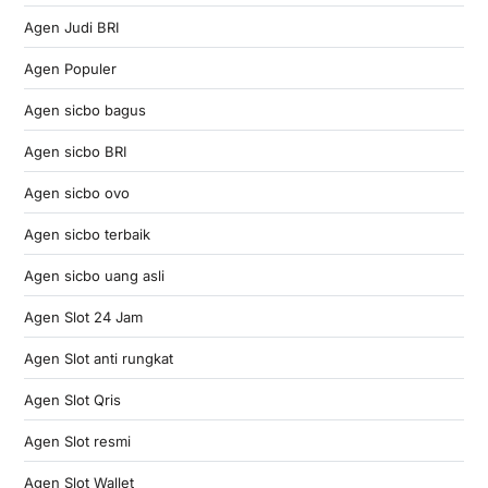
Agen Judi BRI
Agen Populer
Agen sicbo bagus
Agen sicbo BRI
Agen sicbo ovo
Agen sicbo terbaik
Agen sicbo uang asli
Agen Slot 24 Jam
Agen Slot anti rungkat
Agen Slot Qris
Agen Slot resmi
Agen Slot Wallet