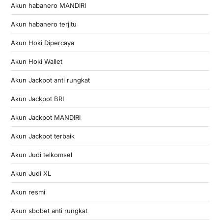
Akun habanero MANDIRI
Akun habanero terjitu
Akun Hoki Dipercaya
Akun Hoki Wallet
Akun Jackpot anti rungkat
Akun Jackpot BRI
Akun Jackpot MANDIRI
Akun Jackpot terbaik
Akun Judi telkomsel
Akun Judi XL
Akun resmi
Akun sbobet anti rungkat