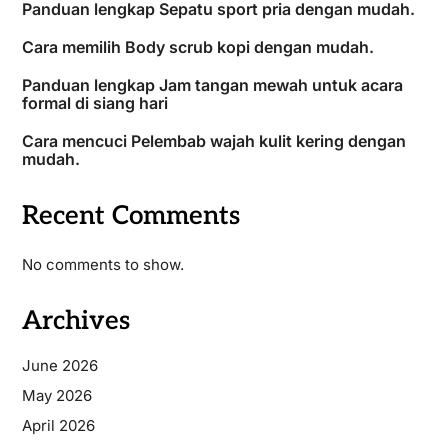
Panduan lengkap Sepatu sport pria dengan mudah.
Cara memilih Body scrub kopi dengan mudah.
Panduan lengkap Jam tangan mewah untuk acara
formal di siang hari
Cara mencuci Pelembab wajah kulit kering dengan
mudah.
Recent Comments
No comments to show.
Archives
June 2026
May 2026
April 2026