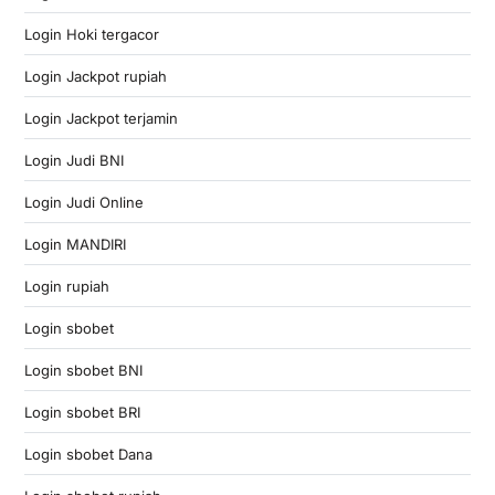
Login Hoki tergacor
Login Jackpot rupiah
Login Jackpot terjamin
Login Judi BNI
Login Judi Online
Login MANDIRI
Login rupiah
Login sbobet
Login sbobet BNI
Login sbobet BRI
Login sbobet Dana