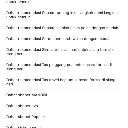
untuk pemula.
Daftar rekomendasi Sepatu running lokal langkah demi langkah
untuk pemula.
Daftar rekomendasi Sepatu sekolah hitam polos dengan mudah.
Daftar rekomendasi Serum pencerah wajah dengan mudah.
Daftar rekomendasi Skincare malam hari untuk acara formal di
siang hari
Daftar rekomendasi Tas pinggang pria untuk acara formal di
siang hari
Daftar rekomendasi Tas travel bag untuk acara formal di siang
hari
Daftar sbobet MANDIRI
Daftar sbobet ovo
Daftar sbobet Populer
Daftar sicbo uang asli