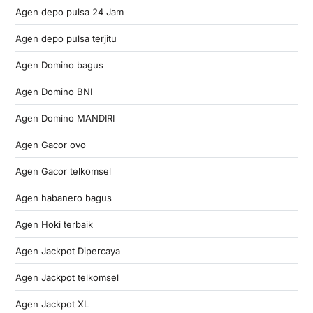
Agen depo pulsa 24 Jam
Agen depo pulsa terjitu
Agen Domino bagus
Agen Domino BNI
Agen Domino MANDIRI
Agen Gacor ovo
Agen Gacor telkomsel
Agen habanero bagus
Agen Hoki terbaik
Agen Jackpot Dipercaya
Agen Jackpot telkomsel
Agen Jackpot XL