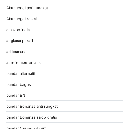
Akun togel anti rungkat
Akun togel resmi
amazon india
angkasa pura 1
ari lesmana
aurelie moeremans
bandar alternatif
bandar bagus
bandar BNI
bandar Bonanza anti rungkat
bandar Bonanza saldo gratis
bandar Casino 24 Jam