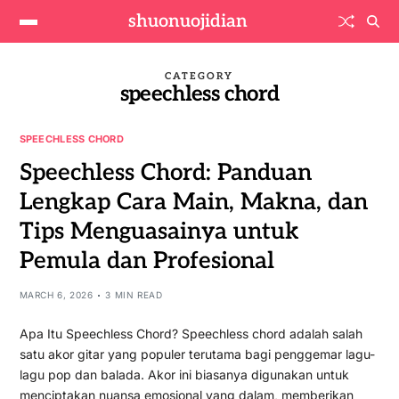
shuonuojidian
CATEGORY
speechless chord
SPEECHLESS CHORD
Speechless Chord: Panduan
Lengkap Cara Main, Makna, dan
Tips Menguasainya untuk
Pemula dan Profesional
MARCH 6, 2026
3 MIN READ
Apa Itu Speechless Chord? Speechless chord adalah salah
satu akor gitar yang populer terutama bagi penggemar lagu-
lagu pop dan balada. Akor ini biasanya digunakan untuk
menciptakan nuansa emosional yang dalam, memberikan