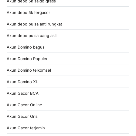
Akun depo 5k saldo gratis
Akun depo 5k tergacor
Akun depo pulsa anti rungkat
Akun depo pulsa uang asli
Akun Domino bagus
Akun Domino Populer
Akun Domino telkomsel
Akun Domino XL
Akun Gacor BCA
Akun Gacor Online
Akun Gacor Qris
Akun Gacor terjamin