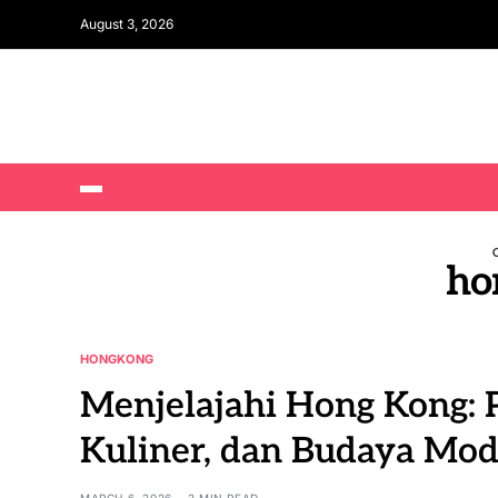
August 3, 2026
ho
HONGKONG
Menjelajahi Hong Kong: 
Kuliner, dan Budaya Mode