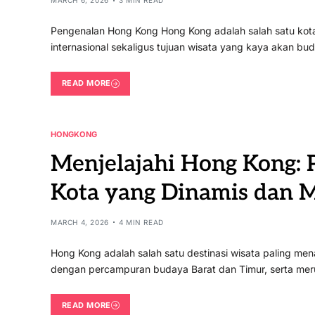
MARCH 6, 2026
3 MIN READ
Pengenalan Hong Kong Hong Kong adalah salah satu kota 
internasional sekaligus tujuan wisata yang kaya akan bud
READ MORE
HONGKONG
Menjelajahi Hong Kong: 
Kota yang Dinamis dan 
MARCH 4, 2026
4 MIN READ
Hong Kong adalah salah satu destinasi wisata paling menari
dengan percampuran budaya Barat dan Timur, serta meru
READ MORE