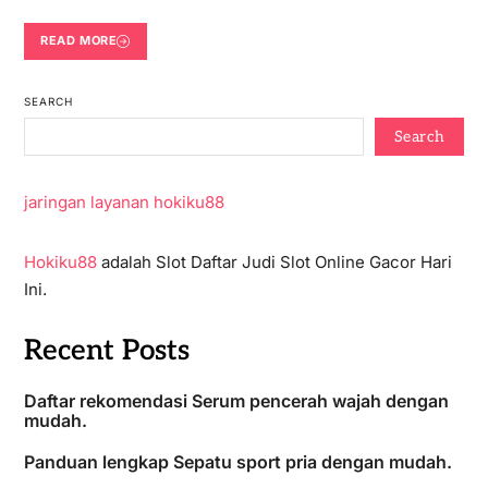
READ MORE
SEARCH
Search
jaringan layanan hokiku88
Hokiku88
adalah Slot Daftar Judi Slot Online Gacor Hari
Ini.
Recent Posts
Daftar rekomendasi Serum pencerah wajah dengan
mudah.
Panduan lengkap Sepatu sport pria dengan mudah.