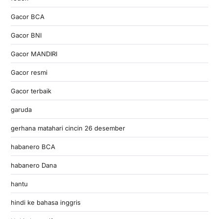
Gacor BCA
Gacor BNI
Gacor MANDIRI
Gacor resmi
Gacor terbaik
garuda
gerhana matahari cincin 26 desember
habanero BCA
habanero Dana
hantu
hindi ke bahasa inggris