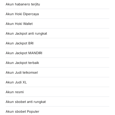
Akun habanero terjitu
Akun Hoki Dipercaya
Akun Hoki Wallet
Akun Jackpot anti rungkat
Akun Jackpot BRI
Akun Jackpot MANDIRI
Akun Jackpot terbaik
Akun Judi telkomsel
Akun Judi XL
Akun resmi
Akun sbobet anti rungkat
Akun sbobet Populer