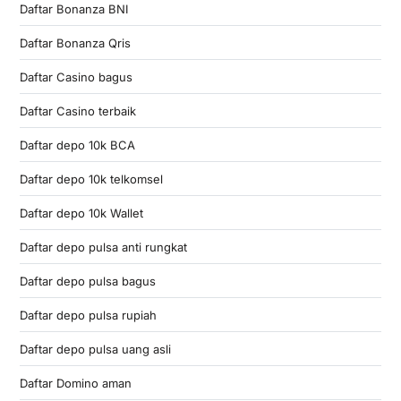
Daftar Bonanza BNI
Daftar Bonanza Qris
Daftar Casino bagus
Daftar Casino terbaik
Daftar depo 10k BCA
Daftar depo 10k telkomsel
Daftar depo 10k Wallet
Daftar depo pulsa anti rungkat
Daftar depo pulsa bagus
Daftar depo pulsa rupiah
Daftar depo pulsa uang asli
Daftar Domino aman