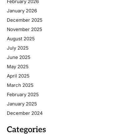
February 2026
January 2026
December 2025
November 2025
August 2025
July 2025
June 2025
May 2025
April 2025
March 2025
February 2025
January 2025
December 2024
Categories