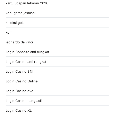
kartu ucapan lebaran 2026
kebugaran jasmani
koleksi gelap
kom
leonardo da vinci
Login Bonanza anti rungkat
Login Casino anti rungkat
Login Casino BNI
Login Casino Online
Login Casino ovo
Login Casino uang asli
Login Casino XL