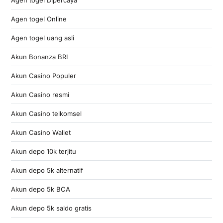
Agen togel Online
Agen togel uang asli
Akun Bonanza BRI
Akun Casino Populer
Akun Casino resmi
Akun Casino telkomsel
Akun Casino Wallet
Akun depo 10k terjitu
Akun depo 5k alternatif
Akun depo 5k BCA
Akun depo 5k saldo gratis