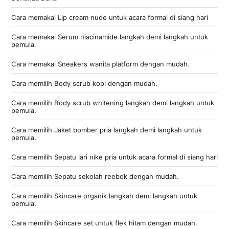
Cara memakai Lip cream nude untuk acara formal di siang hari
Cara memakai Serum niacinamide langkah demi langkah untuk
pemula.
Cara memakai Sneakers wanita platform dengan mudah.
Cara memilih Body scrub kopi dengan mudah.
Cara memilih Body scrub whitening langkah demi langkah untuk
pemula.
Cara memilih Jaket bomber pria langkah demi langkah untuk
pemula.
Cara memilih Sepatu lari nike pria untuk acara formal di siang hari
Cara memilih Sepatu sekolah reebok dengan mudah.
Cara memilih Skincare organik langkah demi langkah untuk
pemula.
Cara memilih Skincare set untuk flek hitam dengan mudah.