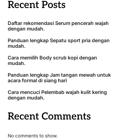
Recent Posts
Daftar rekomendasi Serum pencerah wajah
dengan mudah.
Panduan lengkap Sepatu sport pria dengan
mudah.
Cara memilih Body scrub kopi dengan
mudah.
Panduan lengkap Jam tangan mewah untuk
acara formal di siang hari
Cara mencuci Pelembab wajah kulit kering
dengan mudah.
Recent Comments
No comments to show.