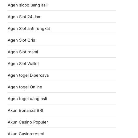
Agen sicbo uang asli
Agen Slot 24 Jam
Agen Slot anti rungkat
Agen Slot Qris
Agen Slot resmi
Agen Slot Wallet
Agen togel Dipercaya
Agen togel Online
Agen togel uang asli
Akun Bonanza BRI
Akun Casino Populer
Akun Casino resmi