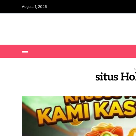
August 1, 2026
situs Ho