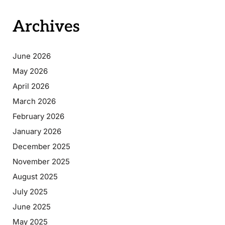
Archives
June 2026
May 2026
April 2026
March 2026
February 2026
January 2026
December 2025
November 2025
August 2025
July 2025
June 2025
May 2025