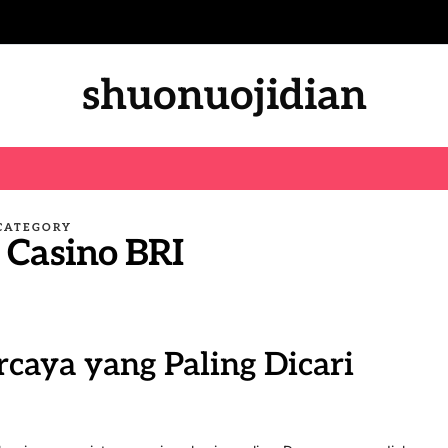
shuonuojidian
CATEGORY
 Casino BRI
caya yang Paling Dicari