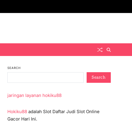
SEARCH
Search
jaringan layanan hokiku88
Hokiku88
adalah Slot Daftar Judi Slot Online
Gacor Hari Ini.