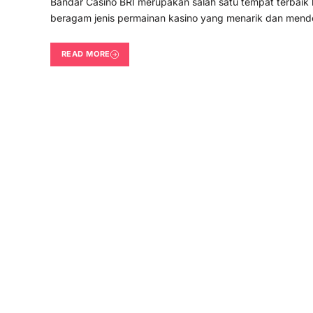
Bandar Casino BRI merupakan salah satu tempat terbaik
beragam jenis permainan kasino yang menarik dan mende
READ MORE