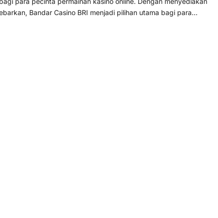
 bagi para pecinta permainan kasino online. Dengan menyediakan
barkan, Bandar Casino BRI menjadi pilihan utama bagi para…