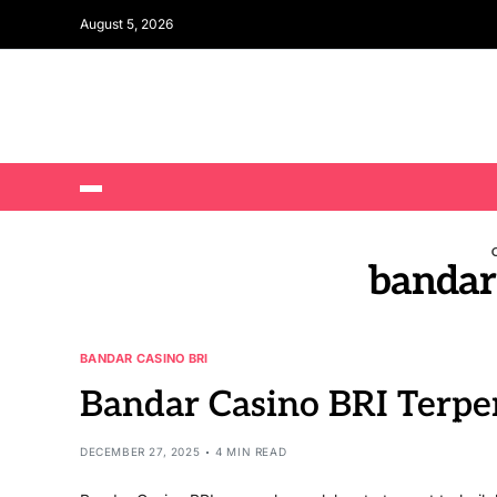
August 5, 2026
bandar
BANDAR CASINO BRI
Bandar Casino BRI Terper
DECEMBER 27, 2025
4 MIN READ