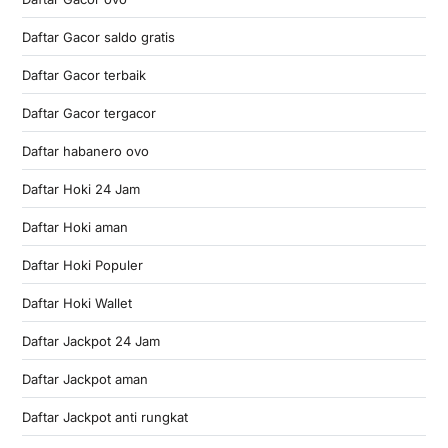
Daftar Gacor saldo gratis
Daftar Gacor terbaik
Daftar Gacor tergacor
Daftar habanero ovo
Daftar Hoki 24 Jam
Daftar Hoki aman
Daftar Hoki Populer
Daftar Hoki Wallet
Daftar Jackpot 24 Jam
Daftar Jackpot aman
Daftar Jackpot anti rungkat