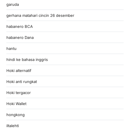
garuda
gerhana matahari cincin 26 desember
habanero BCA
habanero Dana
hantu
hindi ke bahasa inggris
Hoki alternatif
Hoki anti rungkat
Hoki tergacor
Hoki Wallet
hongkong
iltalehti