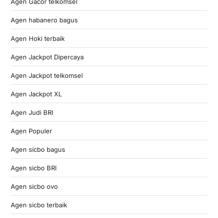
Agen Gacor telkomsel
Agen habanero bagus
Agen Hoki terbaik
Agen Jackpot Dipercaya
Agen Jackpot telkomsel
Agen Jackpot XL
Agen Judi BRI
Agen Populer
Agen sicbo bagus
Agen sicbo BRI
Agen sicbo ovo
Agen sicbo terbaik