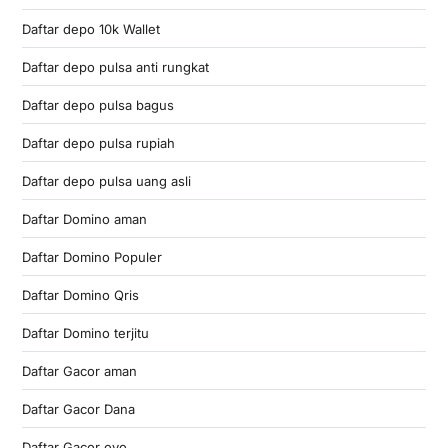
Daftar depo 10k Wallet
Daftar depo pulsa anti rungkat
Daftar depo pulsa bagus
Daftar depo pulsa rupiah
Daftar depo pulsa uang asli
Daftar Domino aman
Daftar Domino Populer
Daftar Domino Qris
Daftar Domino terjitu
Daftar Gacor aman
Daftar Gacor Dana
Daftar Gacor ovo