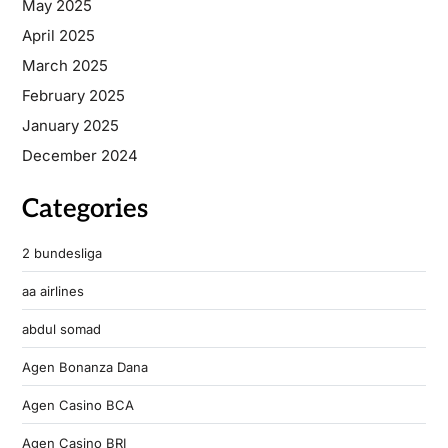
May 2025
April 2025
March 2025
February 2025
January 2025
December 2024
Categories
2 bundesliga
aa airlines
abdul somad
Agen Bonanza Dana
Agen Casino BCA
Agen Casino BRI