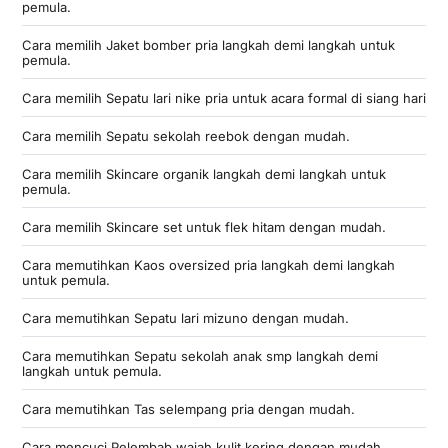
pemula.
Cara memilih Jaket bomber pria langkah demi langkah untuk
pemula.
Cara memilih Sepatu lari nike pria untuk acara formal di siang hari
Cara memilih Sepatu sekolah reebok dengan mudah.
Cara memilih Skincare organik langkah demi langkah untuk
pemula.
Cara memilih Skincare set untuk flek hitam dengan mudah.
Cara memutihkan Kaos oversized pria langkah demi langkah
untuk pemula.
Cara memutihkan Sepatu lari mizuno dengan mudah.
Cara memutihkan Sepatu sekolah anak smp langkah demi
langkah untuk pemula.
Cara memutihkan Tas selempang pria dengan mudah.
Cara mencuci Pelembab wajah kulit kering dengan mudah.