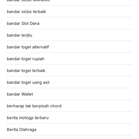
bandar sicbo terbaik
bandar Slot Dana
bandar terjitu
bandar togel alternatif
bandar togel rupiah
bandar togel terbaik
bandar togel uang asli
bandar Wallet
berharap tak berpisah chord
berita motogp terbaru
Berita Olahraga