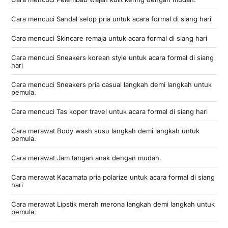
Cara mencuci Sandal selop pria untuk acara formal di siang hari
Cara mencuci Skincare remaja untuk acara formal di siang hari
Cara mencuci Sneakers korean style untuk acara formal di siang
hari
Cara mencuci Sneakers pria casual langkah demi langkah untuk
pemula.
Cara mencuci Tas koper travel untuk acara formal di siang hari
Cara merawat Body wash susu langkah demi langkah untuk
pemula.
Cara merawat Jam tangan anak dengan mudah.
Cara merawat Kacamata pria polarize untuk acara formal di siang
hari
Cara merawat Lipstik merah merona langkah demi langkah untuk
pemula.