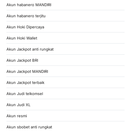
Akun habanero MANDIRI
Akun habanero terjitu
Akun Hoki Dipercaya
Akun Hoki Wallet
Akun Jackpot anti rungkat
Akun Jackpot BRI
Akun Jackpot MANDIRI
Akun Jackpot terbaik
Akun Judi telkomsel
Akun Judi XL
Akun resmi
Akun sbobet anti rungkat