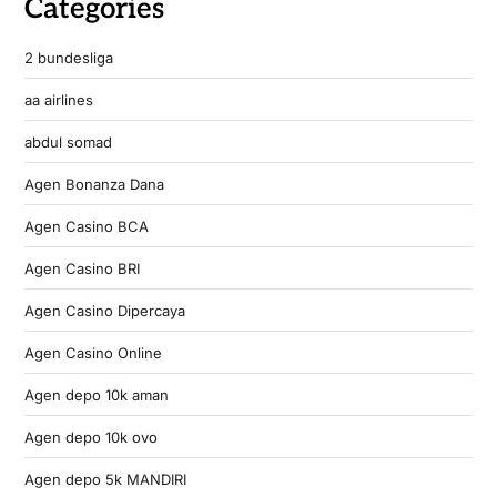
Categories
2 bundesliga
aa airlines
abdul somad
Agen Bonanza Dana
Agen Casino BCA
Agen Casino BRI
Agen Casino Dipercaya
Agen Casino Online
Agen depo 10k aman
Agen depo 10k ovo
Agen depo 5k MANDIRI