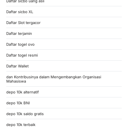
Daftar sicbo uang asli
Daftar sicbo XL
Daftar Slot tergacor
Daftar terjamin
Daftar togel ovo
Daftar togel resmi
Daftar Wallet
dan Kontribusinya dalam Mengembangkan Organisasi
Mahasiswa
depo 10k alternatif
depo 10k BNI
depo 10k saldo gratis
depo 10k terbaik