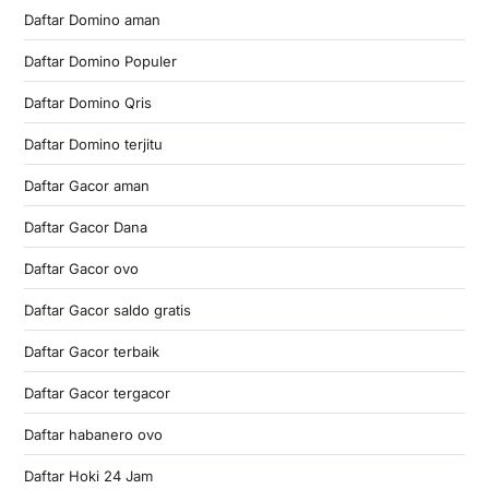
Daftar Domino aman
Daftar Domino Populer
Daftar Domino Qris
Daftar Domino terjitu
Daftar Gacor aman
Daftar Gacor Dana
Daftar Gacor ovo
Daftar Gacor saldo gratis
Daftar Gacor terbaik
Daftar Gacor tergacor
Daftar habanero ovo
Daftar Hoki 24 Jam