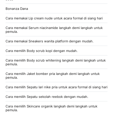
Bonanza Dana
Cara memakai Lip cream nude untuk acara formal di siang hari
Cara memakai Serum niacinamide langkah demi langkah untuk
pemula.
Cara memakai Sneakers wanita platform dengan mudah.
Cara memilih Body scrub kopi dengan mudah.
Cara memilih Body scrub whitening langkah demi langkah untuk
pemula.
Cara memilih Jaket bomber pria langkah demi langkah untuk
pemula.
Cara memilih Sepatu lari nike pria untuk acara formal di siang hari
Cara memilih Sepatu sekolah reebok dengan mudah.
Cara memilih Skincare organik langkah demi langkah untuk
pemula.