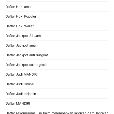
Daftar Hoki aman
Daftar Hoki Populer
Daftar Hoki Wallet
Daftar Jackpot 24 Jam
Daftar Jackpot aman
Daftar Jackpot anti rungkat
Daftar Jackpot saldo gratis
Daftar Judi MANDIRI
Daftar Judi Online
Daftar Judi terjamin
Daftar MANDIRI
Daftar rekomendasi Lip balm melembabkan langkah demi langkah