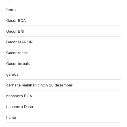
fedex
Gacor BCA
Gacor BNI
Gacor MANDIRI
Gacor resmi
Gacor terbaik
garuda
gerhana matahari cincin 26 desember
habanero BCA
habanero Dana
hantu