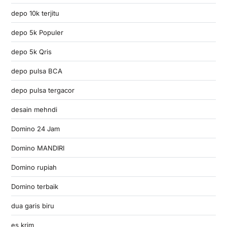
depo 10k terjitu
depo 5k Populer
depo 5k Qris
depo pulsa BCA
depo pulsa tergacor
desain mehndi
Domino 24 Jam
Domino MANDIRI
Domino rupiah
Domino terbaik
dua garis biru
es krim