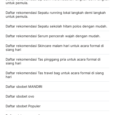
untuk pemula.
Daftar rekomendasi Sepatu running lokal langkah demi langkah
untuk pemula.
Daftar rekomendasi Sepatu sekolah hitam polos dengan mudah.
Daftar rekomendasi Serum pencerah wajah dengan mudah.
Daftar rekomendasi Skincare malam hari untuk acara formal di
siang hari
Daftar rekomendasi Tas pinggang pria untuk acara formal di
siang hari
Daftar rekomendasi Tas travel bag untuk acara formal di siang
hari
Daftar sbobet MANDIRI
Daftar sbobet ovo
Daftar sbobet Populer