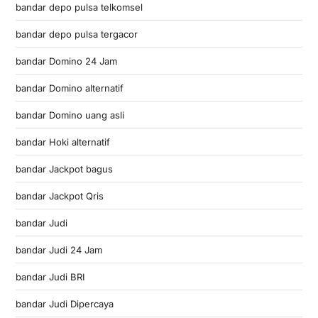
bandar depo pulsa telkomsel
bandar depo pulsa tergacor
bandar Domino 24 Jam
bandar Domino alternatif
bandar Domino uang asli
bandar Hoki alternatif
bandar Jackpot bagus
bandar Jackpot Qris
bandar Judi
bandar Judi 24 Jam
bandar Judi BRI
bandar Judi Dipercaya