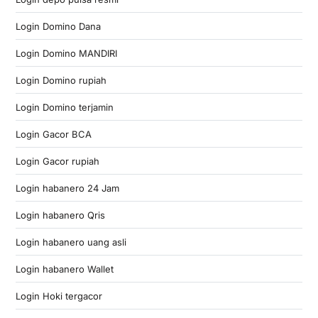
Login Domino Dana
Login Domino MANDIRI
Login Domino rupiah
Login Domino terjamin
Login Gacor BCA
Login Gacor rupiah
Login habanero 24 Jam
Login habanero Qris
Login habanero uang asli
Login habanero Wallet
Login Hoki tergacor