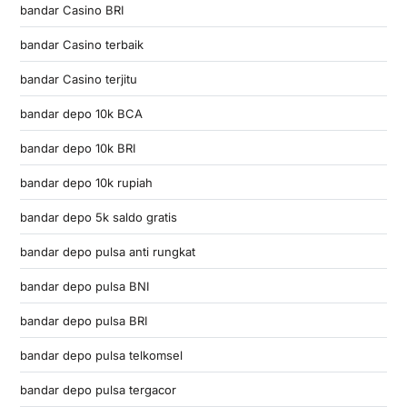
bandar Casino BRI
bandar Casino terbaik
bandar Casino terjitu
bandar depo 10k BCA
bandar depo 10k BRI
bandar depo 10k rupiah
bandar depo 5k saldo gratis
bandar depo pulsa anti rungkat
bandar depo pulsa BNI
bandar depo pulsa BRI
bandar depo pulsa telkomsel
bandar depo pulsa tergacor