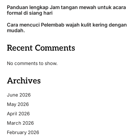
Panduan lengkap Jam tangan mewah untuk acara
formal di siang hari
Cara mencuci Pelembab wajah kulit kering dengan
mudah.
Recent Comments
No comments to show.
Archives
June 2026
May 2026
April 2026
March 2026
February 2026