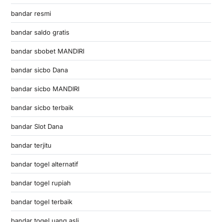
bandar resmi
bandar saldo gratis
bandar sbobet MANDIRI
bandar sicbo Dana
bandar sicbo MANDIRI
bandar sicbo terbaik
bandar Slot Dana
bandar terjitu
bandar togel alternatif
bandar togel rupiah
bandar togel terbaik
bandar togel uang asli