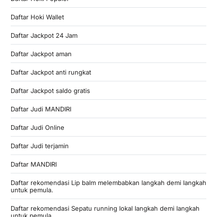
Daftar Hoki Wallet
Daftar Jackpot 24 Jam
Daftar Jackpot aman
Daftar Jackpot anti rungkat
Daftar Jackpot saldo gratis
Daftar Judi MANDIRI
Daftar Judi Online
Daftar Judi terjamin
Daftar MANDIRI
Daftar rekomendasi Lip balm melembabkan langkah demi langkah
untuk pemula.
Daftar rekomendasi Sepatu running lokal langkah demi langkah
untuk pemula.