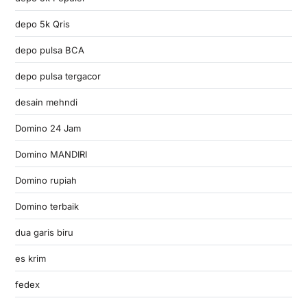
depo 5k Qris
depo pulsa BCA
depo pulsa tergacor
desain mehndi
Domino 24 Jam
Domino MANDIRI
Domino rupiah
Domino terbaik
dua garis biru
es krim
fedex