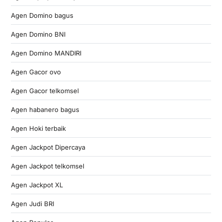
Agen Domino bagus
Agen Domino BNI
Agen Domino MANDIRI
Agen Gacor ovo
Agen Gacor telkomsel
Agen habanero bagus
Agen Hoki terbaik
Agen Jackpot Dipercaya
Agen Jackpot telkomsel
Agen Jackpot XL
Agen Judi BRI