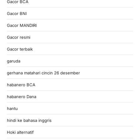
Gacor BCA
Gacor BNI
Gacor MANDIRI
Gacor resmi
Gacor terbaik
garuda
gerhana matahari cincin 26 desember
habanero BCA
habanero Dana
hantu
hindi ke bahasa inggris
Hoki alternatif