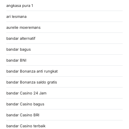
angkasa pura 1
ari lesmana
aurelie moeremans
bandar alternatif
bandar bagus
bandar BNI
bandar Bonanza anti rungkat
bandar Bonanza saldo gratis
bandar Casino 24 Jam
bandar Casino bagus
bandar Casino BRI
bandar Casino terbaik