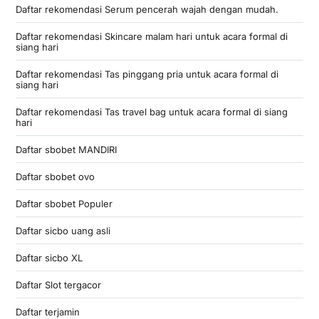
Daftar rekomendasi Serum pencerah wajah dengan mudah.
Daftar rekomendasi Skincare malam hari untuk acara formal di
siang hari
Daftar rekomendasi Tas pinggang pria untuk acara formal di
siang hari
Daftar rekomendasi Tas travel bag untuk acara formal di siang
hari
Daftar sbobet MANDIRI
Daftar sbobet ovo
Daftar sbobet Populer
Daftar sicbo uang asli
Daftar sicbo XL
Daftar Slot tergacor
Daftar terjamin