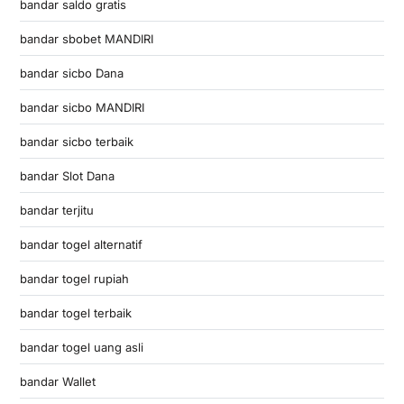
bandar saldo gratis
bandar sbobet MANDIRI
bandar sicbo Dana
bandar sicbo MANDIRI
bandar sicbo terbaik
bandar Slot Dana
bandar terjitu
bandar togel alternatif
bandar togel rupiah
bandar togel terbaik
bandar togel uang asli
bandar Wallet