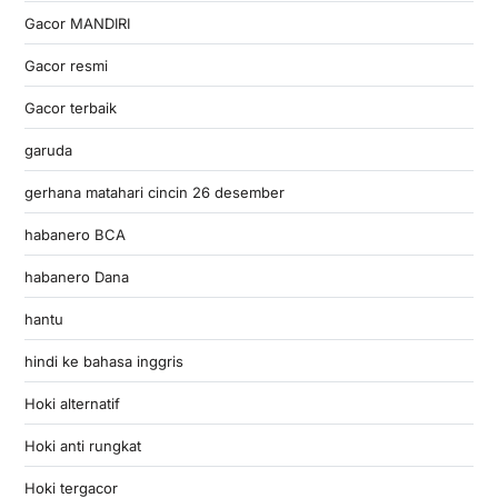
Gacor MANDIRI
Gacor resmi
Gacor terbaik
garuda
gerhana matahari cincin 26 desember
habanero BCA
habanero Dana
hantu
hindi ke bahasa inggris
Hoki alternatif
Hoki anti rungkat
Hoki tergacor