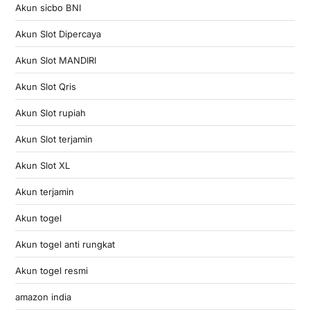
Akun sicbo BNI
Akun Slot Dipercaya
Akun Slot MANDIRI
Akun Slot Qris
Akun Slot rupiah
Akun Slot terjamin
Akun Slot XL
Akun terjamin
Akun togel
Akun togel anti rungkat
Akun togel resmi
amazon india