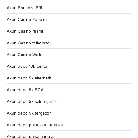
Akun Bonanza BRI
Akun Casino Populer
Akun Casino resmi
Akun Casino telkomsel
Akun Casino Wallet
Akun depo 10k terjitu
Akun depo 5k alternatif
Akun depo 5k BCA
Akun depo 5k saldo gratis
Akun depo 5k tergacor
Akun depo pulsa anti rungkat
Akun depo pulsa uang asli