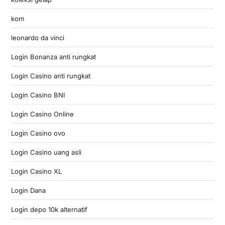
kom
leonardo da vinci
Login Bonanza anti rungkat
Login Casino anti rungkat
Login Casino BNI
Login Casino Online
Login Casino ovo
Login Casino uang asli
Login Casino XL
Login Dana
Login depo 10k alternatif