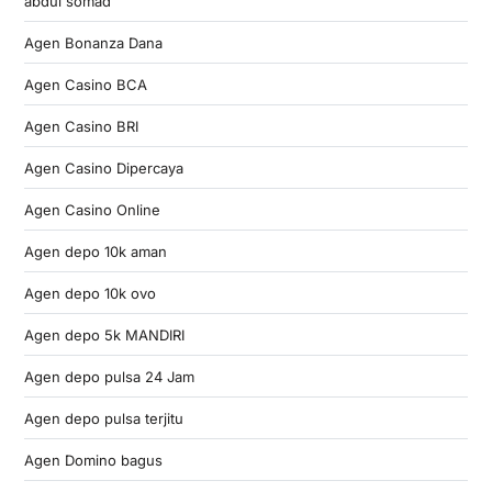
abdul somad
Agen Bonanza Dana
Agen Casino BCA
Agen Casino BRI
Agen Casino Dipercaya
Agen Casino Online
Agen depo 10k aman
Agen depo 10k ovo
Agen depo 5k MANDIRI
Agen depo pulsa 24 Jam
Agen depo pulsa terjitu
Agen Domino bagus