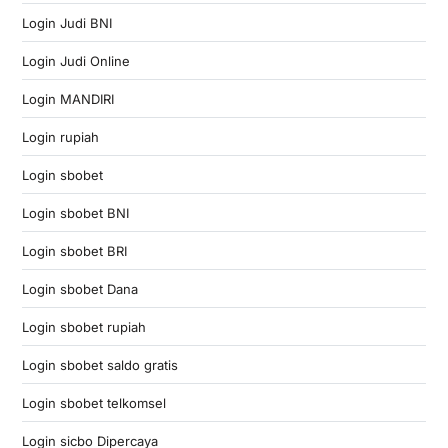
Login Judi BNI
Login Judi Online
Login MANDIRI
Login rupiah
Login sbobet
Login sbobet BNI
Login sbobet BRI
Login sbobet Dana
Login sbobet rupiah
Login sbobet saldo gratis
Login sbobet telkomsel
Login sicbo Dipercaya