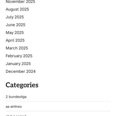
November 2025
August 2025
July 2025
June 2025
May 2025
April 2025
March 2025
February 2025
January 2025
December 2024
Categories
2 bundesliga
aa airlines