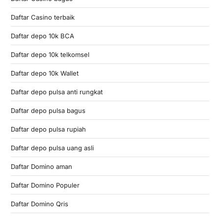
Daftar Casino terbaik
Daftar depo 10k BCA
Daftar depo 10k telkomsel
Daftar depo 10k Wallet
Daftar depo pulsa anti rungkat
Daftar depo pulsa bagus
Daftar depo pulsa rupiah
Daftar depo pulsa uang asli
Daftar Domino aman
Daftar Domino Populer
Daftar Domino Qris