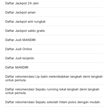
Daftar Jackpot 24 Jam
Daftar Jackpot aman
Daftar Jackpot anti rungkat
Daftar Jackpot saldo gratis
Daftar Judi MANDIRI
Daftar Judi Online
Daftar Judi terjamin
Daftar MANDIRI
Daftar rekomendasi Lip balm melembabkan langkah demi langkah
untuk pemula.
Daftar rekomendasi Sepatu running lokal langkah demi langkah
untuk pemula.
Daftar rekomendasi Sepatu sekolah hitam polos dengan mudah.