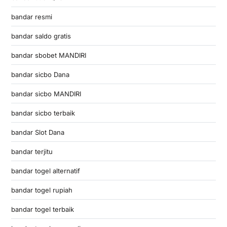
bandar resmi
bandar saldo gratis
bandar sbobet MANDIRI
bandar sicbo Dana
bandar sicbo MANDIRI
bandar sicbo terbaik
bandar Slot Dana
bandar terjitu
bandar togel alternatif
bandar togel rupiah
bandar togel terbaik