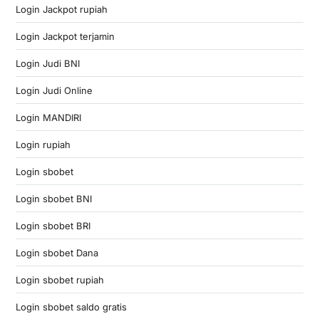
Login Jackpot rupiah
Login Jackpot terjamin
Login Judi BNI
Login Judi Online
Login MANDIRI
Login rupiah
Login sbobet
Login sbobet BNI
Login sbobet BRI
Login sbobet Dana
Login sbobet rupiah
Login sbobet saldo gratis