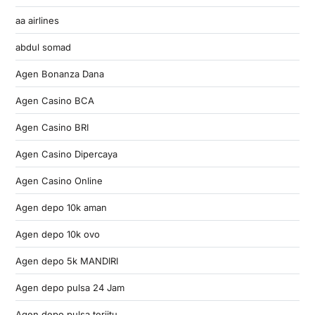
aa airlines
abdul somad
Agen Bonanza Dana
Agen Casino BCA
Agen Casino BRI
Agen Casino Dipercaya
Agen Casino Online
Agen depo 10k aman
Agen depo 10k ovo
Agen depo 5k MANDIRI
Agen depo pulsa 24 Jam
Agen depo pulsa terjitu