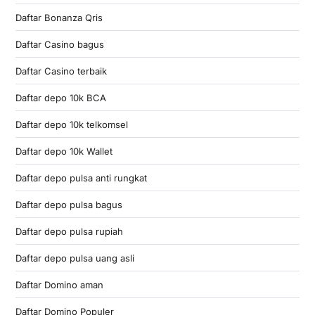
Daftar Bonanza Qris
Daftar Casino bagus
Daftar Casino terbaik
Daftar depo 10k BCA
Daftar depo 10k telkomsel
Daftar depo 10k Wallet
Daftar depo pulsa anti rungkat
Daftar depo pulsa bagus
Daftar depo pulsa rupiah
Daftar depo pulsa uang asli
Daftar Domino aman
Daftar Domino Populer