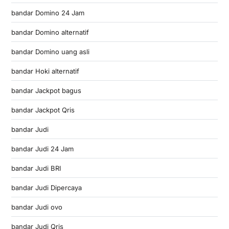
bandar Domino 24 Jam
bandar Domino alternatif
bandar Domino uang asli
bandar Hoki alternatif
bandar Jackpot bagus
bandar Jackpot Qris
bandar Judi
bandar Judi 24 Jam
bandar Judi BRI
bandar Judi Dipercaya
bandar Judi ovo
bandar Judi Qris