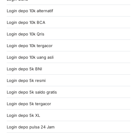
Login depo 10k alternatif
Login depo 10k BCA
Login depo 10k Qris
Login depo 10k tergacor
Login depo 10k uang asli
Login depo 5k BNI
Login depo 5k resmi
Login depo 5k saldo gratis
Login depo 5k tergacor
Login depo 5k XL
Login depo pulsa 24 Jam