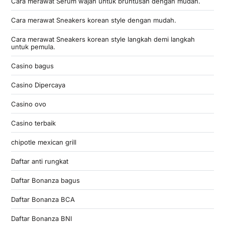
Cara merawat Serum wajah untuk bruntusan dengan mudah.
Cara merawat Sneakers korean style dengan mudah.
Cara merawat Sneakers korean style langkah demi langkah
untuk pemula.
Casino bagus
Casino Dipercaya
Casino ovo
Casino terbaik
chipotle mexican grill
Daftar anti rungkat
Daftar Bonanza bagus
Daftar Bonanza BCA
Daftar Bonanza BNI