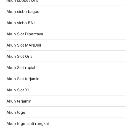
Akun sbobet Qris
Akun sicbo bagus
Akun sicbo BNI
Akun Slot Dipercaya
Akun Slot MANDIRI
Akun Slot Qris
Akun Slot rupiah
Akun Slot terjamin
Akun Slot XL
Akun terjamin
Akun togel
Akun togel anti rungkat