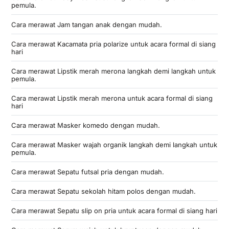
pemula.
Cara merawat Jam tangan anak dengan mudah.
Cara merawat Kacamata pria polarize untuk acara formal di siang
hari
Cara merawat Lipstik merah merona langkah demi langkah untuk
pemula.
Cara merawat Lipstik merah merona untuk acara formal di siang
hari
Cara merawat Masker komedo dengan mudah.
Cara merawat Masker wajah organik langkah demi langkah untuk
pemula.
Cara merawat Sepatu futsal pria dengan mudah.
Cara merawat Sepatu sekolah hitam polos dengan mudah.
Cara merawat Sepatu slip on pria untuk acara formal di siang hari