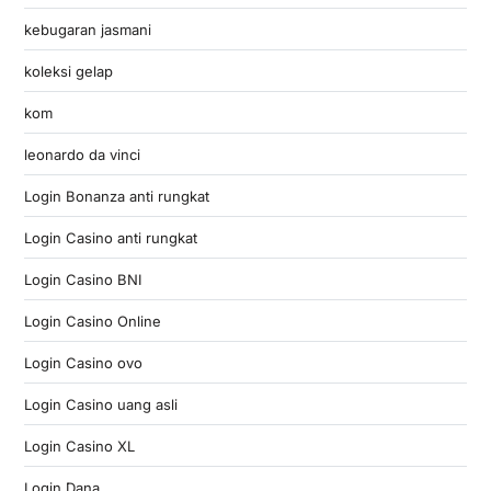
kebugaran jasmani
koleksi gelap
kom
leonardo da vinci
Login Bonanza anti rungkat
Login Casino anti rungkat
Login Casino BNI
Login Casino Online
Login Casino ovo
Login Casino uang asli
Login Casino XL
Login Dana