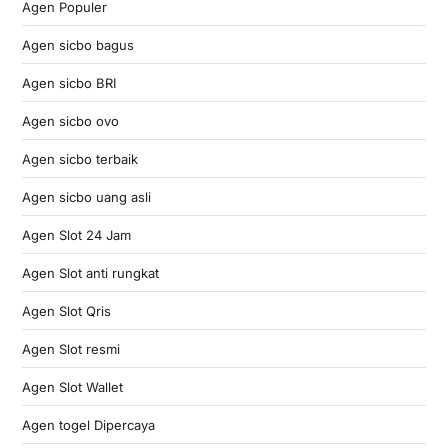
Agen Populer
Agen sicbo bagus
Agen sicbo BRI
Agen sicbo ovo
Agen sicbo terbaik
Agen sicbo uang asli
Agen Slot 24 Jam
Agen Slot anti rungkat
Agen Slot Qris
Agen Slot resmi
Agen Slot Wallet
Agen togel Dipercaya