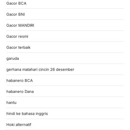
Gacor BCA
Gacor BNI
Gacor MANDIRI
Gacor resmi
Gacor terbaik
garuda
gerhana matahari cincin 26 desember
habanero BCA
habanero Dana
hantu
hindi ke bahasa inggris
Hoki alternatif