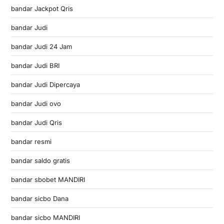
bandar Jackpot Qris
bandar Judi
bandar Judi 24 Jam
bandar Judi BRI
bandar Judi Dipercaya
bandar Judi ovo
bandar Judi Qris
bandar resmi
bandar saldo gratis
bandar sbobet MANDIRI
bandar sicbo Dana
bandar sicbo MANDIRI