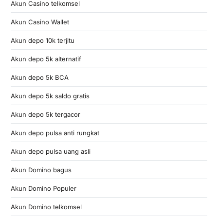
Akun Casino telkomsel
Akun Casino Wallet
Akun depo 10k terjitu
Akun depo 5k alternatif
Akun depo 5k BCA
Akun depo 5k saldo gratis
Akun depo 5k tergacor
Akun depo pulsa anti rungkat
Akun depo pulsa uang asli
Akun Domino bagus
Akun Domino Populer
Akun Domino telkomsel