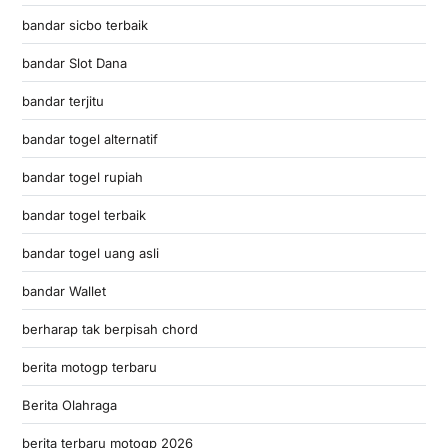
bandar sicbo terbaik
bandar Slot Dana
bandar terjitu
bandar togel alternatif
bandar togel rupiah
bandar togel terbaik
bandar togel uang asli
bandar Wallet
berharap tak berpisah chord
berita motogp terbaru
Berita Olahraga
berita terbaru motogp 2026