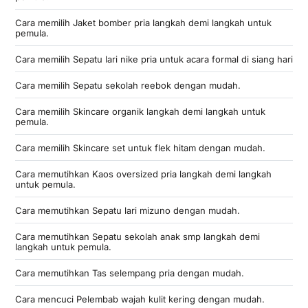
Cara memilih Jaket bomber pria langkah demi langkah untuk
pemula.
Cara memilih Sepatu lari nike pria untuk acara formal di siang hari
Cara memilih Sepatu sekolah reebok dengan mudah.
Cara memilih Skincare organik langkah demi langkah untuk
pemula.
Cara memilih Skincare set untuk flek hitam dengan mudah.
Cara memutihkan Kaos oversized pria langkah demi langkah
untuk pemula.
Cara memutihkan Sepatu lari mizuno dengan mudah.
Cara memutihkan Sepatu sekolah anak smp langkah demi
langkah untuk pemula.
Cara memutihkan Tas selempang pria dengan mudah.
Cara mencuci Pelembab wajah kulit kering dengan mudah.