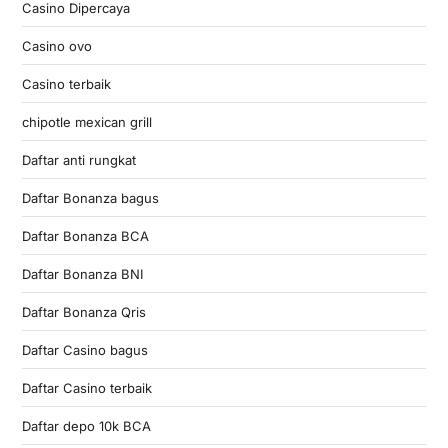
Casino Dipercaya
Casino ovo
Casino terbaik
chipotle mexican grill
Daftar anti rungkat
Daftar Bonanza bagus
Daftar Bonanza BCA
Daftar Bonanza BNI
Daftar Bonanza Qris
Daftar Casino bagus
Daftar Casino terbaik
Daftar depo 10k BCA