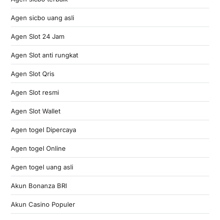
Agen sicbo uang asli
Agen Slot 24 Jam
Agen Slot anti rungkat
Agen Slot Qris
Agen Slot resmi
Agen Slot Wallet
Agen togel Dipercaya
Agen togel Online
Agen togel uang asli
Akun Bonanza BRI
Akun Casino Populer