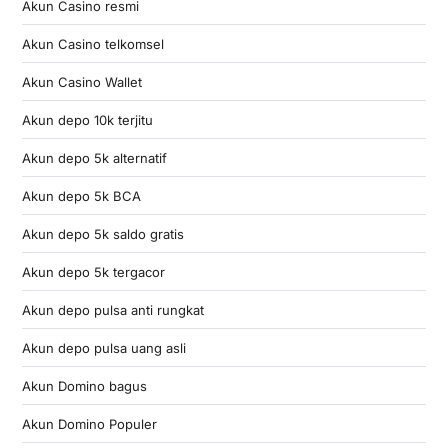
Akun Casino resmi
Akun Casino telkomsel
Akun Casino Wallet
Akun depo 10k terjitu
Akun depo 5k alternatif
Akun depo 5k BCA
Akun depo 5k saldo gratis
Akun depo 5k tergacor
Akun depo pulsa anti rungkat
Akun depo pulsa uang asli
Akun Domino bagus
Akun Domino Populer