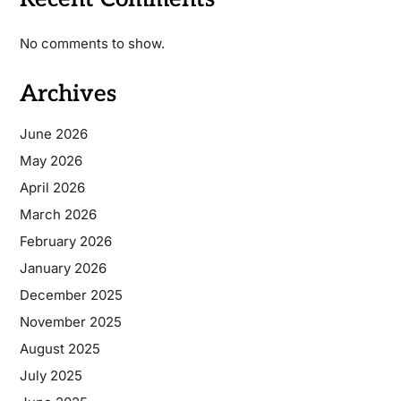
No comments to show.
Archives
June 2026
May 2026
April 2026
March 2026
February 2026
January 2026
December 2025
November 2025
August 2025
July 2025