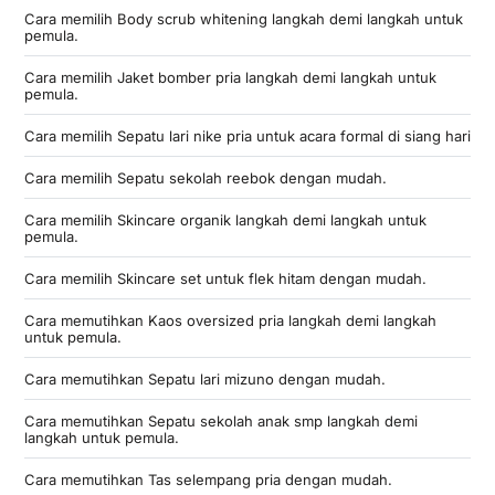
Cara memilih Body scrub whitening langkah demi langkah untuk
pemula.
Cara memilih Jaket bomber pria langkah demi langkah untuk
pemula.
Cara memilih Sepatu lari nike pria untuk acara formal di siang hari
Cara memilih Sepatu sekolah reebok dengan mudah.
Cara memilih Skincare organik langkah demi langkah untuk
pemula.
Cara memilih Skincare set untuk flek hitam dengan mudah.
Cara memutihkan Kaos oversized pria langkah demi langkah
untuk pemula.
Cara memutihkan Sepatu lari mizuno dengan mudah.
Cara memutihkan Sepatu sekolah anak smp langkah demi
langkah untuk pemula.
Cara memutihkan Tas selempang pria dengan mudah.