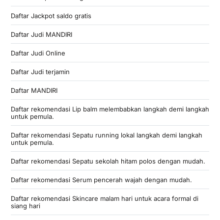
Daftar Jackpot saldo gratis
Daftar Judi MANDIRI
Daftar Judi Online
Daftar Judi terjamin
Daftar MANDIRI
Daftar rekomendasi Lip balm melembabkan langkah demi langkah
untuk pemula.
Daftar rekomendasi Sepatu running lokal langkah demi langkah
untuk pemula.
Daftar rekomendasi Sepatu sekolah hitam polos dengan mudah.
Daftar rekomendasi Serum pencerah wajah dengan mudah.
Daftar rekomendasi Skincare malam hari untuk acara formal di
siang hari