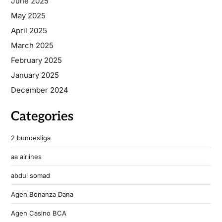
June 2025
May 2025
April 2025
March 2025
February 2025
January 2025
December 2024
Categories
2 bundesliga
aa airlines
abdul somad
Agen Bonanza Dana
Agen Casino BCA