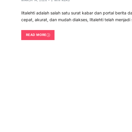
MARCH 14, 2026
2 MIN READ
Iltalehti adalah salah satu surat kabar dan portal berita 
cepat, akurat, dan mudah diakses, Iltalehti telah menja
READ MORE