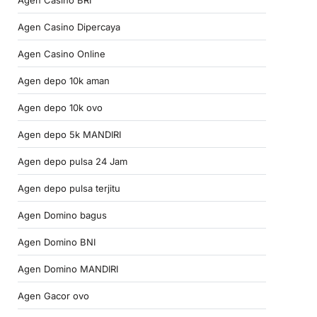
Agen Casino Dipercaya
Agen Casino Online
Agen depo 10k aman
Agen depo 10k ovo
Agen depo 5k MANDIRI
Agen depo pulsa 24 Jam
Agen depo pulsa terjitu
Agen Domino bagus
Agen Domino BNI
Agen Domino MANDIRI
Agen Gacor ovo