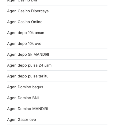
Agen Casino Dipercaya
Agen Casino Online
Agen depo 10k aman
Agen depo 10k ovo
Agen depo 5k MANDIRI
Agen depo pulsa 24 Jam
Agen depo pulsa terjitu
Agen Domino bagus
Agen Domino BNI
Agen Domino MANDIRI
Agen Gacor ovo