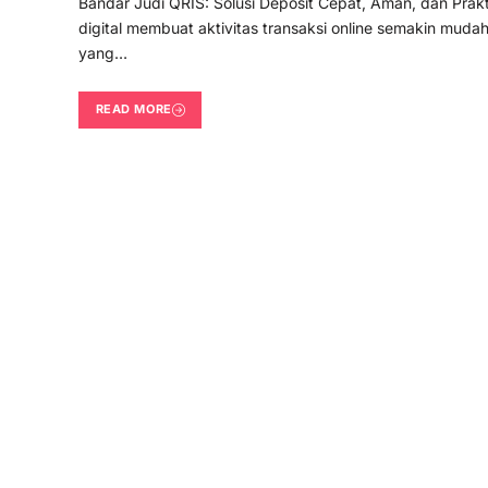
Bandar Judi QRIS: Solusi Deposit Cepat, Aman, dan Pr
digital membuat aktivitas transaksi online semakin muda
yang…
READ MORE