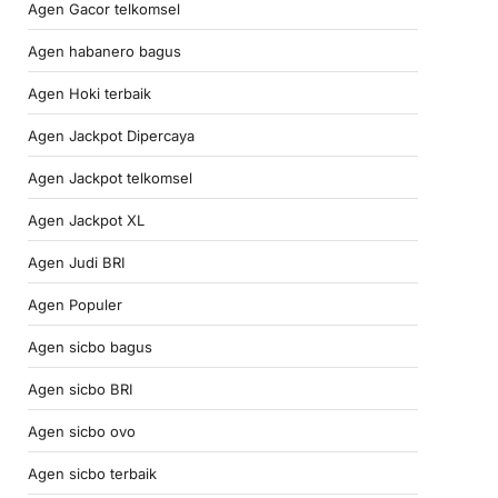
Agen Gacor telkomsel
Agen habanero bagus
Agen Hoki terbaik
Agen Jackpot Dipercaya
Agen Jackpot telkomsel
Agen Jackpot XL
Agen Judi BRI
Agen Populer
Agen sicbo bagus
Agen sicbo BRI
Agen sicbo ovo
Agen sicbo terbaik