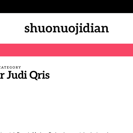
shuonuojidian
CATEGORY
r Judi Qris