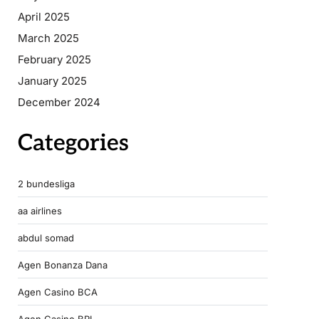
April 2025
March 2025
February 2025
January 2025
December 2024
Categories
2 bundesliga
aa airlines
abdul somad
Agen Bonanza Dana
Agen Casino BCA
Agen Casino BRI