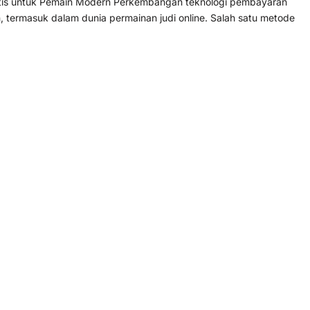
aktis untuk Pemain Modern Perkembangan teknologi pembayaran
h, termasuk dalam dunia permainan judi online. Salah satu metode