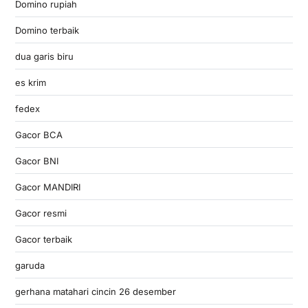
Domino rupiah
Domino terbaik
dua garis biru
es krim
fedex
Gacor BCA
Gacor BNI
Gacor MANDIRI
Gacor resmi
Gacor terbaik
garuda
gerhana matahari cincin 26 desember