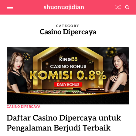
shuonuojidian
CATEGORY
Casino Dipercaya
CASINO DIPERCAYA
Daftar Casino Dipercaya untuk
Pengalaman Berjudi Terbaik