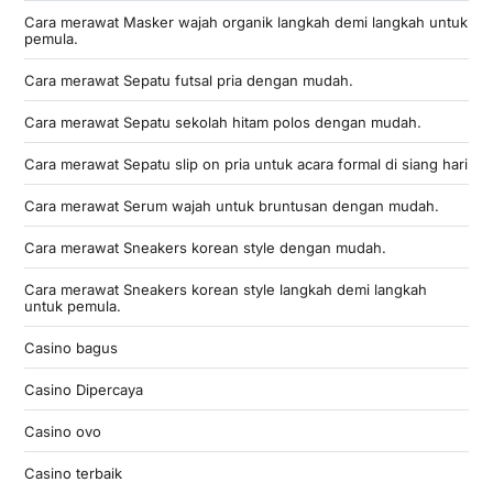
Cara merawat Masker wajah organik langkah demi langkah untuk
pemula.
Cara merawat Sepatu futsal pria dengan mudah.
Cara merawat Sepatu sekolah hitam polos dengan mudah.
Cara merawat Sepatu slip on pria untuk acara formal di siang hari
Cara merawat Serum wajah untuk bruntusan dengan mudah.
Cara merawat Sneakers korean style dengan mudah.
Cara merawat Sneakers korean style langkah demi langkah
untuk pemula.
Casino bagus
Casino Dipercaya
Casino ovo
Casino terbaik