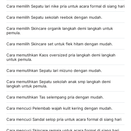
Cara memilih Sepatu lari nike pria untuk acara formal di siang hari
Cara memilih Sepatu sekolah reebok dengan mudah.
Cara memilih Skincare organik langkah demi langkah untuk
pemula.
Cara memilih Skincare set untuk flek hitam dengan mudah.
Cara memutihkan Kaos oversized pria langkah demi langkah
untuk pemula.
Cara memutihkan Sepatu lari mizuno dengan mudah.
Cara memutihkan Sepatu sekolah anak smp langkah demi
langkah untuk pemula.
Cara memutihkan Tas selempang pria dengan mudah.
Cara mencuci Pelembab wajah kulit kering dengan mudah.
Cara mencuci Sandal selop pria untuk acara formal di siang hari
Cara mencuci Skincare remaja untuk acara formal di siang hari