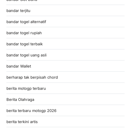
bandar terjitu
bandar togel alternatif
bandar togel rupiah
bandar togel terbaik
bandar togel uang asli
bandar Wallet
berharap tak berpisah chord
berita motogp terbaru
Berita Olahraga
berita terbaru motogp 2026
berita terkini artis