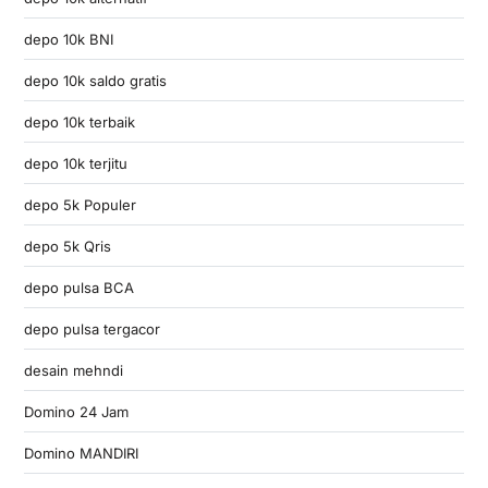
depo 10k BNI
depo 10k saldo gratis
depo 10k terbaik
depo 10k terjitu
depo 5k Populer
depo 5k Qris
depo pulsa BCA
depo pulsa tergacor
desain mehndi
Domino 24 Jam
Domino MANDIRI