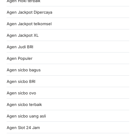
Agen Hoki terbaik
Agen Jackpot Dipercaya
Agen Jackpot telkomsel
Agen Jackpot XL
Agen Judi BRI
Agen Populer
Agen sicbo bagus
Agen sicbo BRI
Agen sicbo ovo
Agen sicbo terbaik
Agen sicbo uang asli
Agen Slot 24 Jam