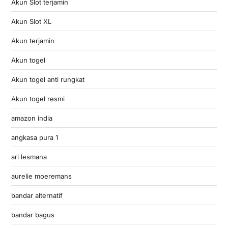
Akun Slot terjamin
Akun Slot XL
Akun terjamin
Akun togel
Akun togel anti rungkat
Akun togel resmi
amazon india
angkasa pura 1
ari lesmana
aurelie moeremans
bandar alternatif
bandar bagus