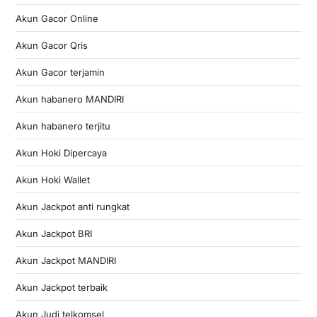
Akun Gacor Online
Akun Gacor Qris
Akun Gacor terjamin
Akun habanero MANDIRI
Akun habanero terjitu
Akun Hoki Dipercaya
Akun Hoki Wallet
Akun Jackpot anti rungkat
Akun Jackpot BRI
Akun Jackpot MANDIRI
Akun Jackpot terbaik
Akun Judi telkomsel