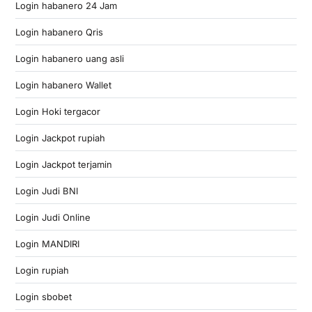
Login habanero 24 Jam
Login habanero Qris
Login habanero uang asli
Login habanero Wallet
Login Hoki tergacor
Login Jackpot rupiah
Login Jackpot terjamin
Login Judi BNI
Login Judi Online
Login MANDIRI
Login rupiah
Login sbobet