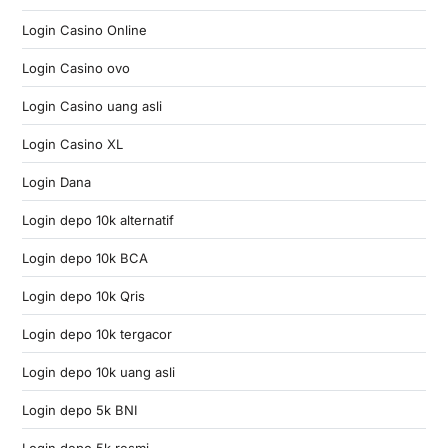
Login Casino Online
Login Casino ovo
Login Casino uang asli
Login Casino XL
Login Dana
Login depo 10k alternatif
Login depo 10k BCA
Login depo 10k Qris
Login depo 10k tergacor
Login depo 10k uang asli
Login depo 5k BNI
Login depo 5k resmi