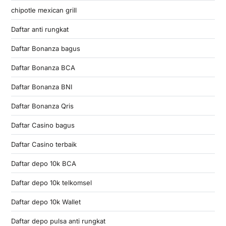
chipotle mexican grill
Daftar anti rungkat
Daftar Bonanza bagus
Daftar Bonanza BCA
Daftar Bonanza BNI
Daftar Bonanza Qris
Daftar Casino bagus
Daftar Casino terbaik
Daftar depo 10k BCA
Daftar depo 10k telkomsel
Daftar depo 10k Wallet
Daftar depo pulsa anti rungkat