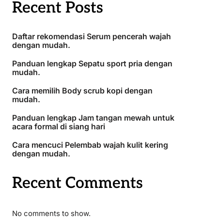
Recent Posts
Daftar rekomendasi Serum pencerah wajah
dengan mudah.
Panduan lengkap Sepatu sport pria dengan
mudah.
Cara memilih Body scrub kopi dengan
mudah.
Panduan lengkap Jam tangan mewah untuk
acara formal di siang hari
Cara mencuci Pelembab wajah kulit kering
dengan mudah.
Recent Comments
No comments to show.