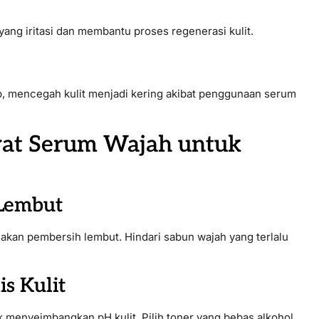
yang iritasi dan membantu proses regenerasi kulit.
, mencegah kulit menjadi kering akibat penggunaan serum
at Serum Wajah untuk
 Lembut
an pembersih lembut. Hindari sabun wajah yang terlalu
s Kulit
 menyeimbangkan pH kulit. Pilih toner yang bebas alkohol