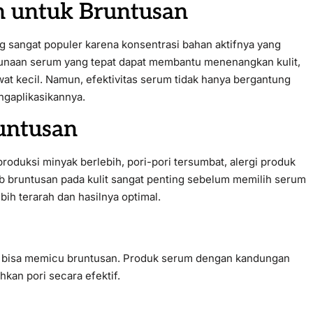
 untuk Bruntusan
g sangat populer karena konsentrasi bahan aktifnya yang
gunaan serum yang tepat dapat membantu menenangkan kulit,
at kecil. Namun, efektivitas serum tidak hanya bergantung
ngaplikasikannya.
untusan
roduksi minyak berlebih, pori-pori tersumbat, alergi produk
b bruntusan pada kulit sangat penting sebelum memilih serum
bih terarah dan hasilnya optimal.
oran bisa memicu bruntusan. Produk serum dengan kandungan
an pori secara efektif.