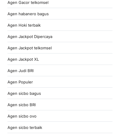
Agen Gacor telkomsel
Agen habanero bagus
Agen Hoki terbaik
Agen Jackpot Dipercaya
Agen Jackpot telkomsel
Agen Jackpot XL
Agen Judi BRI
Agen Populer
Agen sicbo bagus
Agen sicbo BRI
Agen sicbo ovo
Agen sicbo terbaik