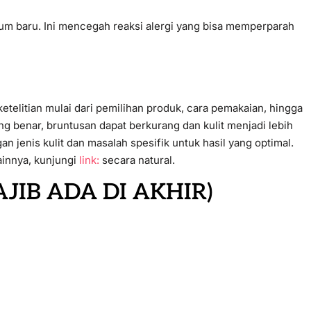
um baru. Ini mencegah reaksi alergi yang bisa memperparah
elitian mulai dari pemilihan produk, cara pemakaian, hingga
 benar, bruntusan dapat berkurang dan kulit menjadi lebih
 jenis kulit dan masalah spesifik untuk hasil yang optimal.
ainnya, kunjungi
link:
secara natural.
JIB ADA DI AKHIR)