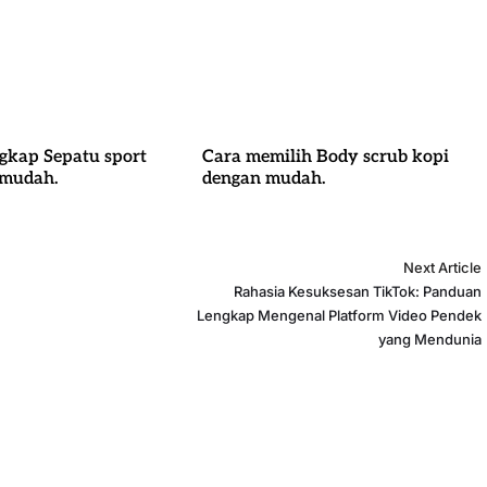
gkap Sepatu sport
Cara memilih Body scrub kopi
 mudah.
dengan mudah.
Next Article
Rahasia Kesuksesan TikTok: Panduan
Lengkap Mengenal Platform Video Pendek
yang Mendunia