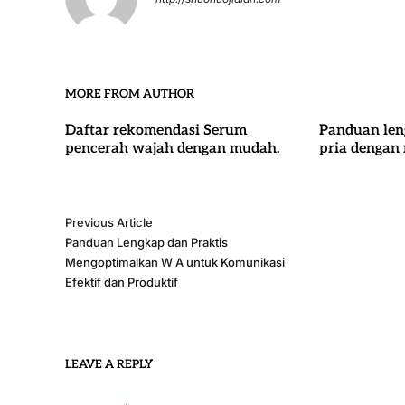
MORE FROM AUTHOR
Daftar rekomendasi Serum
Panduan len
pencerah wajah dengan mudah.
pria dengan
Previous Article
Panduan Lengkap dan Praktis
Mengoptimalkan W A untuk Komunikasi
Efektif dan Produktif
LEAVE A REPLY