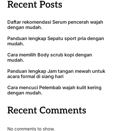
Recent Posts
Daftar rekomendasi Serum pencerah wajah
dengan mudah.
Panduan lengkap Sepatu sport pria dengan
mudah.
Cara memilih Body scrub kopi dengan
mudah.
Panduan lengkap Jam tangan mewah untuk
acara formal di siang hari
Cara mencuci Pelembab wajah kulit kering
dengan mudah.
Recent Comments
No comments to show.