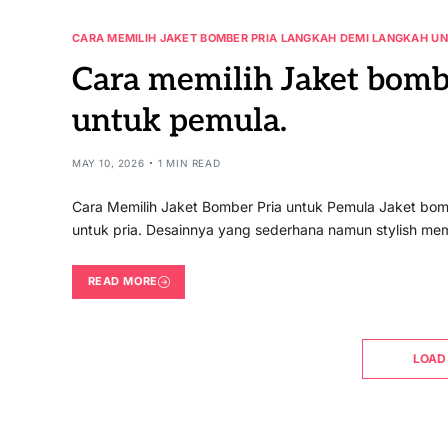
CARA MEMILIH JAKET BOMBER PRIA LANGKAH DEMI LANGKAH U
Cara memilih Jaket bomb
untuk pemula.
MAY 10, 2026
1 MIN READ
Cara Memilih Jaket Bomber Pria untuk Pemula Jaket bombe
untuk pria. Desainnya yang sederhana namun stylish me
READ MORE
LOAD