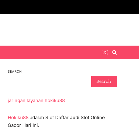
SEARCH
Search
jaringan layanan hokiku88
Hokiku88
adalah Slot Daftar Judi Slot Online
Gacor Hari Ini.