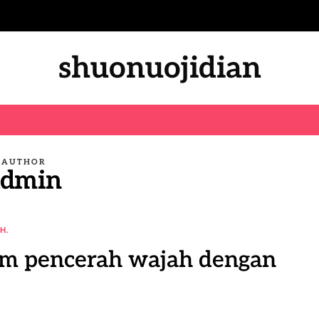
shuonuojidian
AUTHOR
admin
H.
um pencerah wajah dengan