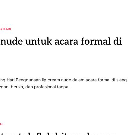
G HARI
nude untuk acara formal di
ng Hari Penggunaan lip cream nude dalam acara formal di siang
egan, bersih, dan profesional tanpa…
H.