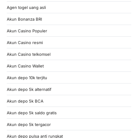
Agen togel uang asli
Akun Bonanza BRI
Akun Casino Populer
Akun Casino resmi
Akun Casino telkomsel
Akun Casino Wallet
Akun depo 10k terjitu
Akun depo 5k alternatif
Akun depo 5k BCA
Akun depo 5k saldo gratis
Akun depo 5k tergacor
Akun depo pulsa anti rungkat