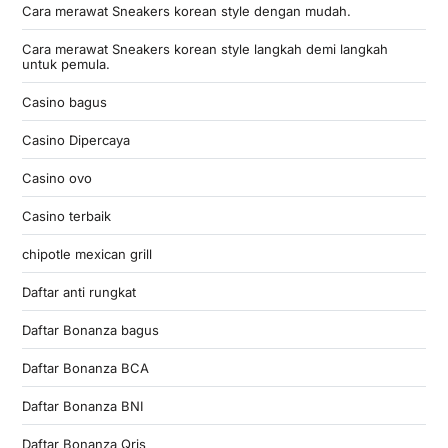
Cara merawat Sneakers korean style dengan mudah.
Cara merawat Sneakers korean style langkah demi langkah
untuk pemula.
Casino bagus
Casino Dipercaya
Casino ovo
Casino terbaik
chipotle mexican grill
Daftar anti rungkat
Daftar Bonanza bagus
Daftar Bonanza BCA
Daftar Bonanza BNI
Daftar Bonanza Qris