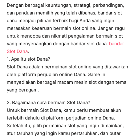
Dengan berbagai keuntungan, strategi, perbandingan,
dan panduan memilih yang telah dibahas, bandar slot
dana menjadi pilihan terbaik bagi Anda yang ingin
merasakan keseruan bermain slot online. Jangan ragu
untuk mencoba dan nikmati pengalaman bermain slot
yang menyenangkan dengan bandar slot dana.
bandar
Slot Dana
.
1. Apa itu slot Dana?
Slot Dana adalah permainan slot online yang ditawarkan
oleh platform perjudian online Dana. Game ini
menyediakan berbagai macam mesin slot dengan tema
yang beragam.
2. Bagaimana cara bermain Slot Dana?
Untuk bermain Slot Dana, kamu perlu membuat akun
terlebih dahulu di platform perjudian online Dana.
Setelah itu, pilih permainan slot yang ingin dimainkan,
atur taruhan yang ingin kamu pertaruhkan, dan putar