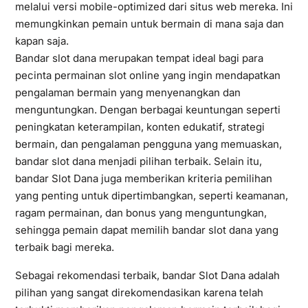
melalui versi mobile-optimized dari situs web mereka. Ini
memungkinkan pemain untuk bermain di mana saja dan
kapan saja.
Bandar slot dana merupakan tempat ideal bagi para
pecinta permainan slot online yang ingin mendapatkan
pengalaman bermain yang menyenangkan dan
menguntungkan. Dengan berbagai keuntungan seperti
peningkatan keterampilan, konten edukatif, strategi
bermain, dan pengalaman pengguna yang memuaskan,
bandar slot dana menjadi pilihan terbaik. Selain itu,
bandar Slot Dana juga memberikan kriteria pemilihan
yang penting untuk dipertimbangkan, seperti keamanan,
ragam permainan, dan bonus yang menguntungkan,
sehingga pemain dapat memilih bandar slot dana yang
terbaik bagi mereka.
Sebagai rekomendasi terbaik, bandar Slot Dana adalah
pilihan yang sangat direkomendasikan karena telah