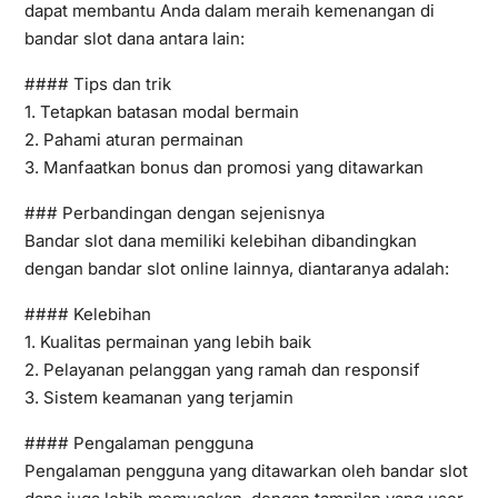
dapat membantu Anda dalam meraih kemenangan di
bandar slot dana antara lain:
#### Tips dan trik
1. Tetapkan batasan modal bermain
2. Pahami aturan permainan
3. Manfaatkan bonus dan promosi yang ditawarkan
### Perbandingan dengan sejenisnya
Bandar slot dana memiliki kelebihan dibandingkan
dengan bandar slot online lainnya, diantaranya adalah:
#### Kelebihan
1. Kualitas permainan yang lebih baik
2. Pelayanan pelanggan yang ramah dan responsif
3. Sistem keamanan yang terjamin
#### Pengalaman pengguna
Pengalaman pengguna yang ditawarkan oleh bandar slot