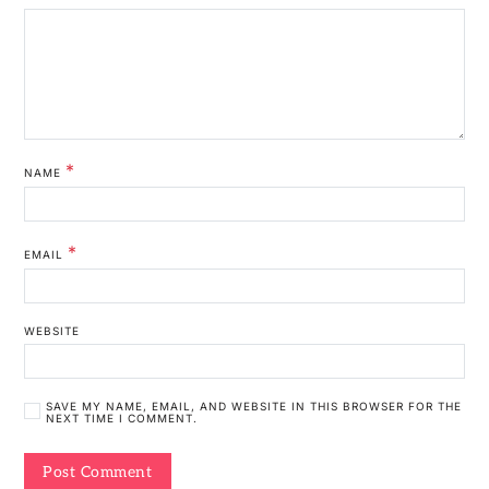
*
NAME
*
EMAIL
WEBSITE
SAVE MY NAME, EMAIL, AND WEBSITE IN THIS BROWSER FOR THE
NEXT TIME I COMMENT.