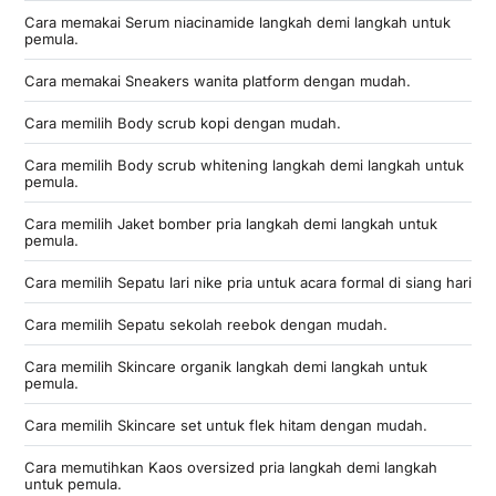
Cara memakai Serum niacinamide langkah demi langkah untuk
pemula.
Cara memakai Sneakers wanita platform dengan mudah.
Cara memilih Body scrub kopi dengan mudah.
Cara memilih Body scrub whitening langkah demi langkah untuk
pemula.
Cara memilih Jaket bomber pria langkah demi langkah untuk
pemula.
Cara memilih Sepatu lari nike pria untuk acara formal di siang hari
Cara memilih Sepatu sekolah reebok dengan mudah.
Cara memilih Skincare organik langkah demi langkah untuk
pemula.
Cara memilih Skincare set untuk flek hitam dengan mudah.
Cara memutihkan Kaos oversized pria langkah demi langkah
untuk pemula.