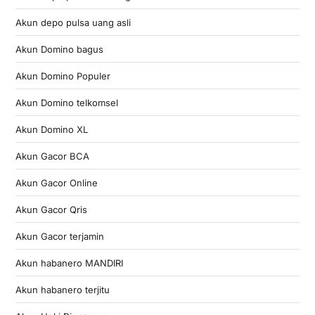
Akun depo pulsa uang asli
Akun Domino bagus
Akun Domino Populer
Akun Domino telkomsel
Akun Domino XL
Akun Gacor BCA
Akun Gacor Online
Akun Gacor Qris
Akun Gacor terjamin
Akun habanero MANDIRI
Akun habanero terjitu