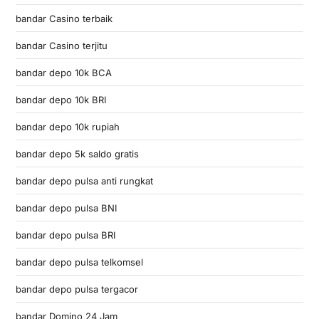
bandar Casino terbaik
bandar Casino terjitu
bandar depo 10k BCA
bandar depo 10k BRI
bandar depo 10k rupiah
bandar depo 5k saldo gratis
bandar depo pulsa anti rungkat
bandar depo pulsa BNI
bandar depo pulsa BRI
bandar depo pulsa telkomsel
bandar depo pulsa tergacor
bandar Domino 24 Jam