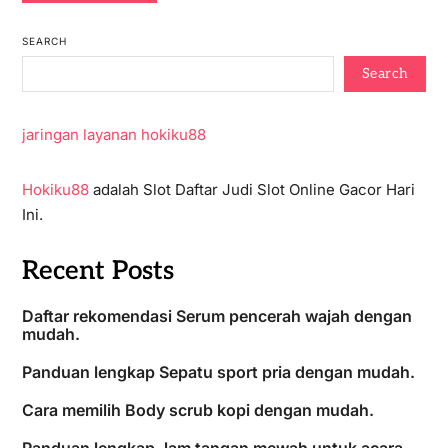
SEARCH
Search
jaringan layanan hokiku88
Hokiku88
adalah Slot Daftar Judi Slot Online Gacor Hari
Ini.
Recent Posts
Daftar rekomendasi Serum pencerah wajah dengan
mudah.
Panduan lengkap Sepatu sport pria dengan mudah.
Cara memilih Body scrub kopi dengan mudah.
Panduan lengkap Jam tangan mewah untuk acara