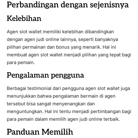
Perbandingan dengan sejenisnya
Kelebihan
Agen slot wallet memiliki kelebihan dibandingkan
dengan agen judi online lainnya, seperti banyaknya
pilihan permainan dan bonus yang menarik. Hal ini
membuat agen slot wallet menjadi pilihan yang tepat bagi
para pemain.
Pengalaman pengguna
Berbagai testimonial dari pengguna agen slot wallet juga
menunjukkan bahwa pengalaman bermain di agen
tersebut bisa sangat menyenangkan dan
menguntungkan. Hal ini tentu menjadi pertimbangan bagi
para pemain dalam memilih agen judi online terbaik.
Panduan Memilih