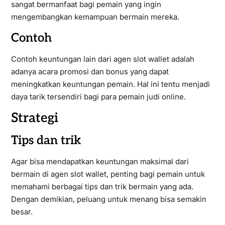
sangat bermanfaat bagi pemain yang ingin
mengembangkan kemampuan bermain mereka.
Contoh
Contoh keuntungan lain dari agen slot wallet adalah
adanya acara promosi dan bonus yang dapat
meningkatkan keuntungan pemain. Hal ini tentu menjadi
daya tarik tersendiri bagi para pemain judi online.
Strategi
Tips dan trik
Agar bisa mendapatkan keuntungan maksimal dari
bermain di agen slot wallet, penting bagi pemain untuk
memahami berbagai tips dan trik bermain yang ada.
Dengan demikian, peluang untuk menang bisa semakin
besar.