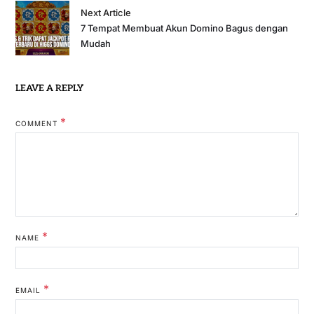
Next Article
7 Tempat Membuat Akun Domino Bagus dengan
Mudah
LEAVE A REPLY
*
COMMENT
*
NAME
*
EMAIL