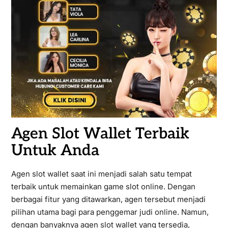
Agen Slot Wallet Terbaik
Untuk Anda
Agen slot wallet saat ini menjadi salah satu tempat
terbaik untuk memainkan game slot online. Dengan
berbagai fitur yang ditawarkan, agen tersebut menjadi
pilihan utama bagi para penggemar judi online. Namun,
dengan banyaknya agen slot wallet yang tersedia,