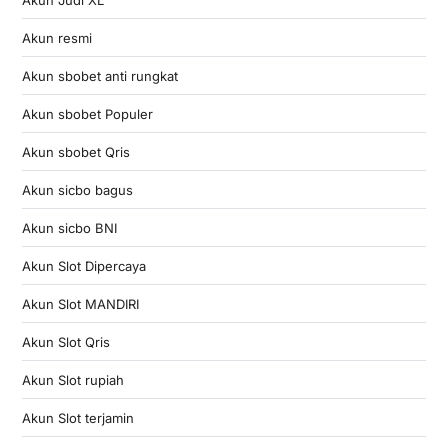
Akun Judi XL
Akun resmi
Akun sbobet anti rungkat
Akun sbobet Populer
Akun sbobet Qris
Akun sicbo bagus
Akun sicbo BNI
Akun Slot Dipercaya
Akun Slot MANDIRI
Akun Slot Qris
Akun Slot rupiah
Akun Slot terjamin