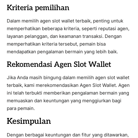
Kriteria pemilihan
Dalam memilih agen slot wallet terbaik, penting untuk
memperhatikan beberapa kriteria, seperti reputasi agen,
layanan pelanggan, dan keamanan transaksi. Dengan
memperhatikan kriteria tersebut, pemain bisa
mendapatkan pengalaman bermain yang lebih baik.
Rekomendasi Agen Slot Wallet
Jika Anda masih bingung dalam memilih agen slot wallet
terbaik, kami merekomendasikan Agen Slot Wallet. Agen
ini telah terbukti memberikan pengalaman bermain yang
memuaskan dan keuntungan yang menggiurkan bagi
para pemain.
Kesimpulan
Dengan berbagai keuntungan dan fitur yang ditawarkan,