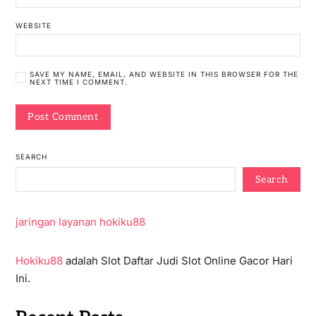
WEBSITE
SAVE MY NAME, EMAIL, AND WEBSITE IN THIS BROWSER FOR THE
NEXT TIME I COMMENT.
SEARCH
Search
jaringan layanan hokiku88
Hokiku88
adalah Slot Daftar Judi Slot Online Gacor Hari
Ini.