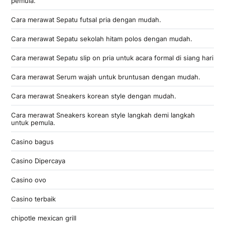
pemula.
Cara merawat Sepatu futsal pria dengan mudah.
Cara merawat Sepatu sekolah hitam polos dengan mudah.
Cara merawat Sepatu slip on pria untuk acara formal di siang hari
Cara merawat Serum wajah untuk bruntusan dengan mudah.
Cara merawat Sneakers korean style dengan mudah.
Cara merawat Sneakers korean style langkah demi langkah
untuk pemula.
Casino bagus
Casino Dipercaya
Casino ovo
Casino terbaik
chipotle mexican grill