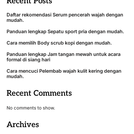
Recent Posts
Daftar rekomendasi Serum pencerah wajah dengan
mudah.
Panduan lengkap Sepatu sport pria dengan mudah.
Cara memilih Body scrub kopi dengan mudah.
Panduan lengkap Jam tangan mewah untuk acara
formal di siang hari
Cara mencuci Pelembab wajah kulit kering dengan
mudah.
Recent Comments
No comments to show.
Archives