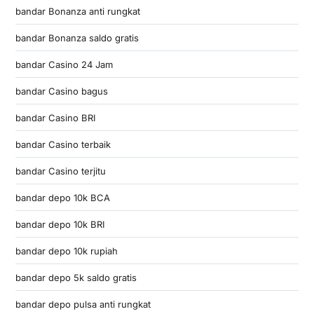
bandar Bonanza anti rungkat
bandar Bonanza saldo gratis
bandar Casino 24 Jam
bandar Casino bagus
bandar Casino BRI
bandar Casino terbaik
bandar Casino terjitu
bandar depo 10k BCA
bandar depo 10k BRI
bandar depo 10k rupiah
bandar depo 5k saldo gratis
bandar depo pulsa anti rungkat