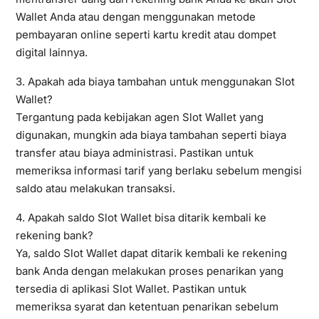
Wallet Anda atau dengan menggunakan metode
pembayaran online seperti kartu kredit atau dompet
digital lainnya.
3. Apakah ada biaya tambahan untuk menggunakan Slot
Wallet?
Tergantung pada kebijakan agen Slot Wallet yang
digunakan, mungkin ada biaya tambahan seperti biaya
transfer atau biaya administrasi. Pastikan untuk
memeriksa informasi tarif yang berlaku sebelum mengisi
saldo atau melakukan transaksi.
4. Apakah saldo Slot Wallet bisa ditarik kembali ke
rekening bank?
Ya, saldo Slot Wallet dapat ditarik kembali ke rekening
bank Anda dengan melakukan proses penarikan yang
tersedia di aplikasi Slot Wallet. Pastikan untuk
memeriksa syarat dan ketentuan penarikan sebelum