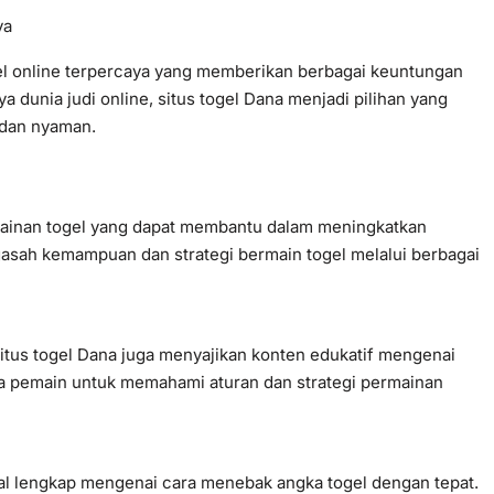
ya
gel online terpercaya yang memberikan berbagai keuntungan
dunia judi online, situs togel Dana menjadi pilihan yang
 dan nyaman.
ainan togel yang dapat membantu dalam meningkatkan
asah kemampuan dan strategi bermain togel melalui berbagai
itus togel Dana juga menyajikan konten edukatif mengenai
ra pemain untuk memahami aturan dan strategi permainan
ial lengkap mengenai cara menebak angka togel dengan tepat.