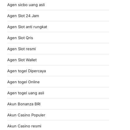
Agen sicbo uang asli
Agen Slot 24 Jam
Agen Slot anti rungkat
Agen Slot Qris
Agen Slot resmi
Agen Slot Wallet
Agen togel Dipercaya
Agen togel Online
Agen togel uang asli
Akun Bonanza BRI
Akun Casino Populer
Akun Casino resmi