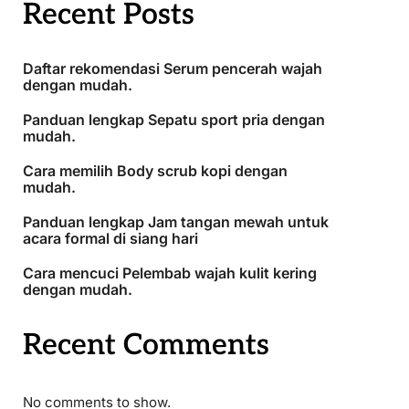
Recent Posts
Daftar rekomendasi Serum pencerah wajah
dengan mudah.
Panduan lengkap Sepatu sport pria dengan
mudah.
Cara memilih Body scrub kopi dengan
mudah.
Panduan lengkap Jam tangan mewah untuk
acara formal di siang hari
Cara mencuci Pelembab wajah kulit kering
dengan mudah.
Recent Comments
No comments to show.