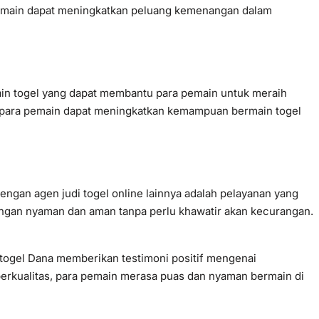
emain dapat meningkatkan peluang kemenangan dalam
main togel yang dapat membantu para pemain untuk meraih
, para pemain dapat meningkatkan kemampuan bermain togel
engan agen judi togel online lainnya adalah pelayanan yang
engan nyaman dan aman tanpa perlu khawatir akan kecurangan.
togel Dana memberikan testimoni positif mengenai
rkualitas, para pemain merasa puas dan nyaman bermain di