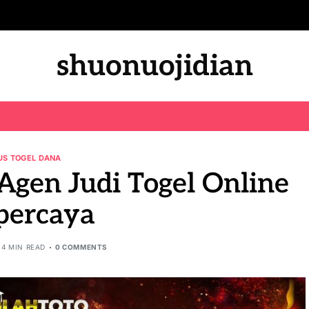
shuonuojidian
US TOGEL DANA
 Agen Judi Togel Online
percaya
4 MIN READ
0 COMMENTS