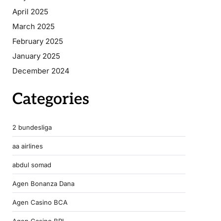
April 2025
March 2025
February 2025
January 2025
December 2024
Categories
2 bundesliga
aa airlines
abdul somad
Agen Bonanza Dana
Agen Casino BCA
Agen Casino BRI