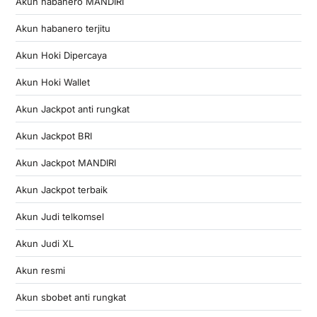
Akun habanero MANDIRI
Akun habanero terjitu
Akun Hoki Dipercaya
Akun Hoki Wallet
Akun Jackpot anti rungkat
Akun Jackpot BRI
Akun Jackpot MANDIRI
Akun Jackpot terbaik
Akun Judi telkomsel
Akun Judi XL
Akun resmi
Akun sbobet anti rungkat