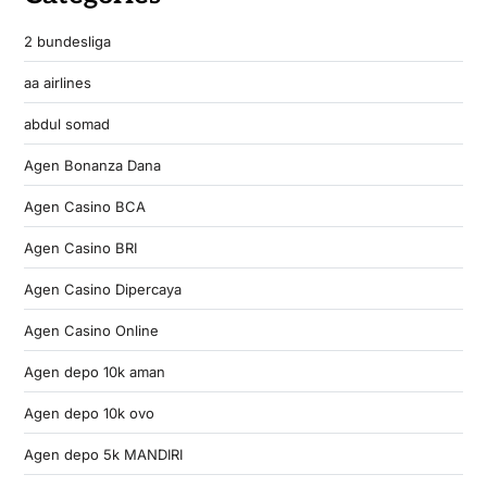
2 bundesliga
aa airlines
abdul somad
Agen Bonanza Dana
Agen Casino BCA
Agen Casino BRI
Agen Casino Dipercaya
Agen Casino Online
Agen depo 10k aman
Agen depo 10k ovo
Agen depo 5k MANDIRI