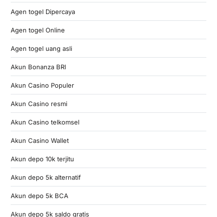
Agen togel Dipercaya
Agen togel Online
Agen togel uang asli
Akun Bonanza BRI
Akun Casino Populer
Akun Casino resmi
Akun Casino telkomsel
Akun Casino Wallet
Akun depo 10k terjitu
Akun depo 5k alternatif
Akun depo 5k BCA
Akun depo 5k saldo gratis