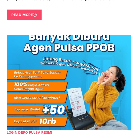
READ MORE
LOGIN DEPO PULSA RESMI