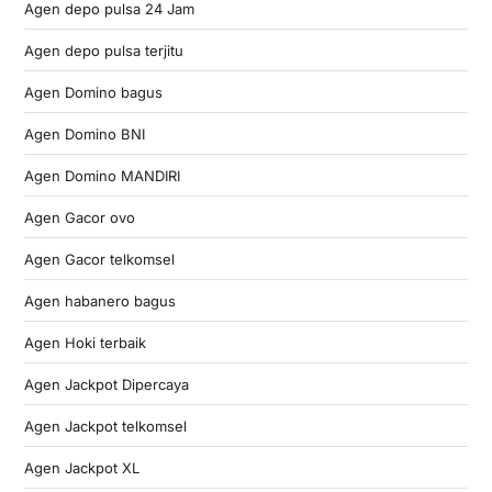
Agen depo pulsa 24 Jam
Agen depo pulsa terjitu
Agen Domino bagus
Agen Domino BNI
Agen Domino MANDIRI
Agen Gacor ovo
Agen Gacor telkomsel
Agen habanero bagus
Agen Hoki terbaik
Agen Jackpot Dipercaya
Agen Jackpot telkomsel
Agen Jackpot XL