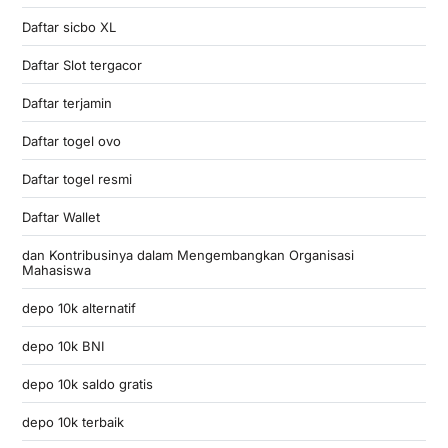
Daftar sicbo XL
Daftar Slot tergacor
Daftar terjamin
Daftar togel ovo
Daftar togel resmi
Daftar Wallet
dan Kontribusinya dalam Mengembangkan Organisasi
Mahasiswa
depo 10k alternatif
depo 10k BNI
depo 10k saldo gratis
depo 10k terbaik