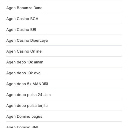
Agen Bonanza Dana
Agen Casino BCA
Agen Casino BRI
Agen Casino Dipercaya
Agen Casino Online
Agen depo 10k aman
Agen depo 10k ovo
Agen depo 5k MANDIRI
Agen depo pulsa 24 Jam
Agen depo pulsa terjitu
Agen Domino bagus
Agen Domino BNI