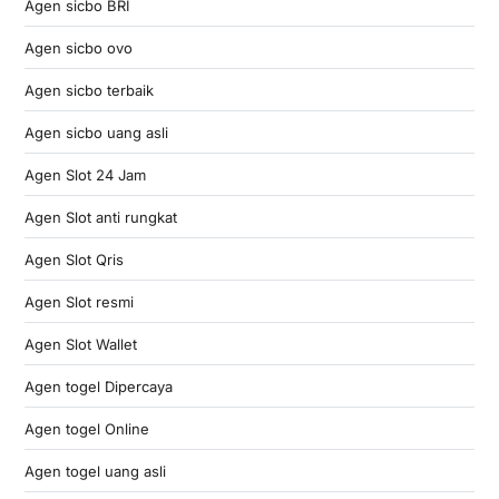
Agen sicbo BRI
Agen sicbo ovo
Agen sicbo terbaik
Agen sicbo uang asli
Agen Slot 24 Jam
Agen Slot anti rungkat
Agen Slot Qris
Agen Slot resmi
Agen Slot Wallet
Agen togel Dipercaya
Agen togel Online
Agen togel uang asli