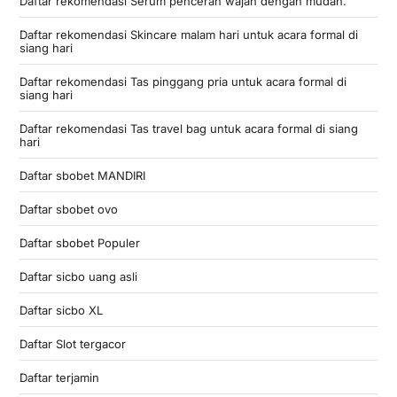
Daftar rekomendasi Serum pencerah wajah dengan mudah.
Daftar rekomendasi Skincare malam hari untuk acara formal di
siang hari
Daftar rekomendasi Tas pinggang pria untuk acara formal di
siang hari
Daftar rekomendasi Tas travel bag untuk acara formal di siang
hari
Daftar sbobet MANDIRI
Daftar sbobet ovo
Daftar sbobet Populer
Daftar sicbo uang asli
Daftar sicbo XL
Daftar Slot tergacor
Daftar terjamin