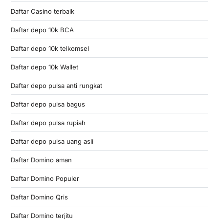
Daftar Casino terbaik
Daftar depo 10k BCA
Daftar depo 10k telkomsel
Daftar depo 10k Wallet
Daftar depo pulsa anti rungkat
Daftar depo pulsa bagus
Daftar depo pulsa rupiah
Daftar depo pulsa uang asli
Daftar Domino aman
Daftar Domino Populer
Daftar Domino Qris
Daftar Domino terjitu