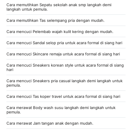
Cara memutihkan Sepatu sekolah anak smp langkah demi
langkah untuk pemula.
Cara memutihkan Tas selempang pria dengan mudah.
Cara mencuci Pelembab wajah kulit kering dengan mudah.
Cara mencuci Sandal selop pria untuk acara formal di siang hari
Cara mencuci Skincare remaja untuk acara formal di siang hari
Cara mencuci Sneakers korean style untuk acara formal di siang
hari
Cara mencuci Sneakers pria casual langkah demi langkah untuk
pemula.
Cara mencuci Tas koper travel untuk acara formal di siang hari
Cara merawat Body wash susu langkah demi langkah untuk
pemula.
Cara merawat Jam tangan anak dengan mudah.