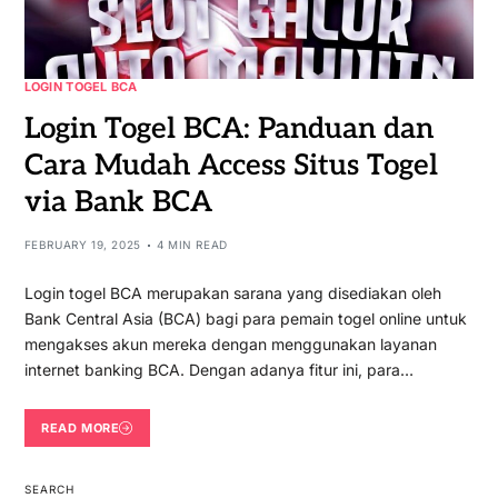
LOGIN TOGEL BCA
Login Togel BCA: Panduan dan
Cara Mudah Access Situs Togel
via Bank BCA
FEBRUARY 19, 2025
4 MIN READ
Login togel BCA merupakan sarana yang disediakan oleh
Bank Central Asia (BCA) bagi para pemain togel online untuk
mengakses akun mereka dengan menggunakan layanan
internet banking BCA. Dengan adanya fitur ini, para…
READ MORE
SEARCH