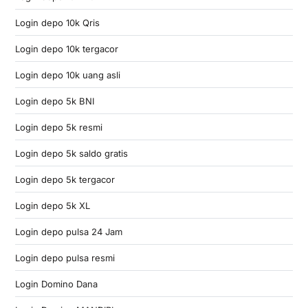
Login depo 10k Qris
Login depo 10k tergacor
Login depo 10k uang asli
Login depo 5k BNI
Login depo 5k resmi
Login depo 5k saldo gratis
Login depo 5k tergacor
Login depo 5k XL
Login depo pulsa 24 Jam
Login depo pulsa resmi
Login Domino Dana