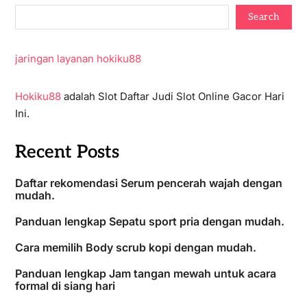
Search
jaringan layanan hokiku88
Hokiku88
adalah Slot Daftar Judi Slot Online Gacor Hari
Ini.
Recent Posts
Daftar rekomendasi Serum pencerah wajah dengan
mudah.
Panduan lengkap Sepatu sport pria dengan mudah.
Cara memilih Body scrub kopi dengan mudah.
Panduan lengkap Jam tangan mewah untuk acara
formal di siang hari