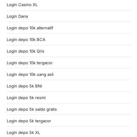
Login Casino XL
Login Dana
Login depo 10k alternatif
Login depo 10k BCA
Login depo 10k Qris
Login depo 10k tergacor
Login depo 10k uang asli
Login depo 5k BNI
Login depo 5k resmi
Login depo 5k saldo gratis
Login depo 5k tergacor
Login depo 5k XL