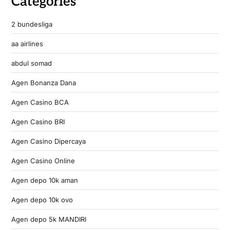
Categories
2 bundesliga
aa airlines
abdul somad
Agen Bonanza Dana
Agen Casino BCA
Agen Casino BRI
Agen Casino Dipercaya
Agen Casino Online
Agen depo 10k aman
Agen depo 10k ovo
Agen depo 5k MANDIRI