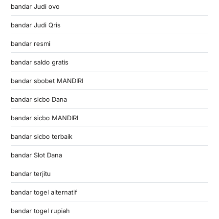
bandar Judi ovo
bandar Judi Qris
bandar resmi
bandar saldo gratis
bandar sbobet MANDIRI
bandar sicbo Dana
bandar sicbo MANDIRI
bandar sicbo terbaik
bandar Slot Dana
bandar terjitu
bandar togel alternatif
bandar togel rupiah