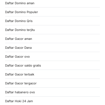
Daftar Domino aman
Daftar Domino Populer
Daftar Domino Qris
Daftar Domino terjitu
Daftar Gacor aman
Daftar Gacor Dana
Daftar Gacor ovo
Daftar Gacor saldo gratis
Daftar Gacor terbaik
Daftar Gacor tergacor
Daftar habanero ovo
Daftar Hoki 24 Jam