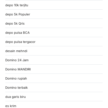
depo 10k terjitu
depo 5k Populer
depo 5k Qris
depo pulsa BCA
depo pulsa tergacor
desain mehndi
Domino 24 Jam
Domino MANDIRI
Domino rupiah
Domino terbaik
dua garis biru
es krim