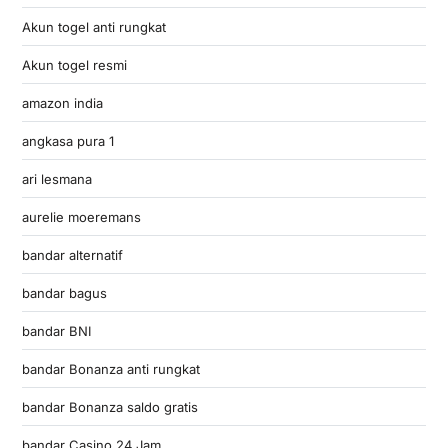
Akun togel anti rungkat
Akun togel resmi
amazon india
angkasa pura 1
ari lesmana
aurelie moeremans
bandar alternatif
bandar bagus
bandar BNI
bandar Bonanza anti rungkat
bandar Bonanza saldo gratis
bandar Casino 24 Jam