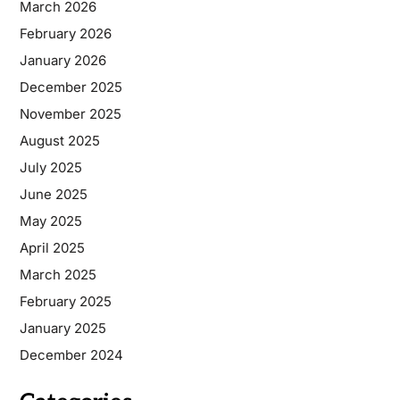
March 2026
February 2026
January 2026
December 2025
November 2025
August 2025
July 2025
June 2025
May 2025
April 2025
March 2025
February 2025
January 2025
December 2024