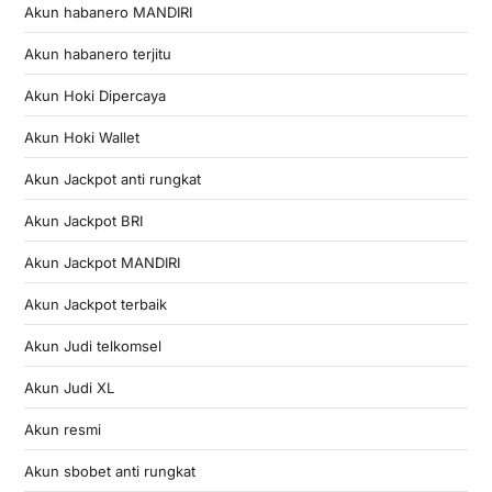
Akun habanero MANDIRI
Akun habanero terjitu
Akun Hoki Dipercaya
Akun Hoki Wallet
Akun Jackpot anti rungkat
Akun Jackpot BRI
Akun Jackpot MANDIRI
Akun Jackpot terbaik
Akun Judi telkomsel
Akun Judi XL
Akun resmi
Akun sbobet anti rungkat