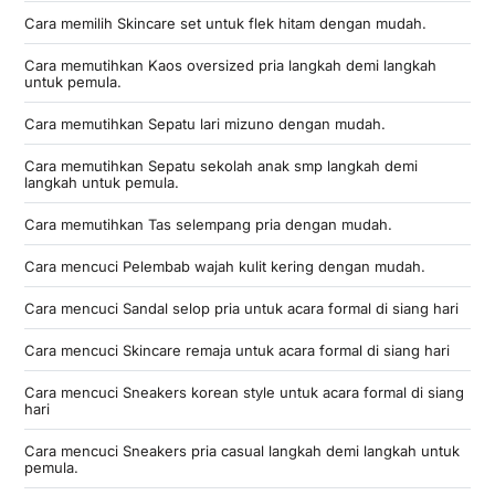
Cara memilih Skincare set untuk flek hitam dengan mudah.
Cara memutihkan Kaos oversized pria langkah demi langkah
untuk pemula.
Cara memutihkan Sepatu lari mizuno dengan mudah.
Cara memutihkan Sepatu sekolah anak smp langkah demi
langkah untuk pemula.
Cara memutihkan Tas selempang pria dengan mudah.
Cara mencuci Pelembab wajah kulit kering dengan mudah.
Cara mencuci Sandal selop pria untuk acara formal di siang hari
Cara mencuci Skincare remaja untuk acara formal di siang hari
Cara mencuci Sneakers korean style untuk acara formal di siang
hari
Cara mencuci Sneakers pria casual langkah demi langkah untuk
pemula.