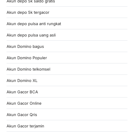
Akun depo 5k saldo gratis
Akun depo 5k tergacor
Akun depo pulsa anti rungkat
Akun depo pulsa uang asli
Akun Domino bagus
Akun Domino Populer
Akun Domino telkomsel
Akun Domino XL
Akun Gacor BCA
Akun Gacor Online
Akun Gacor Qris
Akun Gacor terjamin