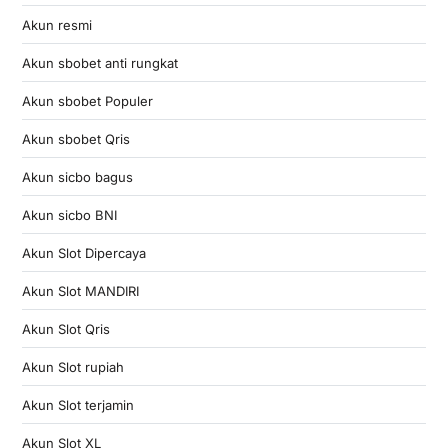
Akun resmi
Akun sbobet anti rungkat
Akun sbobet Populer
Akun sbobet Qris
Akun sicbo bagus
Akun sicbo BNI
Akun Slot Dipercaya
Akun Slot MANDIRI
Akun Slot Qris
Akun Slot rupiah
Akun Slot terjamin
Akun Slot XL