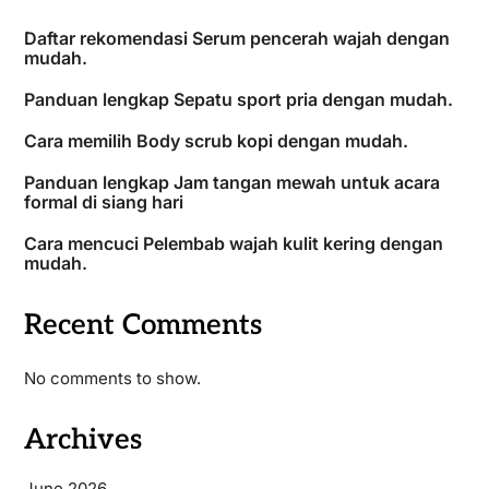
Daftar rekomendasi Serum pencerah wajah dengan
mudah.
Panduan lengkap Sepatu sport pria dengan mudah.
Cara memilih Body scrub kopi dengan mudah.
Panduan lengkap Jam tangan mewah untuk acara
formal di siang hari
Cara mencuci Pelembab wajah kulit kering dengan
mudah.
Recent Comments
No comments to show.
Archives
June 2026