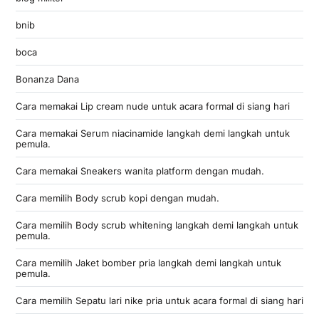
bnib
boca
Bonanza Dana
Cara memakai Lip cream nude untuk acara formal di siang hari
Cara memakai Serum niacinamide langkah demi langkah untuk
pemula.
Cara memakai Sneakers wanita platform dengan mudah.
Cara memilih Body scrub kopi dengan mudah.
Cara memilih Body scrub whitening langkah demi langkah untuk
pemula.
Cara memilih Jaket bomber pria langkah demi langkah untuk
pemula.
Cara memilih Sepatu lari nike pria untuk acara formal di siang hari