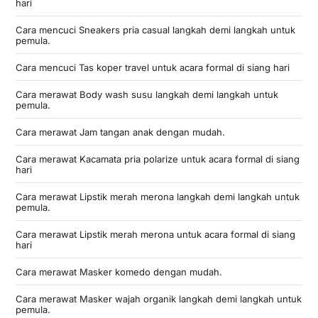
hari
Cara mencuci Sneakers pria casual langkah demi langkah untuk
pemula.
Cara mencuci Tas koper travel untuk acara formal di siang hari
Cara merawat Body wash susu langkah demi langkah untuk
pemula.
Cara merawat Jam tangan anak dengan mudah.
Cara merawat Kacamata pria polarize untuk acara formal di siang
hari
Cara merawat Lipstik merah merona langkah demi langkah untuk
pemula.
Cara merawat Lipstik merah merona untuk acara formal di siang
hari
Cara merawat Masker komedo dengan mudah.
Cara merawat Masker wajah organik langkah demi langkah untuk
pemula.