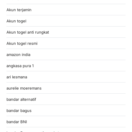
Akun terjamin
Akun togel
Akun togel anti rungkat
Akun togel resmi
amazon india
angkasa pura 1
ari lesmana
aurelie moeremans
bandar alternatif
bandar bagus
bandar BNI