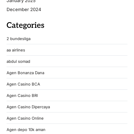
January 2025
December 2024
Categories
2 bundesliga
aa airlines
abdul somad
Agen Bonanza Dana
Agen Casino BCA
Agen Casino BRI
Agen Casino Dipercaya
Agen Casino Online
Agen depo 10k aman