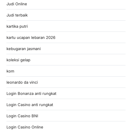
Judi Online
Judi terbaik
kartika putri
kartu ucapan lebaran 2026
kebugaran jasmani
koleksi gelap
kom
leonardo da vinci
Login Bonanza anti rungkat
Login Casino anti rungkat
Login Casino BNI
Login Casino Online