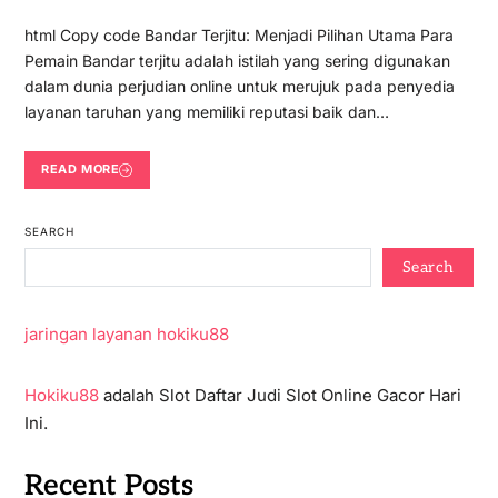
html Copy code Bandar Terjitu: Menjadi Pilihan Utama Para
Pemain Bandar terjitu adalah istilah yang sering digunakan
dalam dunia perjudian online untuk merujuk pada penyedia
layanan taruhan yang memiliki reputasi baik dan…
READ MORE
SEARCH
Search
jaringan layanan hokiku88
Hokiku88
adalah Slot Daftar Judi Slot Online Gacor Hari
Ini.
Recent Posts