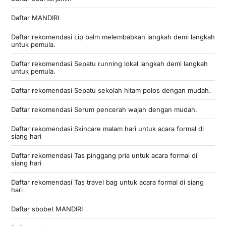
Daftar MANDIRI
Daftar rekomendasi Lip balm melembabkan langkah demi langkah
untuk pemula.
Daftar rekomendasi Sepatu running lokal langkah demi langkah
untuk pemula.
Daftar rekomendasi Sepatu sekolah hitam polos dengan mudah.
Daftar rekomendasi Serum pencerah wajah dengan mudah.
Daftar rekomendasi Skincare malam hari untuk acara formal di
siang hari
Daftar rekomendasi Tas pinggang pria untuk acara formal di
siang hari
Daftar rekomendasi Tas travel bag untuk acara formal di siang
hari
Daftar sbobet MANDIRI