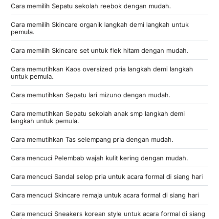
Cara memilih Sepatu sekolah reebok dengan mudah.
Cara memilih Skincare organik langkah demi langkah untuk
pemula.
Cara memilih Skincare set untuk flek hitam dengan mudah.
Cara memutihkan Kaos oversized pria langkah demi langkah
untuk pemula.
Cara memutihkan Sepatu lari mizuno dengan mudah.
Cara memutihkan Sepatu sekolah anak smp langkah demi
langkah untuk pemula.
Cara memutihkan Tas selempang pria dengan mudah.
Cara mencuci Pelembab wajah kulit kering dengan mudah.
Cara mencuci Sandal selop pria untuk acara formal di siang hari
Cara mencuci Skincare remaja untuk acara formal di siang hari
Cara mencuci Sneakers korean style untuk acara formal di siang