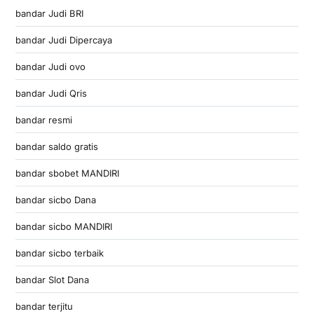
bandar Judi BRI
bandar Judi Dipercaya
bandar Judi ovo
bandar Judi Qris
bandar resmi
bandar saldo gratis
bandar sbobet MANDIRI
bandar sicbo Dana
bandar sicbo MANDIRI
bandar sicbo terbaik
bandar Slot Dana
bandar terjitu