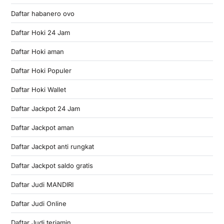
Daftar habanero ovo
Daftar Hoki 24 Jam
Daftar Hoki aman
Daftar Hoki Populer
Daftar Hoki Wallet
Daftar Jackpot 24 Jam
Daftar Jackpot aman
Daftar Jackpot anti rungkat
Daftar Jackpot saldo gratis
Daftar Judi MANDIRI
Daftar Judi Online
Daftar Judi terjamin