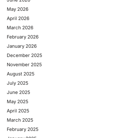
May 2026
April 2026
March 2026
February 2026
January 2026
December 2025
November 2025
August 2025
July 2025
June 2025
May 2025
April 2025
March 2025
February 2025