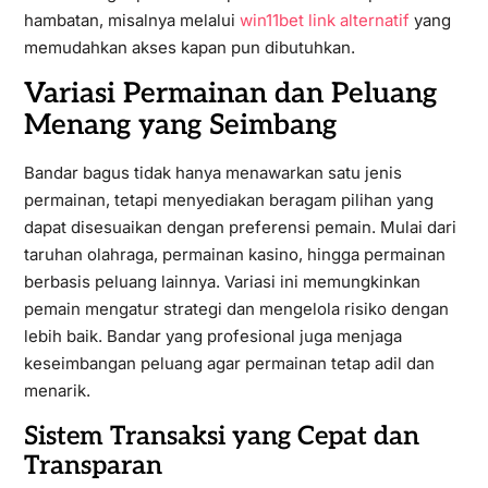
hambatan, misalnya melalui
win11bet link alternatif
yang
memudahkan akses kapan pun dibutuhkan.
Variasi Permainan dan Peluang
Menang yang Seimbang
Bandar bagus tidak hanya menawarkan satu jenis
permainan, tetapi menyediakan beragam pilihan yang
dapat disesuaikan dengan preferensi pemain. Mulai dari
taruhan olahraga, permainan kasino, hingga permainan
berbasis peluang lainnya. Variasi ini memungkinkan
pemain mengatur strategi dan mengelola risiko dengan
lebih baik. Bandar yang profesional juga menjaga
keseimbangan peluang agar permainan tetap adil dan
menarik.
Sistem Transaksi yang Cepat dan
Transparan