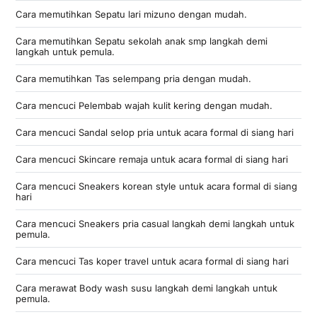
Cara memutihkan Sepatu lari mizuno dengan mudah.
Cara memutihkan Sepatu sekolah anak smp langkah demi
langkah untuk pemula.
Cara memutihkan Tas selempang pria dengan mudah.
Cara mencuci Pelembab wajah kulit kering dengan mudah.
Cara mencuci Sandal selop pria untuk acara formal di siang hari
Cara mencuci Skincare remaja untuk acara formal di siang hari
Cara mencuci Sneakers korean style untuk acara formal di siang
hari
Cara mencuci Sneakers pria casual langkah demi langkah untuk
pemula.
Cara mencuci Tas koper travel untuk acara formal di siang hari
Cara merawat Body wash susu langkah demi langkah untuk
pemula.