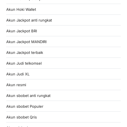
Akun Hoki Wallet
Akun Jackpot anti rungkat
Akun Jackpot BRI
Akun Jackpot MANDIRI
Akun Jackpot terbaik
Akun Judi telkomsel
Akun Judi XL
Akun resmi
Akun sbobet anti rungkat
Akun sbobet Populer
Akun sbobet Qris