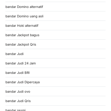
bandar Domino alternatif
bandar Domino uang asli
bandar Hoki alternatif
bandar Jackpot bagus
bandar Jackpot Qris
bandar Judi
bandar Judi 24 Jam
bandar Judi BRI
bandar Judi Dipercaya
bandar Judi ovo
bandar Judi Qris
bandar resmi