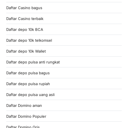
Daftar Casino bagus
Daftar Casino terbaik
Daftar depo 10k BCA
Daftar depo 10k telkomsel
Daftar depo 10k Wallet
Daftar depo pulsa anti rungkat
Daftar depo pulsa bagus
Daftar depo pulsa rupiah
Daftar depo pulsa uang asli
Daftar Domino aman
Daftar Domino Populer
Daftar Domino Qris