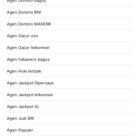
Agen Domino bagus
Agen Domino BNI
Agen Domino MANDIRI
Agen Gacor ovo
Agen Gacor telkomsel
Agen habanero bagus
Agen Hoki terbaik
Agen Jackpot Dipercaya
Agen Jackpot telkomsel
Agen Jackpot XL
Agen Judi BRI
Agen Populer