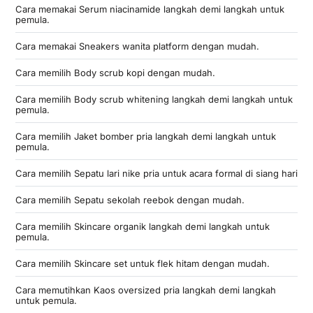
Cara memakai Serum niacinamide langkah demi langkah untuk
pemula.
Cara memakai Sneakers wanita platform dengan mudah.
Cara memilih Body scrub kopi dengan mudah.
Cara memilih Body scrub whitening langkah demi langkah untuk
pemula.
Cara memilih Jaket bomber pria langkah demi langkah untuk
pemula.
Cara memilih Sepatu lari nike pria untuk acara formal di siang hari
Cara memilih Sepatu sekolah reebok dengan mudah.
Cara memilih Skincare organik langkah demi langkah untuk
pemula.
Cara memilih Skincare set untuk flek hitam dengan mudah.
Cara memutihkan Kaos oversized pria langkah demi langkah
untuk pemula.