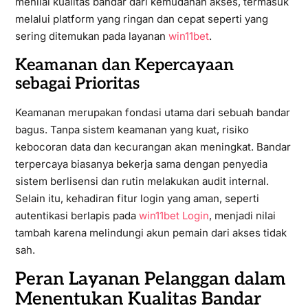
menilai kualitas bandar dari kemudahan akses, termasuk
melalui platform yang ringan dan cepat seperti yang
sering ditemukan pada layanan
win11bet
.
Keamanan dan Kepercayaan
sebagai Prioritas
Keamanan merupakan fondasi utama dari sebuah bandar
bagus. Tanpa sistem keamanan yang kuat, risiko
kebocoran data dan kecurangan akan meningkat. Bandar
terpercaya biasanya bekerja sama dengan penyedia
sistem berlisensi dan rutin melakukan audit internal.
Selain itu, kehadiran fitur login yang aman, seperti
autentikasi berlapis pada
win11bet Login
, menjadi nilai
tambah karena melindungi akun pemain dari akses tidak
sah.
Peran Layanan Pelanggan dalam
Menentukan Kualitas Bandar