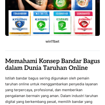
win11bet
Memahami Konsep Bandar Bagus
dalam Dunia Taruhan Online
Istilah bandar bagus sering digunakan oleh pemain
taruhan online untuk menggambarkan penyedia layanan
yang terpercaya, profesional, dan memberikan
pengalaman bermain yang aman. Dalam industri taruhan
digital yang berkembang pesat, memilih bandar yang