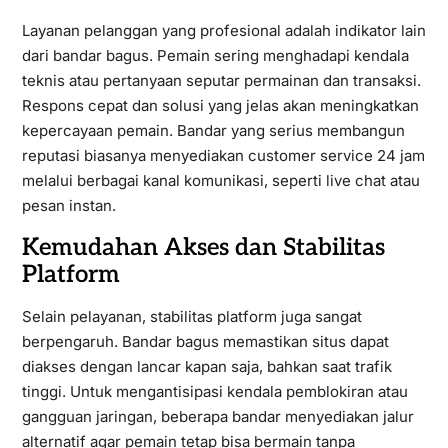
Layanan pelanggan yang profesional adalah indikator lain
dari bandar bagus. Pemain sering menghadapi kendala
teknis atau pertanyaan seputar permainan dan transaksi.
Respons cepat dan solusi yang jelas akan meningkatkan
kepercayaan pemain. Bandar yang serius membangun
reputasi biasanya menyediakan customer service 24 jam
melalui berbagai kanal komunikasi, seperti live chat atau
pesan instan.
Kemudahan Akses dan Stabilitas
Platform
Selain pelayanan, stabilitas platform juga sangat
berpengaruh. Bandar bagus memastikan situs dapat
diakses dengan lancar kapan saja, bahkan saat trafik
tinggi. Untuk mengantisipasi kendala pemblokiran atau
gangguan jaringan, beberapa bandar menyediakan jalur
alternatif agar pemain tetap bisa bermain tanpa