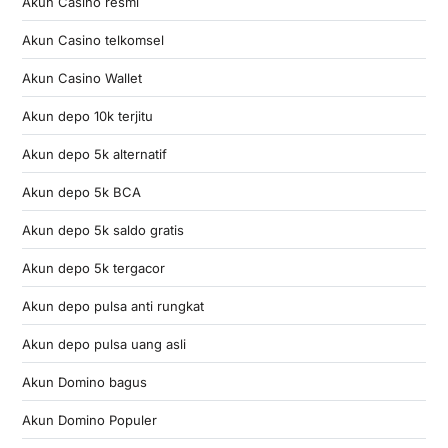
Akun Casino resmi
Akun Casino telkomsel
Akun Casino Wallet
Akun depo 10k terjitu
Akun depo 5k alternatif
Akun depo 5k BCA
Akun depo 5k saldo gratis
Akun depo 5k tergacor
Akun depo pulsa anti rungkat
Akun depo pulsa uang asli
Akun Domino bagus
Akun Domino Populer