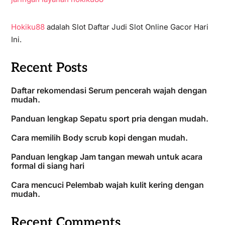
Hokiku88
adalah Slot Daftar Judi Slot Online Gacor Hari
Ini.
Recent Posts
Daftar rekomendasi Serum pencerah wajah dengan
mudah.
Panduan lengkap Sepatu sport pria dengan mudah.
Cara memilih Body scrub kopi dengan mudah.
Panduan lengkap Jam tangan mewah untuk acara
formal di siang hari
Cara mencuci Pelembab wajah kulit kering dengan
mudah.
Recent Comments