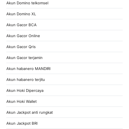
Akun Domino telkomsel
Akun Domino XL
Akun Gacor BCA
Akun Gacor Online
Akun Gacor Qris
Akun Gacor terjamin
Akun habanero MANDIRI
Akun habanero terjitu
Akun Hoki Dipercaya
Akun Hoki Wallet
Akun Jackpot anti rungkat
Akun Jackpot BRI