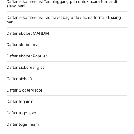
Daftar rekomendasi Tas pinggang pria untuk acara formal di
siang hari
Daftar rekomendasi Tas travel bag untuk acara formal di siang
hari
Daftar sbobet MANDIRI
Daftar sbobet ovo
Daftar sbobet Populer
Daftar sicbo uang asli
Daftar sicbo XL
Daftar Slot tergacor
Daftar terjamin
Daftar togel ovo
Daftar togel resmi