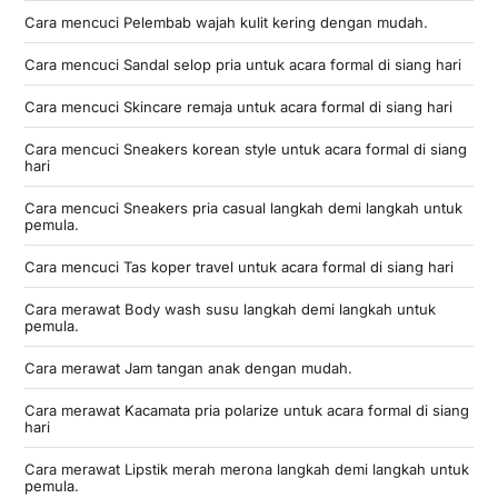
Cara mencuci Pelembab wajah kulit kering dengan mudah.
Cara mencuci Sandal selop pria untuk acara formal di siang hari
Cara mencuci Skincare remaja untuk acara formal di siang hari
Cara mencuci Sneakers korean style untuk acara formal di siang
hari
Cara mencuci Sneakers pria casual langkah demi langkah untuk
pemula.
Cara mencuci Tas koper travel untuk acara formal di siang hari
Cara merawat Body wash susu langkah demi langkah untuk
pemula.
Cara merawat Jam tangan anak dengan mudah.
Cara merawat Kacamata pria polarize untuk acara formal di siang
hari
Cara merawat Lipstik merah merona langkah demi langkah untuk
pemula.