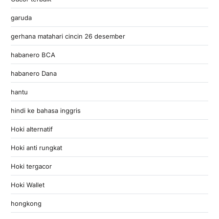
garuda
gerhana matahari cincin 26 desember
habanero BCA
habanero Dana
hantu
hindi ke bahasa inggris
Hoki alternatif
Hoki anti rungkat
Hoki tergacor
Hoki Wallet
hongkong