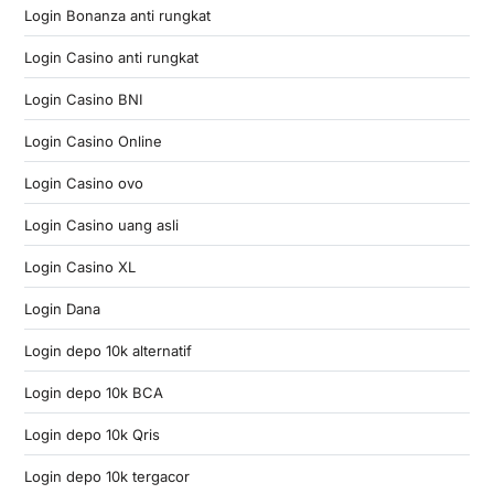
Login Bonanza anti rungkat
Login Casino anti rungkat
Login Casino BNI
Login Casino Online
Login Casino ovo
Login Casino uang asli
Login Casino XL
Login Dana
Login depo 10k alternatif
Login depo 10k BCA
Login depo 10k Qris
Login depo 10k tergacor