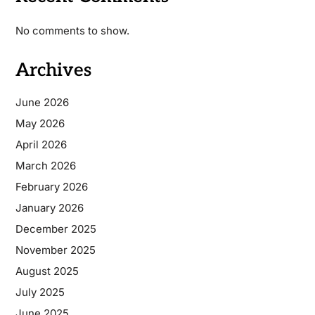
No comments to show.
Archives
June 2026
May 2026
April 2026
March 2026
February 2026
January 2026
December 2025
November 2025
August 2025
July 2025
June 2025